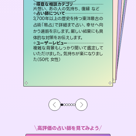
タロット
西洋占星術
スピリチュアル・リーディング
オラクルカード
スピリチュアル・リーディング
タロット
得意な相談カテゴリ
得意な相談カテゴリ
得意な相談カテゴリ
ルーン
得意な相談カテゴリ
得意な相談カテゴリ
片想い、あの人の気持ち、復縁 など
片想い、あの人の気持ち、復縁 など
出逢い、片想い、復縁 など
恋愛総合、あの人の気持ち など
得意な相談カテゴリ
片想い、二人の未来、年の差 など
恋愛総合、片想い、二人の未来 など
占い師について
占い師について
占い師について
占い師について
占い師について
占い師について
連絡再開、復縁、成就などの報告実績
多数。セラピストとして2万超の施術経
験があるからこそできる鑑定で、より良
未来には何パターンもの選択肢があり
ます。不安で視えにくくなっているあな
たの素敵な未来を見つけ、その未来を
恋愛のお悩みの中でも特に「曖昧な関
係」の相談を得意としており、友達以上
恋人未満なお相手との今後や本音を丁
3,700年以上の歴史を持つ東洋最古の
復縁、恋愛、不倫の行方、同性愛や片
思い、仕事関係や借金問題まで知りた
いことや心の負担になっていることを
占術「易占」で詳細まで占い、幸せへ向
かう道筋を示します。厳しい結果にも具
い未来をサポートします。
霊視×オラクルカードを使って「今」と「未来」そして「気になるあの人の気持ち」まで丁寧に読み解き、恋や人生のヒントを優しく引き出します。
選択できるようアドバイスします。
紐解き、背中をそっと押して導きます。
寧に読み解き恋愛成就へと導きます。
ユーザーレビュー
ユーザーレビュー
体的な対策をお伝えします。
ユーザーレビュー
ユーザーレビュー
とても心温まる鑑定でした。しかもこち
らは何も言っていないのに視えていらっ
ユーザーレビュー
不安な気持ちが嘘みたいに晴れまし
た…！よく視えていらっしゃるんだなと
安心感のあり、言い切ってくれる所や濁
さない鑑定のおかげで、毎回自分の気
職場の人の性質や人間関係、本心など
本当によく視えていてびっくり。対策が
ユーザーレビュー
鑑定していただいてアドバイス通りに行
動すると仲が復活してきました。ありが
しゃるんだなと驚きです（30代女性）
複雑な背景もしっかり聞いて鑑定して
感じました（40代 女性）
持ちを整えられます（30代 男性）
打てて前向きになれます（40代）
いただけました。気持ちが楽になりまし
とうございました（40代 女性）
た（50代 女性）
高評価の占い師を見てみよう