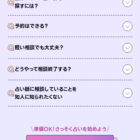
Q
探すには？
Q
予約はできる？
Q
軽い相談でも大丈夫？
Q
どうやって相談終了する？
占い師に相談していることを
Q
知人に知られたくない
準備OK！さっそく占いを始めよう