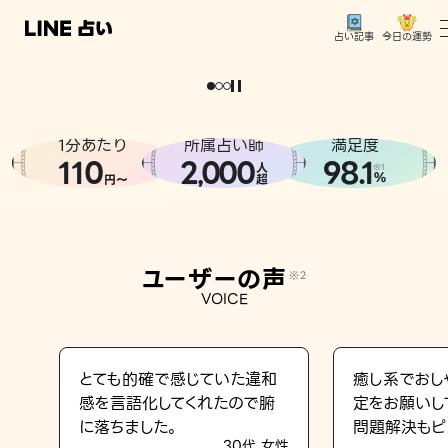
今日の運勢
占い記事
。
どうせなら
運
気
を
味
方
に
し
た
い
、
恋
も
仕
事
も
トップ
ユーザーの声
1分あたり
所属占い師
満足度
相談事例
110
2
000
98.1
,
人
※1
%
円〜
超
占いの流れ
おすすめの占い師
ユーザーの声
※2
よくある質問
VOICE
えもじの子（占）12星座占い
占い記事
とても的確で感じていた違和
癒し系でおし
感を言語化してくれたので腑
定をお願いし
お知らせ
に落ちました。
問題解決もピ
30代 女性