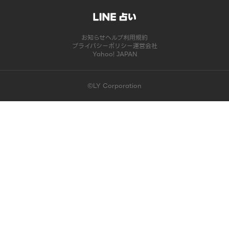
お知らせ
ヘルプ
利用規約
プライバシーポリシー
運営会社
Yahoo! JAPAN
©LY Corporation
このコンテンツは掲載が終了しました | LINE占い