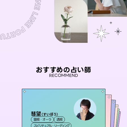
おすすめの占い師
RECOMMEND
彗望
桃源珠羽
（
すいぼう
）
未来視師＊花
（
とうげんみう
）
おう 霊感オラクル
セラピスト理恵
霊視・オーラ
透視
霊視・オーラ
タロット
アイリス -iris-
霊視・オーラ
霊視・オーラ
心理学
霊視・オーラ
スピリチュアル・リーディング
スピリチュアル・リーディング