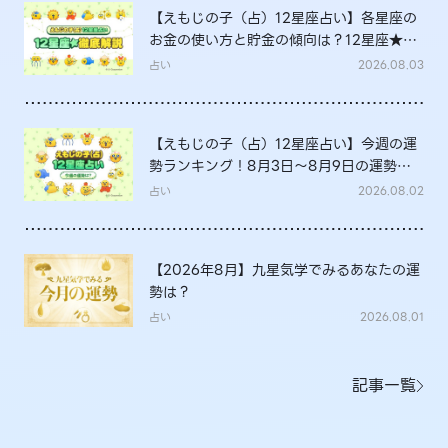
【えもじの子（占）12星座占い】各星座の
お金の使い方と貯金の傾向は？12星座★徹
底解説
占い
2026.08.03
【えもじの子（占）12星座占い】今週の運
勢ランキング！8月3日～8月9日の運勢
は？
占い
2026.08.02
【2026年8月】九星気学でみるあなたの運
勢は？
占い
2026.08.01
記事一覧