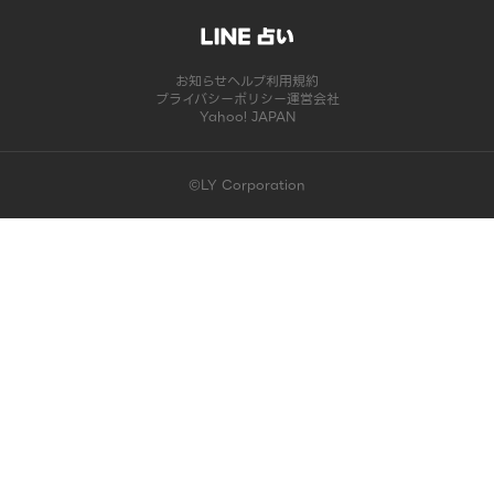
お知らせ
ヘルプ
利用規約
プライバシーポリシー
運営会社
Yahoo! JAPAN
©LY Corporation
このコンテンツは掲載が終了しました | LINE占い