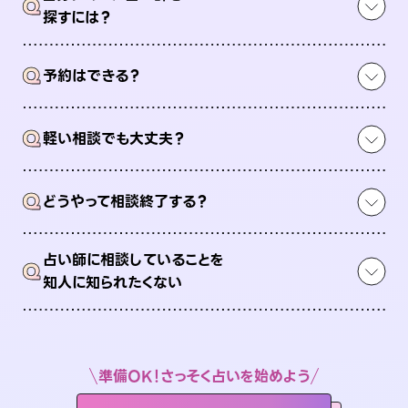
Q
探すには？
Q
予約はできる？
Q
軽い相談でも大丈夫？
Q
どうやって相談終了する？
占い師に相談していることを
Q
知人に知られたくない
準備OK！さっそく占いを始めよう