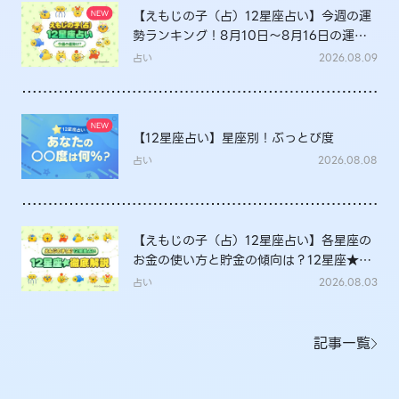
【えもじの子（占）12星座占い】今週の運
勢ランキング！8月10日～8月16日の運勢
は？
占い
2026.08.09
【12星座占い】星座別！ぶっとび度
占い
2026.08.08
【えもじの子（占）12星座占い】各星座の
お金の使い方と貯金の傾向は？12星座★徹
底解説
占い
2026.08.03
記事一覧