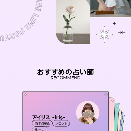
おすすめの占い師
RECOMMEND
アイリス -iris-
桃源珠羽
彗望
（
とうげんみう
）
おう 霊感オラクル
（
すいぼう
未来視師＊花
）
西洋占星術
タロット
霊視・オーラ
タロット
セラピスト理恵
霊視・オーラ
霊視・オーラ
透視
霊視・オーラ
ルーン
スピリチュアル・リーディング
心理学