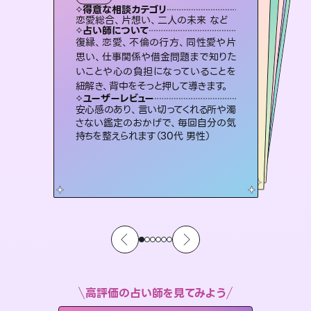
霊視・オーラ
スピリチュアル・リーディング
オラクルカード
スピリチュアル・リーディング
タロット
得意な相談カテゴリ
得意な相談カテゴリ
得意な相談カテゴリ
スピリチュアル・リーディング
得意な相談カテゴリ
得意な相談カテゴリ
恋愛総合、片想い、二人の未来 など
片想い、あの人の気持ち、復縁 など
片想い、あの人の気持ち、復縁 など
恋愛総合、あの人の気持ち など
得意な相談カテゴリ
出逢い、片想い、復縁 など
片想い、二人の未来、年の差 など
占い師について
占い師について
占い師について
占い師について
占い師について
占い師について
未来には何パターンもの選択肢があり
ます。不安で視えにくくなっているあな
たの素敵な未来を見つけ、その未来を
3,700年以上の歴史を持つ東洋最古の
占術「易占」で詳細まで占い、幸せへ向
かう道筋を示します。厳しい結果にも具
恋愛のお悩みの中でも特に「曖昧な関
係」の相談を得意としており、友達以上
恋人未満なお相手との今後や本音を丁
復縁、恋愛、不倫の行方、同性愛や片
連絡再開、復縁、成就などの報告実績
多数。セラピストとして2万超の施術経
験があるからこそできる鑑定で、より良
思い、仕事関係や借金問題まで知りた
いことや心の負担になっていることを
選択できるようアドバイスします。
霊視×オラクルカードを使って「今」と「未来」そして「気になるあの人の気持ち」まで丁寧に読み解き、恋や人生のヒントを優しく引き出します。
体的な対策をお伝えします。
い未来をサポートします。
寧に読み解き恋愛成就へと導きます。
ユーザーレビュー
ユーザーレビュー
紐解き、背中をそっと押して導きます。
ユーザーレビュー
ユーザーレビュー
職場の人の性質や人間関係、本心など
本当によく視えていてびっくり。対策が
ユーザーレビュー
不安な気持ちが嘘みたいに晴れまし
た…！よく視えていらっしゃるんだなと
とても心温まる鑑定でした。しかもこち
らは何も言っていないのに視えていらっ
複雑な背景もしっかり聞いて鑑定して
いただけました。気持ちが楽になりまし
ユーザーレビュー
鑑定していただいてアドバイス通りに行
動すると仲が復活してきました。ありが
打てて前向きになれます（40代）
安心感のあり、言い切ってくれる所や濁
感じました（40代 女性）
しゃるんだなと驚きです（30代女性）
た（50代 女性）
さない鑑定のおかげで、毎回自分の気
とうございました（40代 女性）
持ちを整えられます（30代 男性）
高評価の占い師を見てみよう