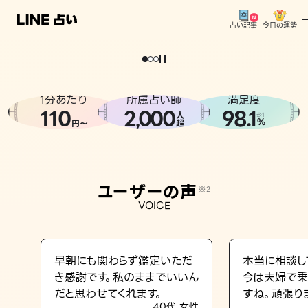
今日の運勢
占い記事
。
どうせなら
運
気
を
味
方
に
し
た
い
、
恋
も
仕
事
も
トップ
ユーザーの声
1分あたり
所属占い師
満足度
相談事例
110
2
000
98.1
,
人
※1
%
円〜
超
占いの流れ
おすすめの占い師
ユーザーの声
※2
よくある質問
VOICE
えもじの子（占）12星座占い
占い記事
早朝にも関わらず鑑定いただ
本当に相談し
き感謝です。私のままでいいん
今は夫婦で乗
お知らせ
だと思わせてくれます。
すね。頑張り
40代 女性