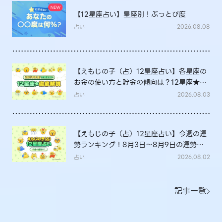
【12星座占い】星座別！ぶっとび度
占い
2026.08.08
【えもじの子（占）12星座占い】各星座の
お金の使い方と貯金の傾向は？12星座★徹
底解説
占い
2026.08.03
【えもじの子（占）12星座占い】今週の運
勢ランキング！8月3日～8月9日の運勢
は？
占い
2026.08.02
記事一覧