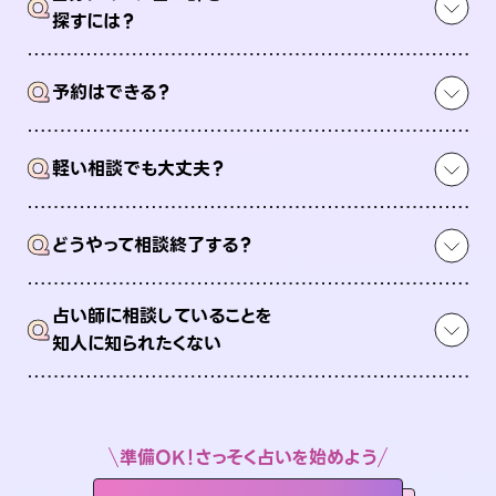
Q
探すには？
Q
予約はできる？
Q
軽い相談でも大丈夫？
Q
どうやって相談終了する？
占い師に相談していることを
Q
知人に知られたくない
準備OK！さっそく占いを始めよう