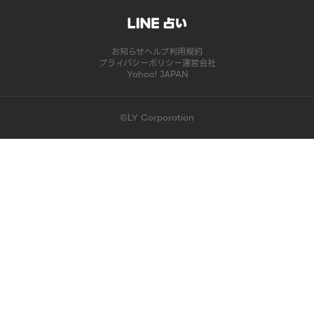
お知らせ
ヘルプ
利用規約
プライバシーポリシー
運営会社
Yahoo! JAPAN
©LY Corporation
このコンテンツは掲載が終了しました | LINE占い