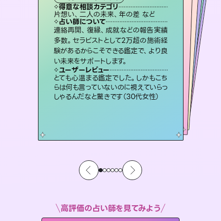
霊視・オーラ
スピリチュアル・リーディング
ルーン
スピリチュアル・リーディング
心理学
得意な相談カテゴリ
得意な相談カテゴリ
得意な相談カテゴリ
スピリチュアル・リーディング
得意な相談カテゴリ
得意な相談カテゴリ
片想い、二人の未来、年の差 など
恋愛総合、あの人の気持ち など
片想い、あの人の気持ち、復縁 など
恋愛総合、片想い、二人の未来 など
得意な相談カテゴリ
片想い、あの人の気持ち、復縁 など
出逢い、片想い、復縁 など
占い師について
占い師について
占い師について
占い師について
占い師について
占い師について
3,700年以上の歴史を持つ東洋最古の
占術「易占」で詳細まで占い、幸せへ向
かう道筋を示します。厳しい結果にも具
恋愛のお悩みの中でも特に「曖昧な関
係」の相談を得意としており、友達以上
恋人未満なお相手との今後や本音を丁
霊視×オラクルカードを使って「今」と
「未来」そして「気になるあの人の気持
ち」まで丁寧に読み解き、恋や人生のヒ
連絡再開、復縁、成就などの報告実績
未来には何パターンもの選択肢があり
ます。不安で視えにくくなっているあな
たの素敵な未来を見つけ、その未来を
多数。セラピストとして2万超の施術経
験があるからこそできる鑑定で、より良
体的な対策をお伝えします。
復縁、恋愛、不倫の行方、同性愛や片思い、仕事関係や借金問題まで知りたいことや心の負担になっていることを紐解き、背中をそっと押して導きます。
寧に読み解き恋愛成就へと導きます。
選択できるようアドバイスします。
ントを優しく引き出します。
ユーザーレビュー
ユーザーレビュー
い未来をサポートします。
ユーザーレビュー
ユーザーレビュー
複雑な背景もしっかり聞いて鑑定して
いただけました。気持ちが楽になりまし
ユーザーレビュー
安心感のあり、言い切ってくれる所や濁
さない鑑定のおかげで、毎回自分の気
職場の人の性質や人間関係、本心など
本当によく視えていてびっくり。対策が
鑑定していただいてアドバイス通りに行
動すると仲が復活してきました。ありが
ユーザーレビュー
不安な気持ちが嘘みたいに晴れまし
た…！よく視えていらっしゃるんだなと
た（50代 女性）
とても心温まる鑑定でした。しかもこち
持ちを整えられます（30代 男性）
打てて前向きになれます（40代）
とうございました（40代 女性）
らは何も言っていないのに視えていらっ
感じました（40代 女性）
しゃるんだなと驚きです（30代女性）
高評価の占い師を見てみよう