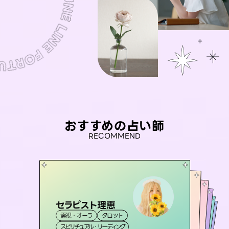
おすすめの占い師
RECOMMEND
セラピスト理恵
おう 霊感オラクル
桃源珠羽
アイリス -iris-
（
とうげんみう
彗望
霊視・オーラ
タロット
）
霊視・オーラ
（
未来視師＊花
すいぼう
霊視・オーラ
）
西洋占星術
タロット
霊視・オーラ
タロット
スピリチュアル・リーディング
オラクルカード
透視