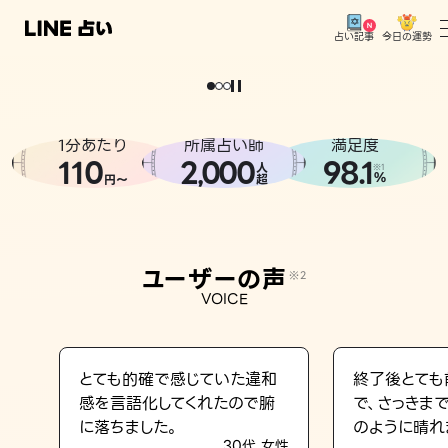
今日の運勢
占い記事
。
どうせなら
運
気
を
味
方
に
し
た
い
、
恋
も
仕
事
も
トップ
ユーザーの声
1分あたり
所属占い師
満足度
相談事例
110
2
000
98.1
,
人
※1
%
円〜
超
占いの流れ
おすすめの占い師
ユーザーの声
※2
よくある質問
VOICE
えもじの子（占）12星座占い
占い記事
とても的確で感じていた違和
終了後とても
感を言語化してくれたので腑
で、さっきま
お知らせ
に落ちました。
のように晴れ
30代 女性