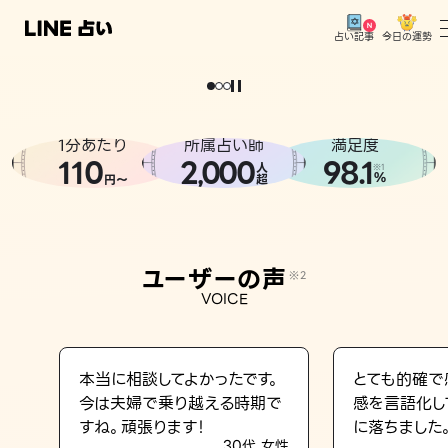
今日の運勢
占い記事
。
どうせなら
運
気
を
味
方
に
し
た
い
、
恋
も
仕
事
も
トップ
ユーザーの声
1分あたり
所属占い師
満足度
相談事例
110
2
000
98.1
,
人
※1
%
円〜
超
占いの流れ
おすすめの占い師
ユーザーの声
※2
よくある質問
VOICE
えもじの子（占）12星座占い
占い記事
本当に相談してよかったです。
とても的確で
今は夫婦で乗り越える時期で
感を言語化し
お知らせ
すね。頑張ります！
に落ちました
30代 女性