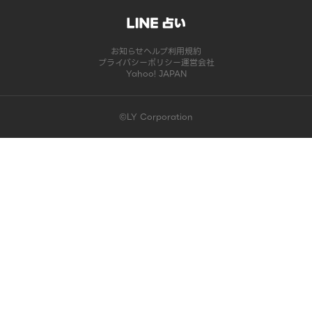
お知らせ
ヘルプ
利用規約
プライバシーポリシー
運営会社
Yahoo! JAPAN
©LY Corporation
このコンテンツは掲載が終了しました | LINE占い