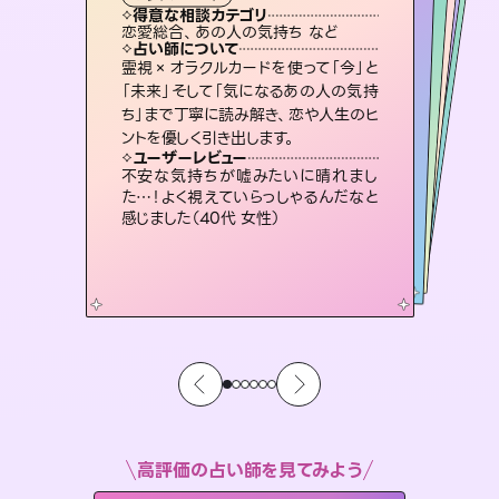
霊視・オーラ
スピリチュアル・リーディング
スピリチュアル・リーディング
スピリチュアル・リーディング
タロット
得意な相談カテゴリ
得意な相談カテゴリ
得意な相談カテゴリ
スピリチュアル・リーディング
得意な相談カテゴリ
得意な相談カテゴリ
恋愛総合、あの人の気持ち など
恋愛総合、片想い、二人の未来 など
片想い、あの人の気持ち、復縁 など
片想い、あの人の気持ち、復縁 など
得意な相談カテゴリ
出逢い、片想い、復縁 など
片想い、二人の未来、年の差 など
占い師について
占い師について
占い師について
占い師について
占い師について
占い師について
未来には何パターンもの選択肢があり
ます。不安で視えにくくなっているあな
たの素敵な未来を見つけ、その未来を
3,700年以上の歴史を持つ東洋最古の
占術「易占」で詳細まで占い、幸せへ向
かう道筋を示します。厳しい結果にも具
復縁、恋愛、不倫の行方、同性愛や片
思い、仕事関係や借金問題まで知りた
いことや心の負担になっていることを
霊視×オラクルカードを使って「今」と
連絡再開、復縁、成就などの報告実績
多数。セラピストとして2万超の施術経
験があるからこそできる鑑定で、より良
「未来」そして「気になるあの人の気持
ち」まで丁寧に読み解き、恋や人生のヒ
選択できるようアドバイスします。
恋愛のお悩みの中でも特に「曖昧な関係」の相談を得意としており、友達以上恋人未満なお相手との今後や本音を丁寧に読み解き恋愛成就へと導きます。
体的な対策をお伝えします。
い未来をサポートします。
紐解き、背中をそっと押して導きます。
ユーザーレビュー
ユーザーレビュー
ントを優しく引き出します。
ユーザーレビュー
ユーザーレビュー
職場の人の性質や人間関係、本心など
本当によく視えていてびっくり。対策が
ユーザーレビュー
鑑定していただいてアドバイス通りに行
動すると仲が復活してきました。ありが
とても心温まる鑑定でした。しかもこち
らは何も言っていないのに視えていらっ
複雑な背景もしっかり聞いて鑑定して
いただけました。気持ちが楽になりまし
ユーザーレビュー
安心感のあり、言い切ってくれる所や濁
さない鑑定のおかげで、毎回自分の気
打てて前向きになれます（40代）
不安な気持ちが嘘みたいに晴れまし
とうございました（40代 女性）
しゃるんだなと驚きです（30代女性）
た（50代 女性）
た…！よく視えていらっしゃるんだなと
持ちを整えられます（30代 男性）
感じました（40代 女性）
高評価の占い師を見てみよう