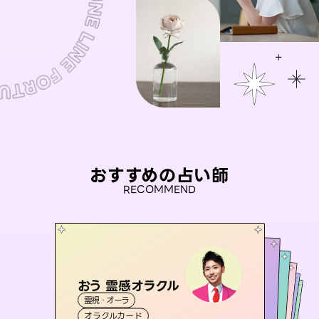
おすすめの占い師
RECOMMEND
おう 霊感オラクル
アイリス -iris-
彗望
桃源珠羽
（
すいぼう
未来視師＊花
）
霊視・オーラ
西洋占星術
（
とうげんみう
タロット
セラピスト理恵
霊視・オーラ
）
霊視・オーラ
透視
霊視・オーラ
タロット
オラクルカード
ルーン
心理学