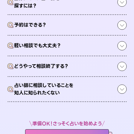
Q
探すには？
Q
予約はできる？
Q
軽い相談でも大丈夫？
Q
どうやって相談終了する？
占い師に相談していることを
Q
知人に知られたくない
準備OK！さっそく占いを始めよう