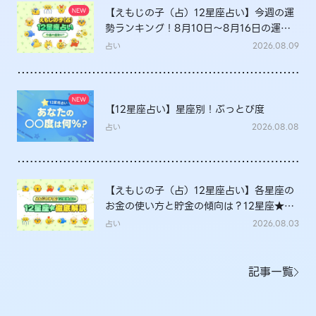
【えもじの子（占）12星座占い】今週の運
勢ランキング！8月10日～8月16日の運勢
は？
占い
2026.08.09
【12星座占い】星座別！ぶっとび度
占い
2026.08.08
【えもじの子（占）12星座占い】各星座の
お金の使い方と貯金の傾向は？12星座★徹
底解説
占い
2026.08.03
記事一覧