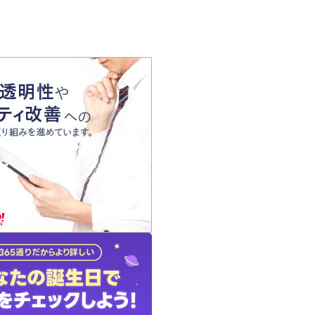
の声
れ
の占い師
質問