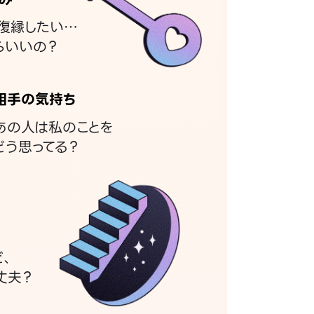
復縁したい…
らいいの？
相手の気持ち
あの人は私のことを
どう思ってる？
ど、
丈夫？