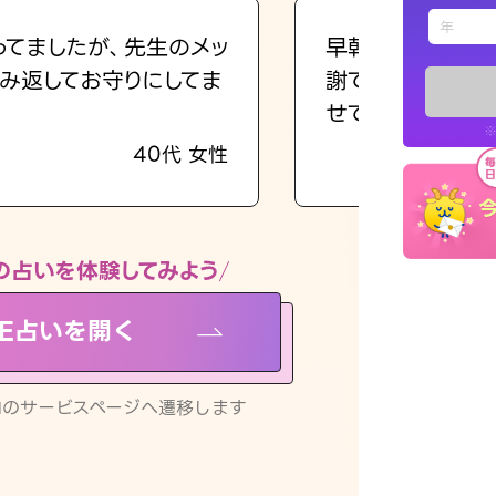
えもじの
ってましたが、先生のメッ
早朝にも関わらず
み返してお守りにしてま
謝です。私のまま
占い記事
せてくれます。
※
40代 女性
お知らせ
の占いを体験してみよう
NE占いを開く
※LINEアプ
リ内のサービスページへ遷移します