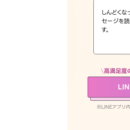
しんどくな
セージを読
す。
高満足度
LI
※LINEアプ