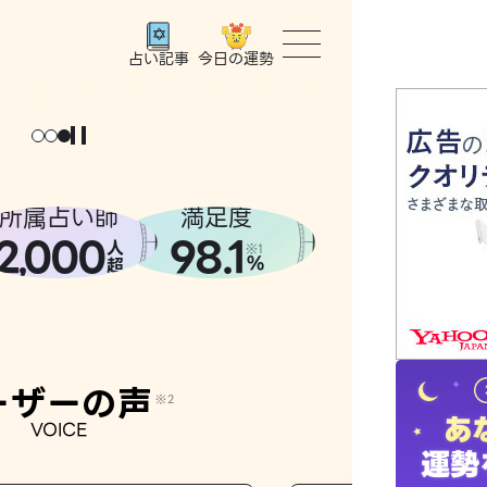
今日の運勢
占い記事
トップ
ユーザー
所属占い師
満足度
2
000
98.1
,
人
相談事例
※1
%
超
占いの流
おすすめ
ーザーの声
※2
VOICE
よくある