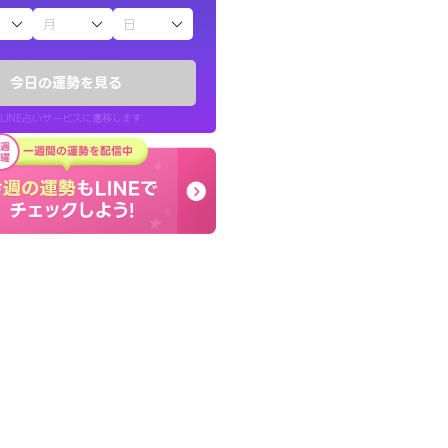
子（占）12星座占い
鑑定いただき感
終了後とても前向きな気
でいいんだと思わ
っきまでの心のモヤが嘘
今日の運勢を見る
晴れました。
LINE占いサービスに遷移します
40代 女性
LINE占いを開く
リ内のサービスページへ遷移します