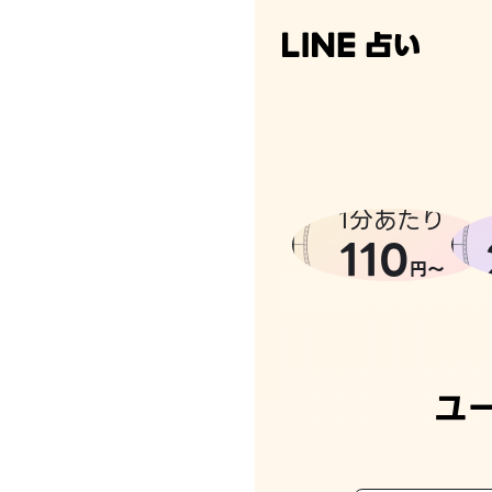
1分あたり
110
円〜
ユ