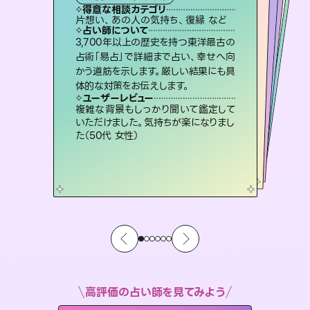
霊視・オーラ
スピリチュアル・リーディング
ルーン
オラクルカード
タロット
得意な相談カテゴリ
得意な相談カテゴリ
得意な相談カテゴリ
スピリチュアル・リーディング
得意な相談カテゴリ
得意な相談カテゴリ
片想い、あの人の気持ち、復縁 など
片想い、あの人の気持ち、復縁 など
出逢い、片想い、復縁 など
恋愛総合、片想い、二人の未来 など
得意な相談カテゴリ
恋愛総合、あの人の気持ち など
片想い、二人の未来、年の差 など
占い師について
占い師について
占い師について
占い師について
占い師について
占い師について
霊視×オラクルカードを使って「今」と
「未来」そして「気になるあの人の気持
ち」まで丁寧に読み解き、恋や人生のヒ
未来には何パターンもの選択肢があり
ます。不安で視えにくくなっているあな
たの素敵な未来を見つけ、その未来を
恋愛のお悩みの中でも特に「曖昧な関
係」の相談を得意としており、友達以上
恋人未満なお相手との今後や本音を丁
3,700年以上の歴史を持つ東洋最古の
連絡再開、復縁、成就などの報告実績
多数。セラピストとして2万超の施術経
験があるからこそできる鑑定で、より良
占術「易占」で詳細まで占い、幸せへ向
かう道筋を示します。厳しい結果にも具
ントを優しく引き出します。
復縁、恋愛、不倫の行方、同性愛や片思い、仕事関係や借金問題まで知りたいことや心の負担になっていることを紐解き、背中をそっと押して導きます。
選択できるようアドバイスします。
い未来をサポートします。
寧に読み解き恋愛成就へと導きます。
ユーザーレビュー
ユーザーレビュー
体的な対策をお伝えします。
ユーザーレビュー
ユーザーレビュー
不安な気持ちが嘘みたいに晴れまし
た…！よく視えていらっしゃるんだなと
ユーザーレビュー
安心感のあり、言い切ってくれる所や濁
さない鑑定のおかげで、毎回自分の気
とても心温まる鑑定でした。しかもこち
らは何も言っていないのに視えていらっ
職場の人の性質や人間関係、本心など
本当によく視えていてびっくり。対策が
ユーザーレビュー
鑑定していただいてアドバイス通りに行
動すると仲が復活してきました。ありが
感じました（40代 女性）
複雑な背景もしっかり聞いて鑑定して
持ちを整えられます（30代 男性）
しゃるんだなと驚きです（30代女性）
打てて前向きになれます（40代）
いただけました。気持ちが楽になりまし
とうございました（40代 女性）
た（50代 女性）
高評価の占い師を見てみよう