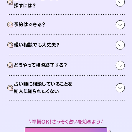
Q
探すには？
Q
予約はできる？
Q
軽い相談でも大丈夫？
Q
どうやって相談終了する？
占い師に相談していることを
Q
知人に知られたくない
準備OK！さっそく占いを始めよう