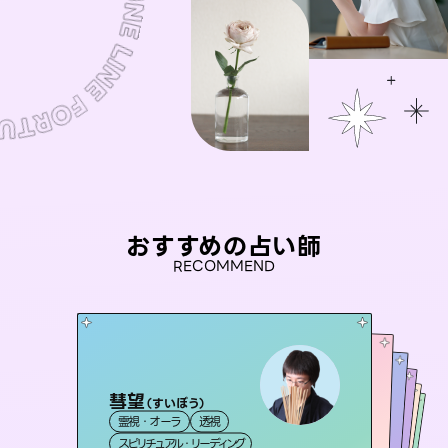
おすすめの占い師
RECOMMEND
彗望
桃源珠羽
（
すいぼう
）
未来視師＊花
（
とうげんみう
）
アイリス -iris-
おう 霊感オラクル
霊視・オーラ
透視
霊視・オーラ
タロット
セラピスト理恵
霊視・オーラ
西洋占星術
心理学
霊視・オーラ
タロット
スピリチュアル・リーディング
スピリチュアル・リーディング