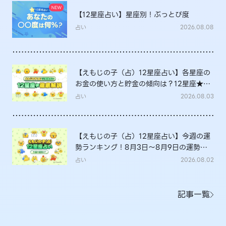
【12星座占い】星座別！ぶっとび度
占い
2026.08.08
【えもじの子（占）12星座占い】各星座の
お金の使い方と貯金の傾向は？12星座★徹
底解説
占い
2026.08.03
【えもじの子（占）12星座占い】今週の運
勢ランキング！8月3日～8月9日の運勢
は？
占い
2026.08.02
記事一覧