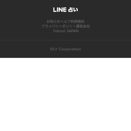
お知らせ
ヘルプ
利用規約
プライバシーポリシー
運営会社
Yahoo! JAPAN
©LY Corporation
このコンテンツは掲載が終了しました | LINE占い