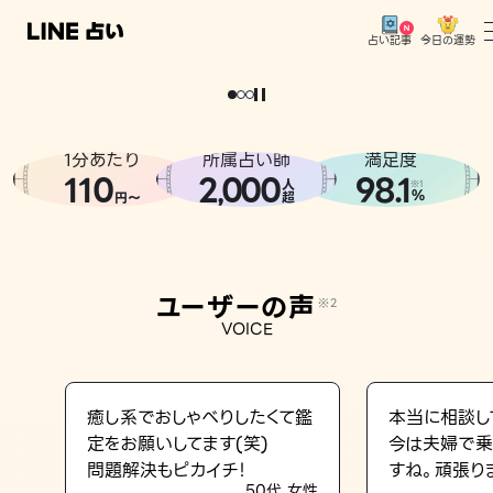
今日の運勢
占い記事
。
どうせなら
運
気
を
味
方
に
し
た
い
、
恋
も
仕
事
も
トップ
ユーザーの声
1分あたり
所属占い師
満足度
相談事例
110
2
000
98.1
,
人
※1
%
円〜
超
占いの流れ
おすすめの占い師
ユーザーの声
※2
よくある質問
VOICE
えもじの子（占）12星座占い
占い記事
癒し系でおしゃべりしたくて鑑
本当に相談し
定をお願いしてます(笑)
今は夫婦で乗
お知らせ
問題解決もピカイチ！
すね。頑張り
50代 女性