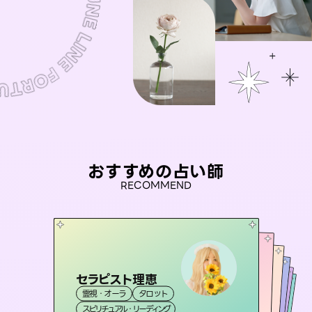
おすすめの占い師
RECOMMEND
セラピスト理恵
桃源珠羽
おう 霊感オラクル
（
とうげんみう
）
未来視師＊花
アイリス -iris-
霊視・オーラ
タロット
霊視・オーラ
タロット
彗望
霊視・オーラ
霊視・オーラ
（
すいぼう
西洋占星術
心理学
スピリチュアル・リーディング
）
スピリチュアル・リーディング
タロット