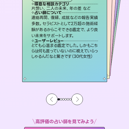
霊視・オーラ
オラクルカード
スピリチュアル・リーディング
ルーン
透視
得意な相談カテゴリ
得意な相談カテゴリ
得意な相談カテゴリ
スピリチュアル・リーディング
得意な相談カテゴリ
得意な相談カテゴリ
片想い、二人の未来、年の差 など
片想い、あの人の気持ち、復縁 など
恋愛総合、あの人の気持ち など
出逢い、片想い、復縁 など
得意な相談カテゴリ
恋愛総合、片想い、二人の未来 など
片想い、あの人の気持ち、復縁 など
占い師について
占い師について
占い師について
占い師について
占い師について
占い師について
復縁、恋愛、不倫の行方、同性愛や片
思い、仕事関係や借金問題まで知りた
いことや心の負担になっていることを
霊視×オラクルカードを使って「今」と
「未来」そして「気になるあの人の気持
ち」まで丁寧に読み解き、恋や人生のヒ
恋愛のお悩みの中でも特に「曖昧な関
係」の相談を得意としており、友達以上
恋人未満なお相手との今後や本音を丁
連絡再開、復縁、成就などの報告実績
3,700年以上の歴史を持つ東洋最古の
占術「易占」で詳細まで占い、幸せへ向
かう道筋を示します。厳しい結果にも具
多数。セラピストとして2万超の施術経
験があるからこそできる鑑定で、より良
紐解き、背中をそっと押して導きます。
未来には何パターンもの選択肢があります。不安で視えにくくなっているあなたの素敵な未来を見つけ、その未来を選択できるようアドバイスします。
ントを優しく引き出します。
体的な対策をお伝えします。
寧に読み解き恋愛成就へと導きます。
ユーザーレビュー
ユーザーレビュー
い未来をサポートします。
ユーザーレビュー
ユーザーレビュー
安心感のあり、言い切ってくれる所や濁
さない鑑定のおかげで、毎回自分の気
ユーザーレビュー
職場の人の性質や人間関係、本心など
本当によく視えていてびっくり。対策が
複雑な背景もしっかり聞いて鑑定して
いただけました。気持ちが楽になりまし
不安な気持ちが嘘みたいに晴れまし
た…！よく視えていらっしゃるんだなと
ユーザーレビュー
鑑定していただいてアドバイス通りに行
動すると仲が復活してきました。ありが
持ちを整えられます（30代 男性）
とても心温まる鑑定でした。しかもこち
打てて前向きになれます（40代）
た（50代 女性）
感じました（40代 女性）
らは何も言っていないのに視えていらっ
とうございました（40代 女性）
しゃるんだなと驚きです（30代女性）
高評価の占い師を見てみよう