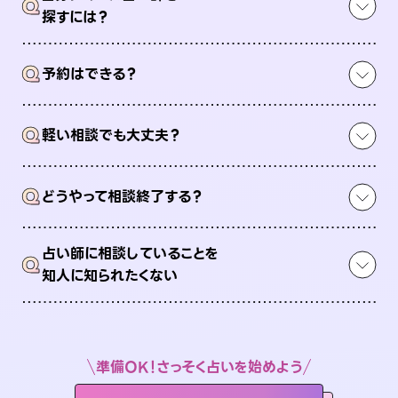
Q
探すには？
Q
予約はできる？
Q
軽い相談でも大丈夫？
Q
どうやって相談終了する？
占い師に相談していることを
Q
知人に知られたくない
準備OK！さっそく占いを始めよう