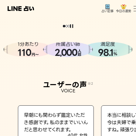
今日の運勢
占い記事
。
どうせなら
運
気
を
味
方
に
し
た
い
、
恋
も
仕
事
も
トップ
ユーザーの声
1分あたり
所属占い師
満足度
相談事例
110
2
000
98.1
,
人
※1
%
円〜
超
占いの流れ
おすすめの占い師
ユーザーの声
※2
よくある質問
VOICE
えもじの子（占）12星座占い
占い記事
早朝にも関わらず鑑定いただ
本当に相談し
き感謝です。私のままでいいん
今は夫婦で乗
お知らせ
だと思わせてくれます。
すね。頑張り
40代 女性