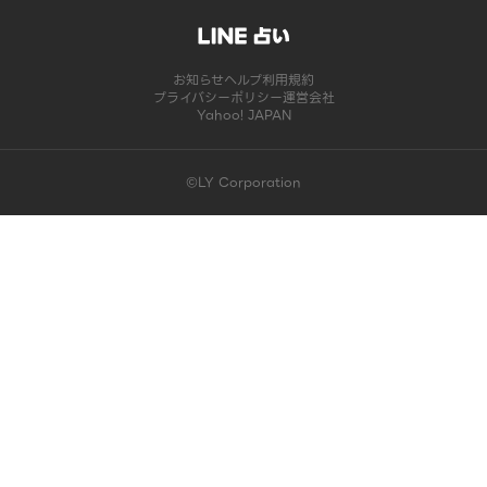
お知らせ
ヘルプ
利用規約
プライバシーポリシー
運営会社
Yahoo! JAPAN
©LY Corporation
このコンテンツは掲載が終了しました | LINE占い