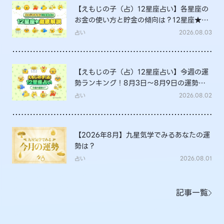
【えもじの子（占）12星座占い】各星座の
お金の使い方と貯金の傾向は？12星座★徹
底解説
占い
2026.08.03
【えもじの子（占）12星座占い】今週の運
勢ランキング！8月3日～8月9日の運勢
は？
占い
2026.08.02
【2026年8月】九星気学でみるあなたの運
勢は？
占い
2026.08.01
記事一覧