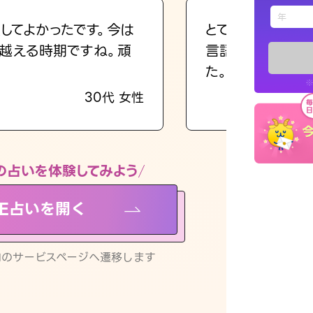
えもじの
してよかったです。今は
とても的確で感じ
越える時期ですね。頑
言語化してくれた
占い記事
た。
※
30代 女性
お知らせ
の占いを体験してみよう
NE占いを開く
※LINEアプ
リ内のサービスページへ遷移します