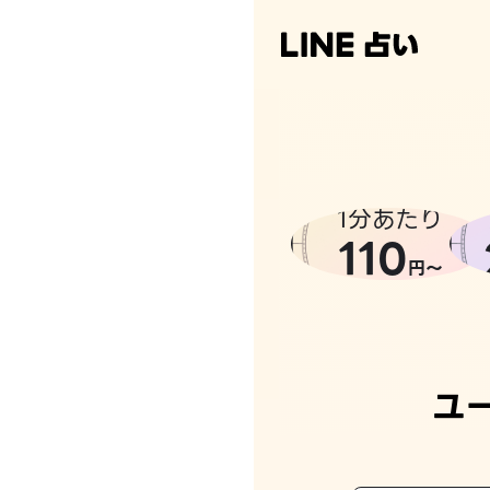
1分あたり
110
円〜
ユ