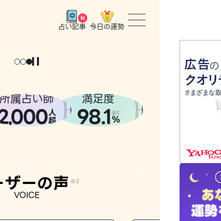
今日の運勢
占い記事
トップ
ユーザー
所属占い師
満足度
2
000
98.1
,
人
相談事例
※1
%
超
占いの流
おすすめ
ーザーの声
※2
VOICE
よくある