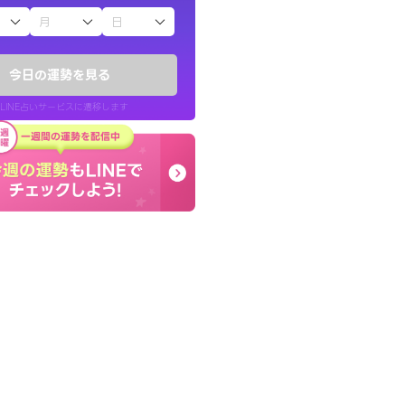
子（占）12星座占い
ていた違和感を
終了後とても前向きな気
ので腑に落ちまし
っきまでの心のモヤが嘘
今日の運勢を見る
晴れました。
LINE占いサービスに遷移します
30代 女性
LINE占いを開く
リ内のサービスページへ遷移します