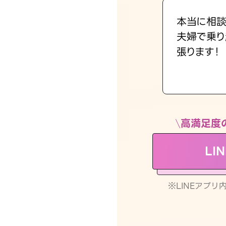
本当に相談
夫婦で乗り
張ります！
高満足度
LI
※LINEアプ