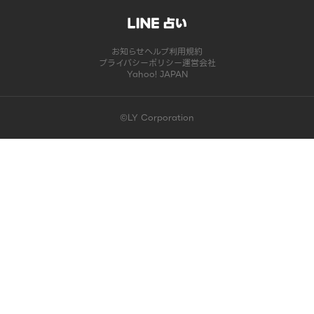
お知らせ
ヘルプ
利用規約
プライバシーポリシー
運営会社
Yahoo! JAPAN
©LY Corporation
このコンテンツは掲載が終了しました | LINE占い