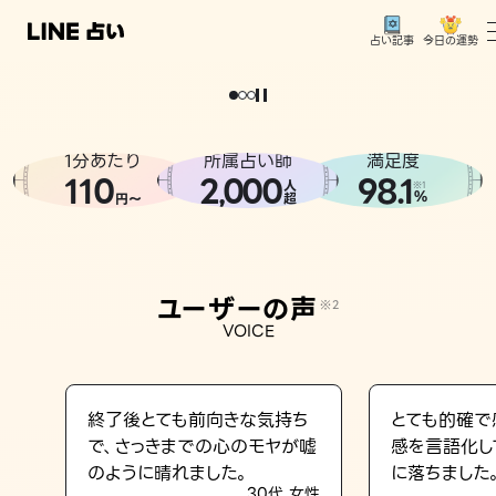
今日の運勢
占い記事
。
どうせなら
運
気
を
味
方
に
し
た
い
、
恋
も
仕
事
も
トップ
ユーザーの声
1分あたり
所属占い師
満足度
相談事例
110
2
000
98.1
,
人
※1
%
円〜
超
占いの流れ
おすすめの占い師
ユーザーの声
※2
よくある質問
VOICE
えもじの子（占）12星座占い
占い記事
終了後とても前向きな気持ち
とても的確で
で、さっきまでの心のモヤが嘘
感を言語化し
お知らせ
のように晴れました。
に落ちました
30代 女性