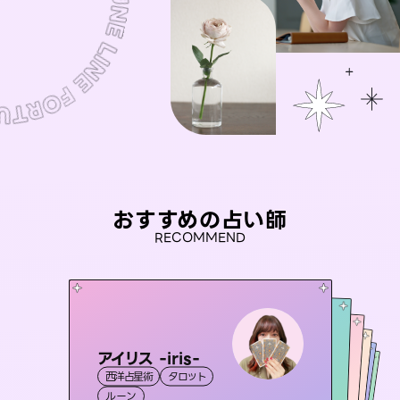
おすすめの占い師
RECOMMEND
アイリス -iris-
彗望
桃源珠羽
（
すいぼう
）
おう 霊感オラクル
（
とうげんみう
未来視師＊花
西洋占星術
タロット
）
霊視・オーラ
透視
セラピスト理恵
霊視・オーラ
霊視・オーラ
タロット
霊視・オーラ
ルーン
スピリチュアル・リーディング
心理学