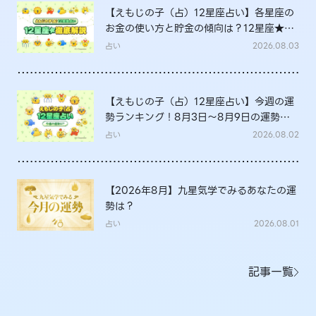
【えもじの子（占）12星座占い】各星座の
お金の使い方と貯金の傾向は？12星座★徹
底解説
占い
2026.08.03
【えもじの子（占）12星座占い】今週の運
勢ランキング！8月3日～8月9日の運勢
は？
占い
2026.08.02
【2026年8月】九星気学でみるあなたの運
勢は？
占い
2026.08.01
記事一覧