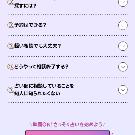
Q
探すには？
Q
予約はできる？
Q
軽い相談でも大丈夫？
Q
どうやって相談終了する？
占い師に相談していることを
Q
知人に知られたくない
準備OK！さっそく占いを始めよう