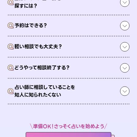
Q
探すには？
Q
予約はできる？
Q
軽い相談でも大丈夫？
Q
どうやって相談終了する？
占い師に相談していることを
Q
知人に知られたくない
準備OK！さっそく占いを始めよう