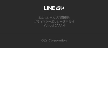
お知らせ
ヘルプ
利用規約
プライバシーポリシー
運営会社
Yahoo! JAPAN
©LY Corporation
このコンテンツは掲載が終了しました | LINE占い