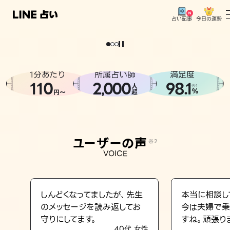
今日の運勢
占い記事
。
どうせなら
運
気
を
味
方
に
し
た
い
、
恋
も
仕
事
も
トップ
ユーザーの声
1分あたり
所属占い師
満足度
相談事例
110
2
000
98.1
,
人
※1
%
円〜
超
占いの流れ
おすすめの占い師
ユーザーの声
※2
よくある質問
VOICE
えもじの子（占）12星座占い
占い記事
しんどくなってましたが、先生
本当に相談し
のメッセージを読み返してお
今は夫婦で乗
お知らせ
守りにしてます。
すね。頑張り
40代 女性