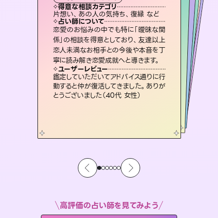
霊視・オーラ
ルーン
スピリチュアル・リーディング
オラクルカード
心理学
得意な相談カテゴリ
得意な相談カテゴリ
得意な相談カテゴリ
スピリチュアル・リーディング
得意な相談カテゴリ
得意な相談カテゴリ
片想い、あの人の気持ち、復縁 など
片想い、あの人の気持ち、復縁 など
恋愛総合、片想い、二人の未来 など
片想い、二人の未来、年の差 など
得意な相談カテゴリ
恋愛総合、あの人の気持ち など
出逢い、片想い、復縁 など
占い師について
占い師について
占い師について
占い師について
占い師について
占い師について
霊視×オラクルカードを使って「今」と
「未来」そして「気になるあの人の気持
ち」まで丁寧に読み解き、恋や人生のヒ
復縁、恋愛、不倫の行方、同性愛や片
思い、仕事関係や借金問題まで知りた
いことや心の負担になっていることを
3,700年以上の歴史を持つ東洋最古の
占術「易占」で詳細まで占い、幸せへ向
かう道筋を示します。厳しい結果にも具
恋愛のお悩みの中でも特に「曖昧な関
未来には何パターンもの選択肢があり
ます。不安で視えにくくなっているあな
たの素敵な未来を見つけ、その未来を
係」の相談を得意としており、友達以上
恋人未満なお相手との今後や本音を丁
ントを優しく引き出します。
連絡再開、復縁、成就などの報告実績多数。セラピストとして2万超の施術経験があるからこそできる鑑定で、より良い未来をサポートします。
紐解き、背中をそっと押して導きます。
選択できるようアドバイスします。
体的な対策をお伝えします。
ユーザーレビュー
ユーザーレビュー
寧に読み解き恋愛成就へと導きます。
ユーザーレビュー
ユーザーレビュー
不安な気持ちが嘘みたいに晴れまし
た…！よく視えていらっしゃるんだなと
ユーザーレビュー
とても心温まる鑑定でした。しかもこち
らは何も言っていないのに視えていらっ
職場の人の性質や人間関係、本心など
本当によく視えていてびっくり。対策が
安心感のあり、言い切ってくれる所や濁
さない鑑定のおかげで、毎回自分の気
ユーザーレビュー
複雑な背景もしっかり聞いて鑑定して
いただけました。気持ちが楽になりまし
感じました（40代 女性）
鑑定していただいてアドバイス通りに行
しゃるんだなと驚きです（30代女性）
打てて前向きになれます（40代）
持ちを整えられます（30代 男性）
動すると仲が復活してきました。ありが
た（50代 女性）
とうございました（40代 女性）
高評価の占い師を見てみよう