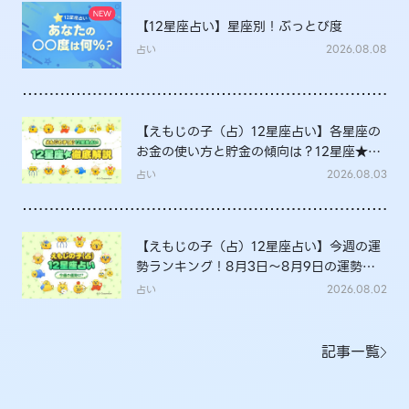
【12星座占い】星座別！ぶっとび度
占い
2026.08.08
【えもじの子（占）12星座占い】各星座の
お金の使い方と貯金の傾向は？12星座★徹
底解説
占い
2026.08.03
【えもじの子（占）12星座占い】今週の運
勢ランキング！8月3日～8月9日の運勢
は？
占い
2026.08.02
記事一覧