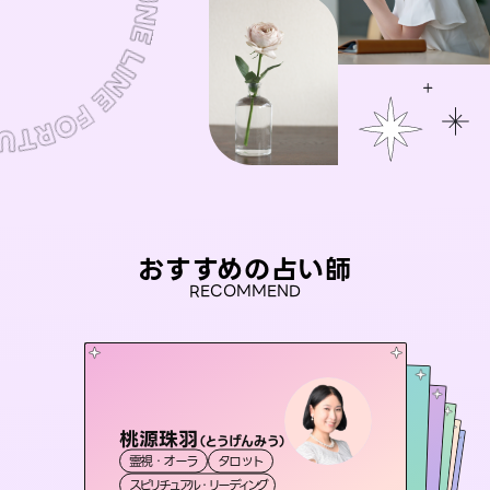
おすすめの占い師
RECOMMEND
桃源珠羽
彗望
（
とうげんみう
）
アイリス -iris-
（
すいぼう
）
セラピスト理恵
おう 霊感オラクル
霊視・オーラ
タロット
霊視・オーラ
透視
未来視師＊花
西洋占星術
タロット
霊視・オーラ
霊視・オーラ
タロット
スピリチュアル・リーディング
スピリチュアル・リーディング