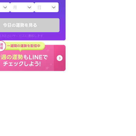
子（占）12星座占い
鑑定いただき感
とても的確で感じていた
でいいんだと思わ
言語化してくれたので腑
今日の運勢を見る
た。
LINE占いサービスに遷移します
40代 女性
LINE占いを開く
リ内のサービスページへ遷移します