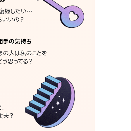
復縁したい…
らいいの？
相手の気持ち
あの人は私のことを
どう思ってる？
ど、
丈夫？