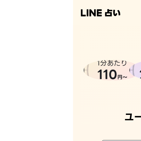
1分あたり
110
円〜
ユ