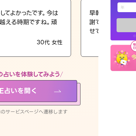
えもじの
してよかったです。今は
早朝にも関わらず
越える時期ですね。頑
謝です。私のまま
占い記事
せてくれます。
※
30代 女性
お知らせ
の占いを体験してみよう
NE占いを開く
※LINEアプ
リ内のサービスページへ遷移します