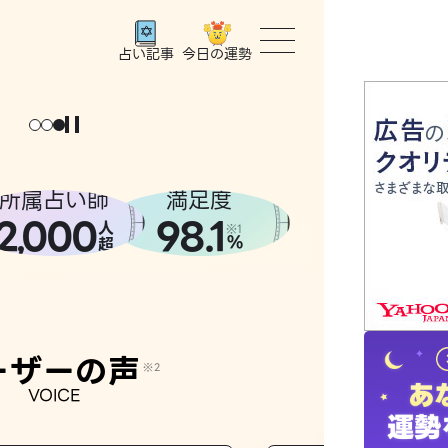
今日の運勢
占い記事
トップ
ユーザー
所属占い師
満足度
2
000
98.1
,
人
相談事例
※1
%
超
占いの流
おすすめ
ーザーの声
※2
VOICE
よくある