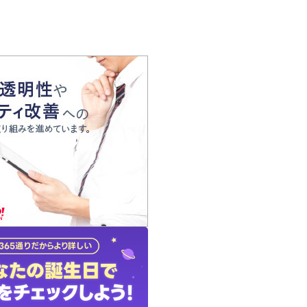
の声
れ
の占い師
質問