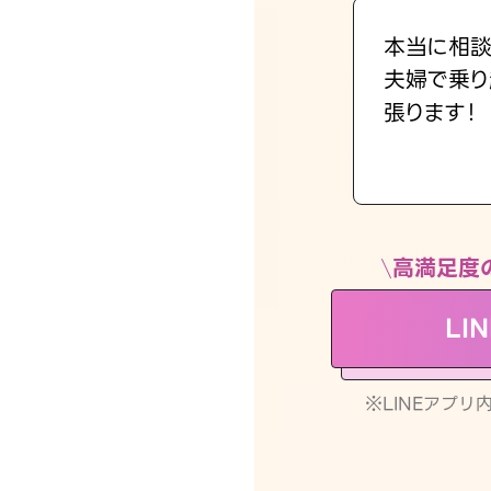
本当に相談
夫婦で乗り
張ります！
高満足度
LI
※LINEアプ