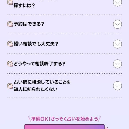
Q
探すには？
Q
予約はできる？
Q
軽い相談でも大丈夫？
Q
どうやって相談終了する？
占い師に相談していることを
Q
知人に知られたくない
準備OK！さっそく占いを始めよう