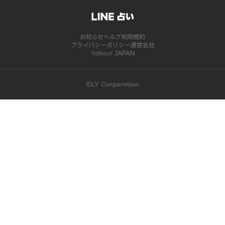
お知らせ
ヘルプ
利用規約
プライバシーポリシー
運営会社
Yahoo! JAPAN
©LY Corporation
このコンテンツは掲載が終了しました | LINE占い