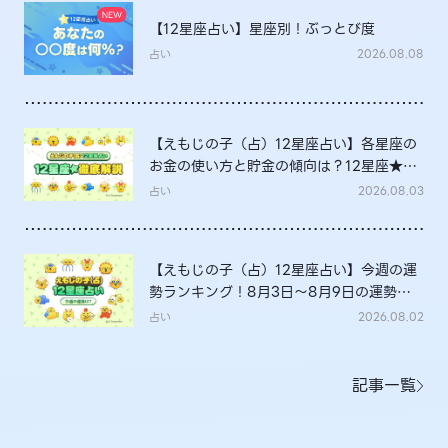
【12星座占い】星座別！ぶっとび度
占い
2026.08.08
【えもじの子（占）12星座占い】各星座の
お金の使い方と貯金の傾向は？12星座★徹
底解説
占い
2026.08.03
【えもじの子（占）12星座占い】今週の運
勢ランキング！8月3日～8月9日の運勢
は？
占い
2026.08.02
記事一覧