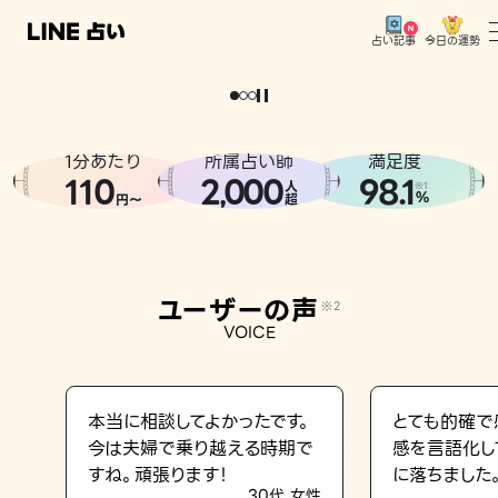
今日の運勢
占い記事
。
どうせなら
運
気
を
味
方
に
し
た
い
、
恋
も
仕
事
も
トップ
ユーザーの声
1分あたり
所属占い師
満足度
相談事例
110
2
000
98.1
,
人
※1
%
円〜
超
占いの流れ
おすすめの占い師
ユーザーの声
※2
よくある質問
VOICE
えもじの子（占）12星座占い
占い記事
本当に相談してよかったです。
とても的確で
今は夫婦で乗り越える時期で
感を言語化し
お知らせ
すね。頑張ります！
に落ちました
30代 女性