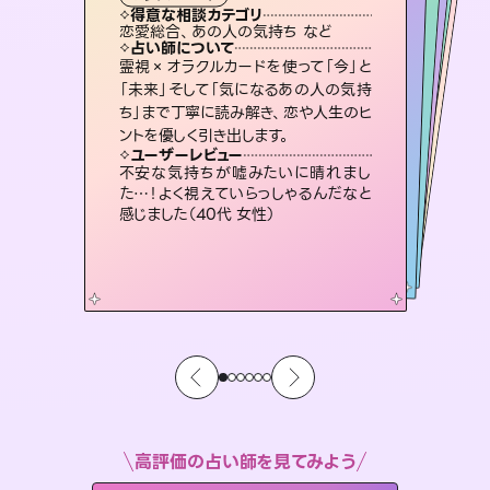
霊視・オーラ
スピリチュアル・リーディング
）
スピリチュアル・リーディング
スピリチュアル・リーディング
タロット
得意な相談カテゴリ
得意な相談カテゴリ
得意な相談カテゴリ
スピリチュアル・リーディング
得意な相談カテゴリ
得意な相談カテゴリ
恋愛総合、あの人の気持ち など
恋愛総合、片想い、二人の未来 など
片想い、二人の未来、年の差 など
出逢い、片想い、復縁 など
得意な相談カテゴリ
片想い、あの人の気持ち、復縁 など
片想い、あの人の気持ち、復縁 など
占い師について
占い師について
占い師について
占い師について
占い師について
占い師について
3,700年以上の歴史を持つ東洋最古の
占術「易占」で詳細まで占い、幸せへ向
かう道筋を示します。厳しい結果にも具
連絡再開、復縁、成就などの報告実績
多数。セラピストとして2万超の施術経
験があるからこそできる鑑定で、より良
復縁、恋愛、不倫の行方、同性愛や片
思い、仕事関係や借金問題まで知りた
いことや心の負担になっていることを
霊視×オラクルカードを使って「今」と
恋愛のお悩みの中でも特に「曖昧な関
係」の相談を得意としており、友達以上
恋人未満なお相手との今後や本音を丁
「未来」そして「気になるあの人の気持
ち」まで丁寧に読み解き、恋や人生のヒ
体的な対策をお伝えします。
未来には何パターンもの選択肢があります。不安で視えにくくなっているあなたの素敵な未来を見つけ、その未来を選択できるようアドバイスします。
い未来をサポートします。
寧に読み解き恋愛成就へと導きます。
紐解き、背中をそっと押して導きます。
ユーザーレビュー
ユーザーレビュー
ントを優しく引き出します。
ユーザーレビュー
ユーザーレビュー
複雑な背景もしっかり聞いて鑑定して
いただけました。気持ちが楽になりまし
ユーザーレビュー
職場の人の性質や人間関係、本心など
本当によく視えていてびっくり。対策が
鑑定していただいてアドバイス通りに行
動すると仲が復活してきました。ありが
とても心温まる鑑定でした。しかもこち
らは何も言っていないのに視えていらっ
ユーザーレビュー
安心感のあり、言い切ってくれる所や濁
さない鑑定のおかげで、毎回自分の気
た（50代 女性）
不安な気持ちが嘘みたいに晴れまし
打てて前向きになれます（40代）
とうございました（40代 女性）
しゃるんだなと驚きです（30代女性）
た…！よく視えていらっしゃるんだなと
持ちを整えられます（30代 男性）
感じました（40代 女性）
高評価の占い師を見てみよう