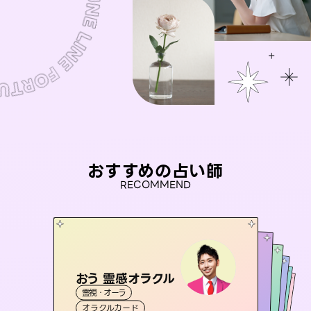
おすすめの占い師
RECOMMEND
おう 霊感オラクル
アイリス -iris-
セラピスト理恵
未来視師＊花
彗望
霊視・オーラ
西洋占星術
タロット
（
桃源珠羽
すいぼう
霊視・オーラ
）
霊視・オーラ
タロット
霊視・オーラ
心理学
（
オラクルカード
とうげんみう
ルーン
透視