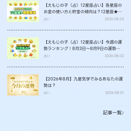
【えもじの子（占）12星座占い】各星座の
お金の使い方と貯金の傾向は？12星座★徹
底解説
占い
2026.08.03
【えもじの子（占）12星座占い】今週の運
勢ランキング！8月3日～8月9日の運勢
は？
占い
2026.08.02
【2026年8月】九星気学でみるあなたの運
勢は？
占い
2026.08.01
記事一覧