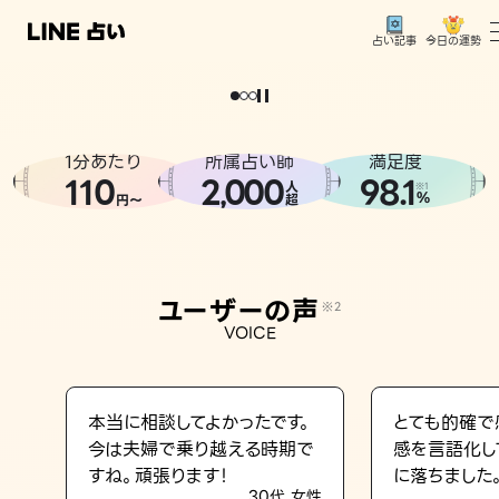
今日の運勢
占い記事
。
どうせなら
運
気
を
味
方
に
し
た
い
、
恋
も
仕
事
も
トップ
ユーザーの声
1分あたり
所属占い師
満足度
相談事例
110
2
000
98.1
,
人
※1
%
円〜
超
占いの流れ
おすすめの占い師
ユーザーの声
※2
よくある質問
VOICE
えもじの子（占）12星座占い
占い記事
本当に相談してよかったです。
とても的確で
今は夫婦で乗り越える時期で
感を言語化し
お知らせ
すね。頑張ります！
に落ちました
30代 女性