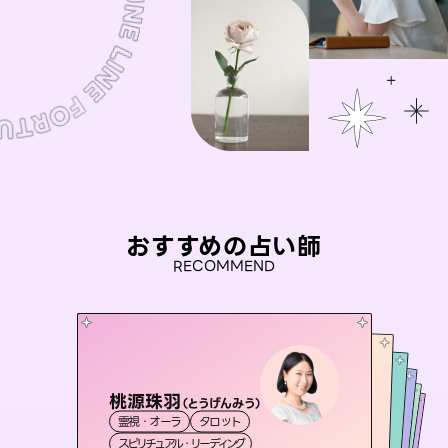
おすすめの占い師
RECOMMEND
桃源珠羽
おう 霊感オラクル
（
とうげんみう
）
彗望
未来視師＊花
（
すいぼう
セラピスト理恵
）
霊視・オーラ
タロット
霊視・オーラ
アイリス -iris-
霊視・オーラ
霊視・オーラ
透視
霊視・オーラ
心理学
スピリチュアル・リーディング
オラクルカード