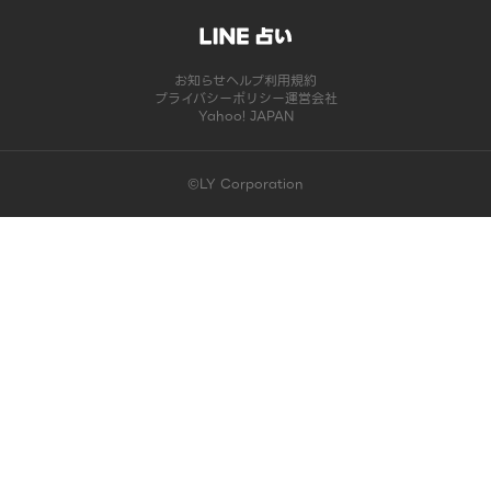
お知らせ
ヘルプ
利用規約
プライバシーポリシー
運営会社
Yahoo! JAPAN
©LY Corporation
このコンテンツは掲載が終了しました | LINE占い