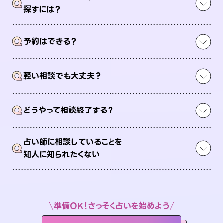
Q
探すには？
Q
予約はできる？
Q
軽い相談でも大丈夫？
Q
どうやって相談終了する？
占い師に相談していることを
Q
知人に知られたくない
準備OK！さっそく占いを始めよう