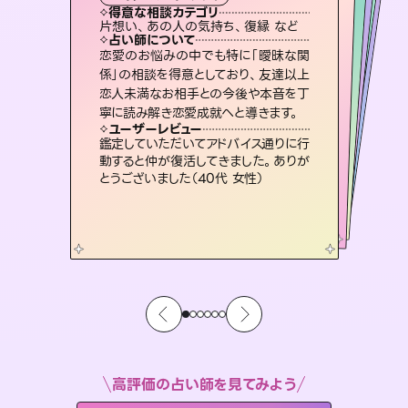
タロット
西洋占星術
スピリチュアル・リーディング
スピリチュアル・リーディング
スピリチュアル・リーディング
タロット
得意な相談カテゴリ
得意な相談カテゴリ
得意な相談カテゴリ
ルーン
得意な相談カテゴリ
得意な相談カテゴリ
片想い、あの人の気持ち、復縁 など
恋愛総合、あの人の気持ち など
片想い、あの人の気持ち、復縁 など
出逢い、片想い、復縁 など
得意な相談カテゴリ
片想い、二人の未来、年の差 など
恋愛総合、片想い、二人の未来 など
占い師について
占い師について
占い師について
占い師について
占い師について
占い師について
連絡再開、復縁、成就などの報告実績
多数。セラピストとして2万超の施術経
験があるからこそできる鑑定で、より良
3,700年以上の歴史を持つ東洋最古の
占術「易占」で詳細まで占い、幸せへ向
かう道筋を示します。厳しい結果にも具
霊視×オラクルカードを使って「今」と
「未来」そして「気になるあの人の気持
ち」まで丁寧に読み解き、恋や人生のヒ
恋愛のお悩みの中でも特に「曖昧な関
復縁、恋愛、不倫の行方、同性愛や片
思い、仕事関係や借金問題まで知りた
いことや心の負担になっていることを
係」の相談を得意としており、友達以上
恋人未満なお相手との今後や本音を丁
い未来をサポートします。
未来には何パターンもの選択肢があります。不安で視えにくくなっているあなたの素敵な未来を見つけ、その未来を選択できるようアドバイスします。
体的な対策をお伝えします。
紐解き、背中をそっと押して導きます。
ントを優しく引き出します。
ユーザーレビュー
ユーザーレビュー
寧に読み解き恋愛成就へと導きます。
ユーザーレビュー
ユーザーレビュー
とても心温まる鑑定でした。しかもこち
らは何も言っていないのに視えていらっ
ユーザーレビュー
職場の人の性質や人間関係、本心など
本当によく視えていてびっくり。対策が
安心感のあり、言い切ってくれる所や濁
さない鑑定のおかげで、毎回自分の気
複雑な背景もしっかり聞いて鑑定して
いただけました。気持ちが楽になりまし
ユーザーレビュー
不安な気持ちが嘘みたいに晴れまし
た…！よく視えていらっしゃるんだなと
しゃるんだなと驚きです（30代女性）
鑑定していただいてアドバイス通りに行
打てて前向きになれます（40代）
持ちを整えられます（30代 男性）
た（50代 女性）
動すると仲が復活してきました。ありが
感じました（40代 女性）
とうございました（40代 女性）
高評価の占い師を見てみよう