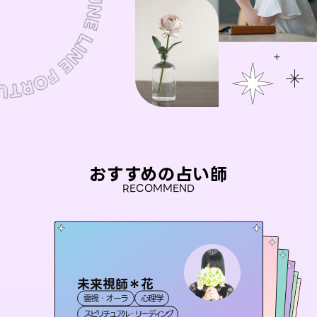
おすすめの占い師
RECOMMEND
未来視師＊花
桃源珠羽
彗望
（
とうげんみう
）
アイリス -iris-
（
すいぼう
セラピスト理恵
）
霊視・オーラ
心理学
霊視・オーラ
タロット
おう 霊感オラクル
霊視・オーラ
西洋占星術
透視
霊視・オーラ
タロット
スピリチュアル・リーディング
スピリチュアル・リーディング