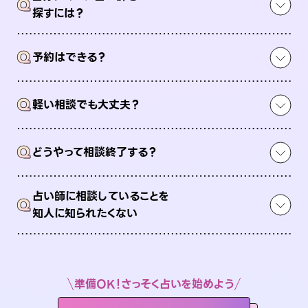
Q
探すには？
Q
予約はできる？
Q
軽い相談でも大丈夫？
Q
どうやって相談終了する？
占い師に相談していることを
Q
知人に知られたくない
準備OK！さっそく占いを始めよう