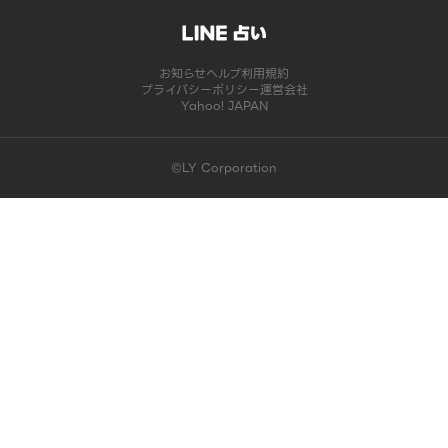
お知らせ
ヘルプ
利用規約
プライバシーポリシー
運営会社
Yahoo! JAPAN
©LY Corporation
このコンテンツは掲載が終了しました | LINE占い