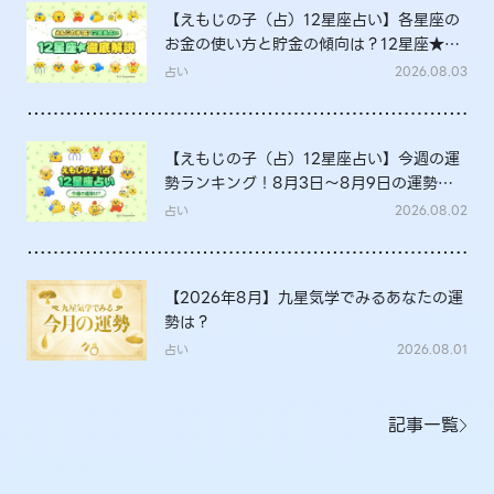
【えもじの子（占）12星座占い】各星座の
お金の使い方と貯金の傾向は？12星座★徹
底解説
占い
2026.08.03
【えもじの子（占）12星座占い】今週の運
勢ランキング！8月3日～8月9日の運勢
は？
占い
2026.08.02
【2026年8月】九星気学でみるあなたの運
勢は？
占い
2026.08.01
記事一覧