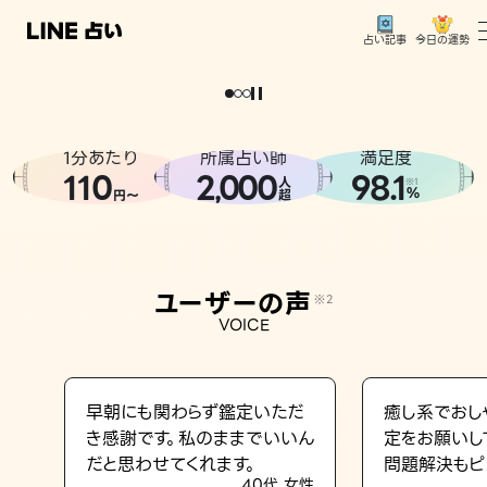
今日の運勢
占い記事
。
どうせなら
運
気
を
味
方
に
し
た
い
、
恋
も
仕
事
も
トップ
ユーザーの声
1分あたり
所属占い師
満足度
相談事例
110
2
000
98.1
,
人
※1
%
円〜
超
占いの流れ
おすすめの占い師
ユーザーの声
※2
よくある質問
VOICE
えもじの子（占）12星座占い
占い記事
早朝にも関わらず鑑定いただ
癒し系でおし
き感謝です。私のままでいいん
定をお願いし
お知らせ
だと思わせてくれます。
問題解決もピ
40代 女性