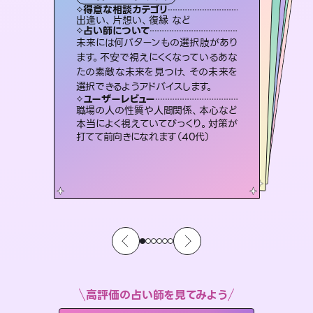
タロット
霊視・オーラ
スピリチュアル・リーディング
ルーン
スピリチュアル・リーディング
得意な相談カテゴリ
得意な相談カテゴリ
得意な相談カテゴリ
オラクルカード
得意な相談カテゴリ
得意な相談カテゴリ
出逢い、片想い、復縁 など
片想い、あの人の気持ち、復縁 など
片想い、あの人の気持ち、復縁 など
恋愛総合、片想い、二人の未来 など
得意な相談カテゴリ
片想い、二人の未来、年の差 など
恋愛総合、あの人の気持ち など
占い師について
占い師について
占い師について
占い師について
占い師について
占い師について
連絡再開、復縁、成就などの報告実績
多数。セラピストとして2万超の施術経
験があるからこそできる鑑定で、より良
3,700年以上の歴史を持つ東洋最古の
占術「易占」で詳細まで占い、幸せへ向
かう道筋を示します。厳しい結果にも具
恋愛のお悩みの中でも特に「曖昧な関
係」の相談を得意としており、友達以上
恋人未満なお相手との今後や本音を丁
未来には何パターンもの選択肢があり
霊視×オラクルカードを使って「今」と
「未来」そして「気になるあの人の気持
ち」まで丁寧に読み解き、恋や人生のヒ
ます。不安で視えにくくなっているあな
たの素敵な未来を見つけ、その未来を
い未来をサポートします。
復縁、恋愛、不倫の行方、同性愛や片思い、仕事関係や借金問題まで知りたいことや心の負担になっていることを紐解き、背中をそっと押して導きます。
体的な対策をお伝えします。
ントを優しく引き出します。
寧に読み解き恋愛成就へと導きます。
ユーザーレビュー
ユーザーレビュー
選択できるようアドバイスします。
ユーザーレビュー
ユーザーレビュー
とても心温まる鑑定でした。しかもこち
らは何も言っていないのに視えていらっ
ユーザーレビュー
安心感のあり、言い切ってくれる所や濁
さない鑑定のおかげで、毎回自分の気
不安な気持ちが嘘みたいに晴れまし
た…！よく視えていらっしゃるんだなと
複雑な背景もしっかり聞いて鑑定して
いただけました。気持ちが楽になりまし
ユーザーレビュー
鑑定していただいてアドバイス通りに行
動すると仲が復活してきました。ありが
しゃるんだなと驚きです（30代女性）
職場の人の性質や人間関係、本心など
持ちを整えられます（30代 男性）
感じました（40代 女性）
た（50代 女性）
本当によく視えていてびっくり。対策が
とうございました（40代 女性）
打てて前向きになれます（40代）
高評価の占い師を見てみよう