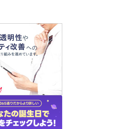
の声
れ
の占い師
質問