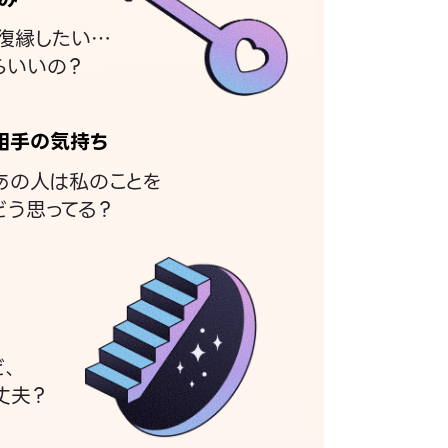
復縁したい…
らいいの？
相手の気持ち
あの人は私のことを
どう思ってる？
ど、
丈夫？