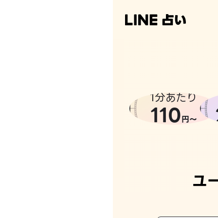
なんかち
1分あたり
110
円〜
ユ