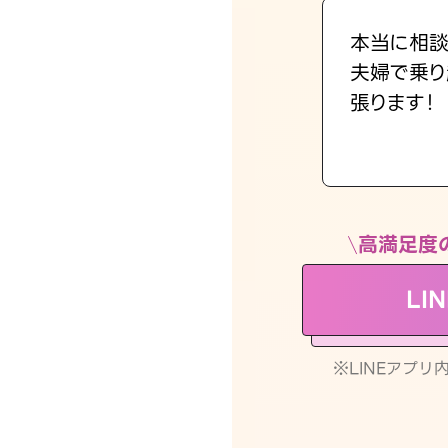
本当に相談
夫婦で乗り
張ります！
高満足度
LI
※LINEアプ