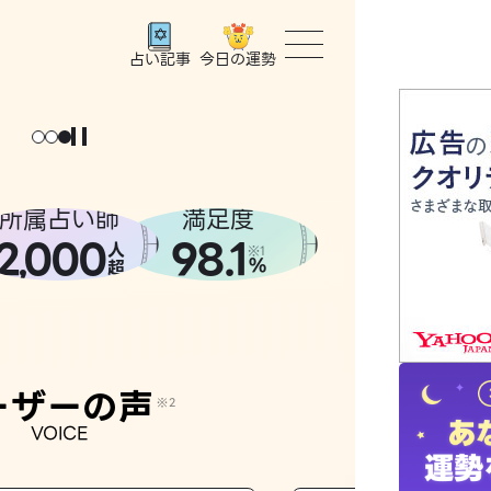
今日の運勢
占い記事
ょっと
。
元
気
に
な
った
、
話
し
たら
トップ
ユーザー
所属占い師
満足度
2
000
98.1
,
人
相談事例
※1
%
超
占いの流
おすすめ
ーザーの声
※2
VOICE
よくある