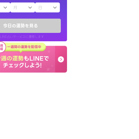
子（占）12星座占い
ていた違和感を
コーチのように占い結果
ので腑に落ちまし
り良くなる指針を提示し
今日の運勢を見る
LINE占いサービスに遷移します
30代 女性
LINE占いを開く
リ内のサービスページへ遷移します