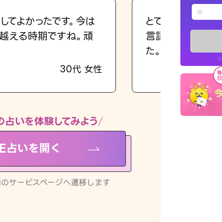
えもじの
してよかったです。今は
とても的確で感じ
越える時期ですね。頑
言語化してくれた
占い記事
た。
※
30代 女性
お知らせ
の占いを体験してみよう
NE占いを開く
※LINEアプ
リ内のサービスページへ遷移します