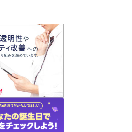
の声
れ
の占い師
質問