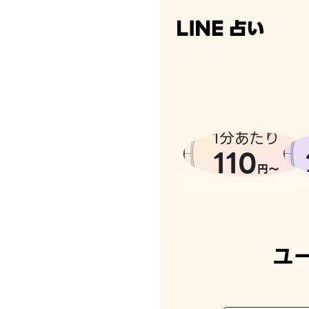
なんかち
1分あたり
110
円〜
ユ