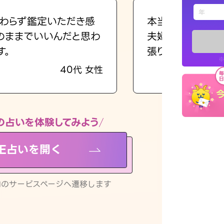
えもじの
わらず鑑定いただき感
本当に相談してよ
のままでいいんだと思わ
夫婦で乗り越える
占い記事
す。
張ります！
※
40代 女性
お知らせ
の占いを体験してみよう
NE占いを開く
※LINEアプ
リ内のサービスページへ遷移します