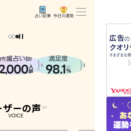
今日の運勢
占い記事
トップ
ょっと
。
元
気
に
な
った
、
話
し
たら
ユーザー
所属占い師
満足度
2
000
98.1
,
人
相談事例
※1
%
超
占いの流
おすすめ
ーザーの声
※2
VOICE
よくある