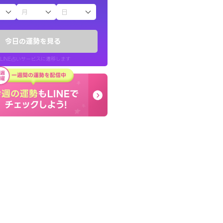
子（占）12星座占い
かったです。今は
とても的確で感じていた
時期ですね。頑
言語化してくれたので腑
今日の運勢を見る
た。
LINE占いサービスに遷移します
30代 女性
LINE占いを開く
リ内のサービスページへ遷移します