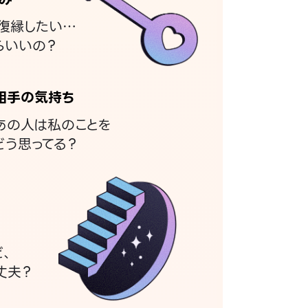
復縁したい…
らいいの？
相手の気持ち
あの人は私のことを
どう思ってる？
ど、
丈夫？