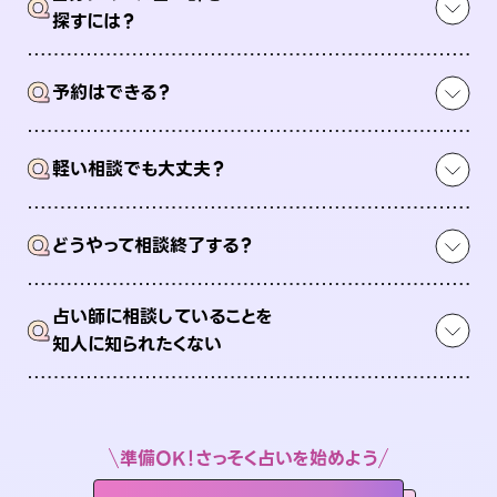
Q
探すには？
Q
予約はできる？
Q
軽い相談でも大丈夫？
Q
どうやって相談終了する？
占い師に相談していることを
Q
知人に知られたくない
準備OK！さっそく占いを始めよう