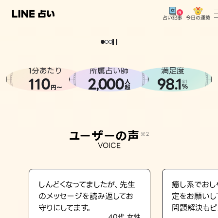
今日の運勢
占い記事
。
どうせなら
運
気
を
味
方
に
し
た
い
、
恋
も
仕
事
も
トップ
ユーザーの声
1分あたり
所属占い師
満足度
相談事例
110
2
000
98.1
,
人
※1
%
円〜
超
占いの流れ
おすすめの占い師
ユーザーの声
※2
よくある質問
VOICE
えもじの子（占）12星座占い
占い記事
しんどくなってましたが、先生
癒し系でおし
のメッセージを読み返してお
定をお願いし
お知らせ
守りにしてます。
問題解決もピ
40代 女性