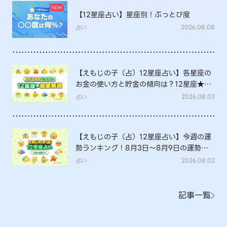
【12星座占い】星座別！ぶっとび度
占い
2026.08.08
【えもじの子（占）12星座占い】各星座の
お金の使い方と貯金の傾向は？12星座★徹
底解説
占い
2026.08.03
【えもじの子（占）12星座占い】今週の運
勢ランキング！8月3日～8月9日の運勢
は？
占い
2026.08.02
記事一覧