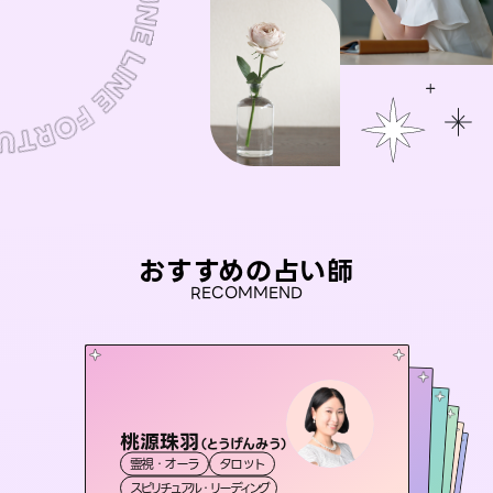
おすすめの占い師
RECOMMEND
桃源珠羽
アイリス -iris-
（
とうげんみう
）
彗望
セラピスト理恵
（
すいぼう
おう 霊感オラクル
）
霊視・オーラ
タロット
西洋占星術
タロット
未来視師＊花
霊視・オーラ
霊視・オーラ
透視
霊視・オーラ
タロット
スピリチュアル・リーディング
ルーン