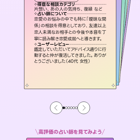
霊視・オーラ
スピリチュアル・リーディング
スピリチュアル・リーディング
オラクルカード
心理学
得意な相談カテゴリ
得意な相談カテゴリ
得意な相談カテゴリ
スピリチュアル・リーディング
得意な相談カテゴリ
得意な相談カテゴリ
片想い、あの人の気持ち、復縁 など
恋愛総合、片想い、二人の未来 など
片想い、あの人の気持ち、復縁 など
片想い、二人の未来、年の差 など
得意な相談カテゴリ
恋愛総合、あの人の気持ち など
出逢い、片想い、復縁 など
占い師について
占い師について
占い師について
占い師について
占い師について
占い師について
霊視×オラクルカードを使って「今」と
「未来」そして「気になるあの人の気持
ち」まで丁寧に読み解き、恋や人生のヒ
3,700年以上の歴史を持つ東洋最古の
占術「易占」で詳細まで占い、幸せへ向
かう道筋を示します。厳しい結果にも具
復縁、恋愛、不倫の行方、同性愛や片
思い、仕事関係や借金問題まで知りた
いことや心の負担になっていることを
恋愛のお悩みの中でも特に「曖昧な関
未来には何パターンもの選択肢があり
ます。不安で視えにくくなっているあな
たの素敵な未来を見つけ、その未来を
係」の相談を得意としており、友達以上
恋人未満なお相手との今後や本音を丁
ントを優しく引き出します。
連絡再開、復縁、成就などの報告実績多数。セラピストとして2万超の施術経験があるからこそできる鑑定で、より良い未来をサポートします。
体的な対策をお伝えします。
選択できるようアドバイスします。
紐解き、背中をそっと押して導きます。
ユーザーレビュー
ユーザーレビュー
寧に読み解き恋愛成就へと導きます。
ユーザーレビュー
ユーザーレビュー
不安な気持ちが嘘みたいに晴れまし
た…！よく視えていらっしゃるんだなと
ユーザーレビュー
とても心温まる鑑定でした。しかもこち
らは何も言っていないのに視えていらっ
職場の人の性質や人間関係、本心など
本当によく視えていてびっくり。対策が
複雑な背景もしっかり聞いて鑑定して
いただけました。気持ちが楽になりまし
ユーザーレビュー
安心感のあり、言い切ってくれる所や濁
さない鑑定のおかげで、毎回自分の気
感じました（40代 女性）
鑑定していただいてアドバイス通りに行
しゃるんだなと驚きです（30代女性）
打てて前向きになれます（40代）
た（50代 女性）
動すると仲が復活してきました。ありが
持ちを整えられます（30代 男性）
とうございました（40代 女性）
高評価の占い師を見てみよう