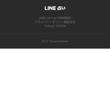
お知らせ
ヘルプ
利用規約
プライバシーポリシー
運営会社
Yahoo! JAPAN
©LY Corporation
このコンテンツは掲載が終了しました | LINE占い