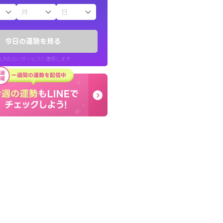
子（占）12星座占い
ていた違和感を
本当に相談してよかった
ので腑に落ちまし
夫婦で乗り越える時期で
今日の運勢を見る
張ります！
LINE占いサービスに遷移します
30代 女性
LINE占いを開く
リ内のサービスページへ遷移します