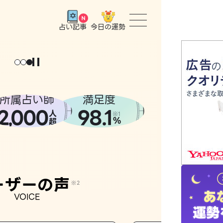
今日の運勢
占い記事
トップ
ユーザー
所属占い師
満足度
2
000
98.1
,
人
相談事例
※1
%
超
占いの流
おすすめ
ーザーの声
※2
VOICE
よくある