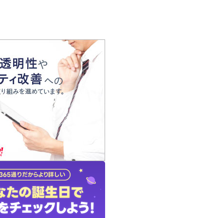
の声
れ
の占い師
質問