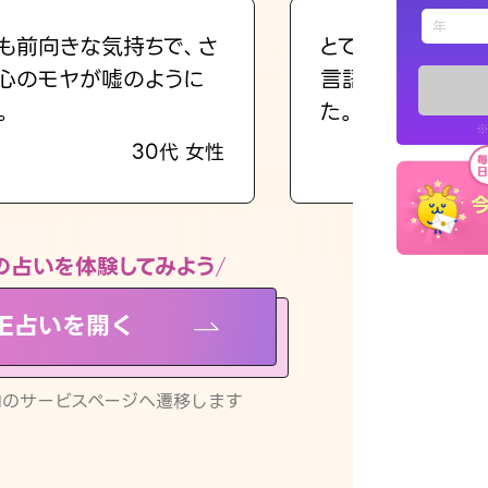
えもじの
も前向きな気持ちで、さ
とても的確で感じ
心のモヤが嘘のように
言語化してくれた
占い記事
。
た。
※
30代 女性
お知らせ
の占いを体験してみよう
NE占いを開く
※LINEアプ
リ内のサービスページへ遷移します