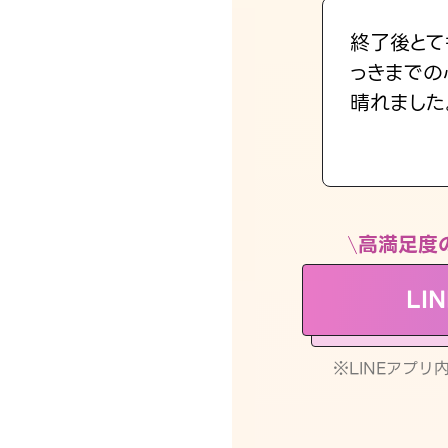
終了後とて
っきまでの
晴れました
高満足度
LI
※LINEアプ