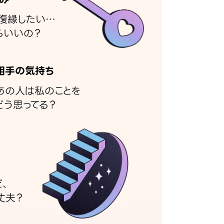
復縁したい…
らいいの？
相手の気持ち
あの人は私のことを
どう思ってる？
ど、
丈夫？