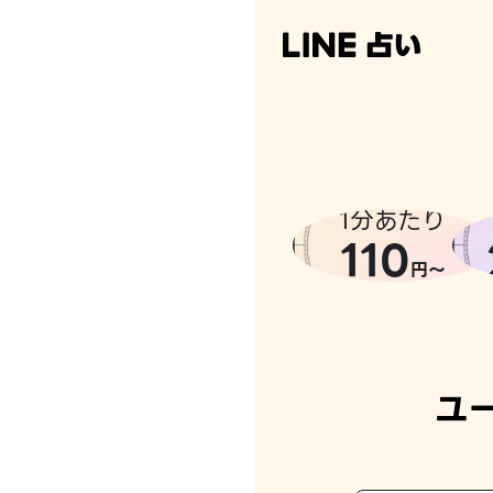
1分あたり
110
円〜
ユ