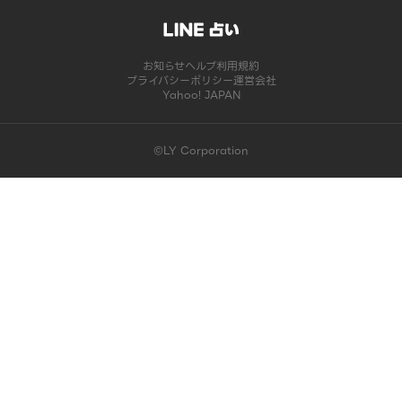
お知らせ
ヘルプ
利用規約
プライバシーポリシー
運営会社
Yahoo! JAPAN
©LY Corporation
このコンテンツは掲載が終了しました | LINE占い