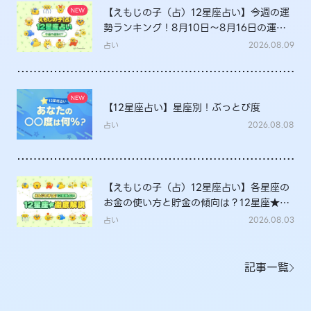
【えもじの子（占）12星座占い】今週の運
勢ランキング！8月10日～8月16日の運勢
は？
占い
2026.08.09
【12星座占い】星座別！ぶっとび度
占い
2026.08.08
【えもじの子（占）12星座占い】各星座の
お金の使い方と貯金の傾向は？12星座★徹
底解説
占い
2026.08.03
記事一覧