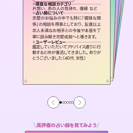
霊視・オーラ
スピリチュアル・リーディング
ルーン
オラクルカード
タロット
得意な相談カテゴリ
得意な相談カテゴリ
得意な相談カテゴリ
スピリチュアル・リーディング
得意な相談カテゴリ
得意な相談カテゴリ
片想い、あの人の気持ち、復縁 など
片想い、あの人の気持ち、復縁 など
出逢い、片想い、復縁 など
恋愛総合、片想い、二人の未来 など
得意な相談カテゴリ
恋愛総合、あの人の気持ち など
片想い、二人の未来、年の差 など
占い師について
占い師について
占い師について
占い師について
占い師について
占い師について
霊視×オラクルカードを使って「今」と
「未来」そして「気になるあの人の気持
ち」まで丁寧に読み解き、恋や人生のヒ
未来には何パターンもの選択肢があり
ます。不安で視えにくくなっているあな
たの素敵な未来を見つけ、その未来を
3,700年以上の歴史を持つ東洋最古の
占術「易占」で詳細まで占い、幸せへ向
かう道筋を示します。厳しい結果にも具
恋愛のお悩みの中でも特に「曖昧な関
連絡再開、復縁、成就などの報告実績
多数。セラピストとして2万超の施術経
験があるからこそできる鑑定で、より良
係」の相談を得意としており、友達以上
恋人未満なお相手との今後や本音を丁
ントを優しく引き出します。
復縁、恋愛、不倫の行方、同性愛や片思い、仕事関係や借金問題まで知りたいことや心の負担になっていることを紐解き、背中をそっと押して導きます。
選択できるようアドバイスします。
い未来をサポートします。
体的な対策をお伝えします。
ユーザーレビュー
ユーザーレビュー
寧に読み解き恋愛成就へと導きます。
ユーザーレビュー
ユーザーレビュー
不安な気持ちが嘘みたいに晴れまし
た…！よく視えていらっしゃるんだなと
ユーザーレビュー
安心感のあり、言い切ってくれる所や濁
さない鑑定のおかげで、毎回自分の気
とても心温まる鑑定でした。しかもこち
らは何も言っていないのに視えていらっ
職場の人の性質や人間関係、本心など
本当によく視えていてびっくり。対策が
ユーザーレビュー
複雑な背景もしっかり聞いて鑑定して
いただけました。気持ちが楽になりまし
感じました（40代 女性）
鑑定していただいてアドバイス通りに行
持ちを整えられます（30代 男性）
しゃるんだなと驚きです（30代女性）
打てて前向きになれます（40代）
動すると仲が復活してきました。ありが
た（50代 女性）
とうございました（40代 女性）
高評価の占い師を見てみよう