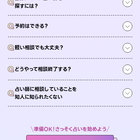
Q
探すには？
Q
予約はできる？
Q
軽い相談でも大丈夫？
Q
どうやって相談終了する？
占い師に相談していることを
Q
知人に知られたくない
準備OK！さっそく占いを始めよう