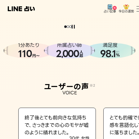
今日の運勢
占い記事
。
どうせなら
運
気
を
味
方
に
し
た
い
、
恋
も
仕
事
も
トップ
ユーザーの声
1分あたり
所属占い師
満足度
相談事例
110
2
000
98.1
,
人
※1
%
円〜
超
占いの流れ
おすすめの占い師
ユーザーの声
※2
よくある質問
VOICE
えもじの子（占）12星座占い
占い記事
終了後とても前向きな気持ち
とても的確で
で、さっきまでの心のモヤが嘘
感を言語化し
お知らせ
のように晴れました。
に落ちました
30代 女性