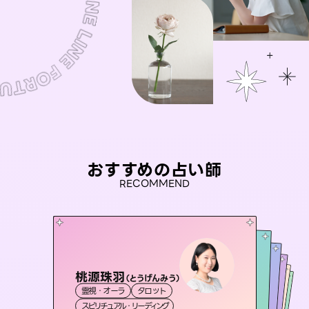
おすすめの占い師
RECOMMEND
桃源珠羽
彗望
（
とうげんみう
）
未来視師＊花
（
すいぼう
）
アイリス -iris-
おう 霊感オラクル
霊視・オーラ
タロット
霊視・オーラ
透視
セラピスト理恵
霊視・オーラ
西洋占星術
心理学
霊視・オーラ
タロット
スピリチュアル・リーディング
スピリチュアル・リーディング