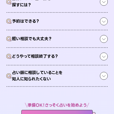
Q
探すには？
Q
予約はできる？
Q
軽い相談でも大丈夫？
Q
どうやって相談終了する？
占い師に相談していることを
Q
知人に知られたくない
準備OK！さっそく占いを始めよう