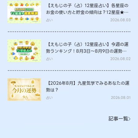
【えもじの子（占）12星座占い】各星座の
お金の使い方と貯金の傾向は？12星座★徹
底解説
占い
2026.08.03
【えもじの子（占）12星座占い】今週の運
勢ランキング！8月3日～8月9日の運勢
は？
占い
2026.08.02
【2026年8月】九星気学でみるあなたの運
勢は？
占い
2026.08.01
記事一覧