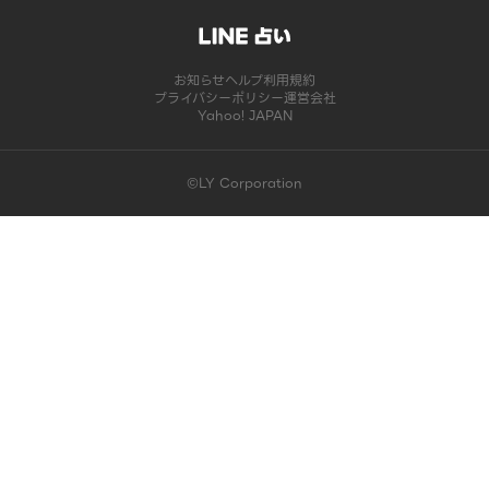
お知らせ
ヘルプ
利用規約
プライバシーポリシー
運営会社
Yahoo! JAPAN
©LY Corporation
このコンテンツは掲載が終了しました | LINE占い