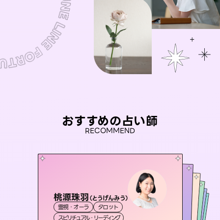
おすすめの占い師
RECOMMEND
桃源珠羽
アイリス -iris-
（
とうげんみう
）
おう 霊感オラクル
セラピスト理恵
未来視師＊花
霊視・オーラ
タロット
西洋占星術
タロット
彗望
霊視・オーラ
霊視・オーラ
（
すいぼう
霊視・オーラ
タロット
スピリチュアル・リーディング
）
ルーン
心理学