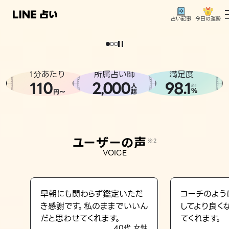
今日の運勢
占い記事
。
どうせなら
運
気
を
味
方
に
し
た
い
、
恋
も
仕
事
も
トップ
ユーザーの声
1分あたり
所属占い師
満足度
相談事例
110
2
000
98.1
,
人
※1
%
円〜
超
占いの流れ
おすすめの占い師
ユーザーの声
※2
よくある質問
VOICE
えもじの子（占）12星座占い
占い記事
早朝にも関わらず鑑定いただ
コーチのよう
き感謝です。私のままでいいん
してより良く
お知らせ
だと思わせてくれます。
てくれます。
40代 女性