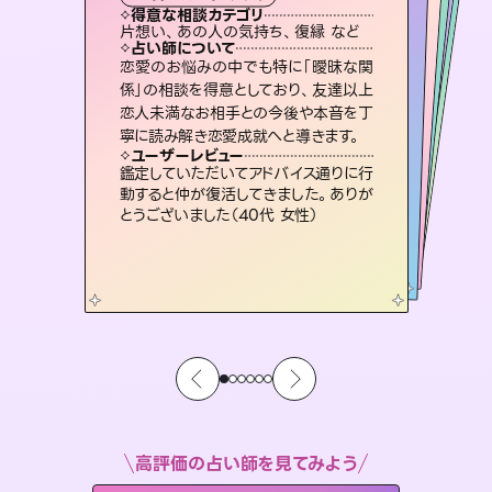
霊視・オーラ
オラクルカード
スピリチュアル・リーディング
スピリチュアル・リーディング
透視
得意な相談カテゴリ
得意な相談カテゴリ
得意な相談カテゴリ
スピリチュアル・リーディング
得意な相談カテゴリ
得意な相談カテゴリ
片想い、あの人の気持ち、復縁 など
恋愛総合、片想い、二人の未来 など
恋愛総合、あの人の気持ち など
片想い、二人の未来、年の差 など
得意な相談カテゴリ
出逢い、片想い、復縁 など
片想い、あの人の気持ち、復縁 など
占い師について
占い師について
占い師について
占い師について
占い師について
占い師について
未来には何パターンもの選択肢があり
ます。不安で視えにくくなっているあな
たの素敵な未来を見つけ、その未来を
霊視×オラクルカードを使って「今」と
「未来」そして「気になるあの人の気持
ち」まで丁寧に読み解き、恋や人生のヒ
復縁、恋愛、不倫の行方、同性愛や片
思い、仕事関係や借金問題まで知りた
いことや心の負担になっていることを
恋愛のお悩みの中でも特に「曖昧な関
3,700年以上の歴史を持つ東洋最古の
占術「易占」で詳細まで占い、幸せへ向
かう道筋を示します。厳しい結果にも具
係」の相談を得意としており、友達以上
恋人未満なお相手との今後や本音を丁
選択できるようアドバイスします。
連絡再開、復縁、成就などの報告実績多数。セラピストとして2万超の施術経験があるからこそできる鑑定で、より良い未来をサポートします。
ントを優しく引き出します。
体的な対策をお伝えします。
紐解き、背中をそっと押して導きます。
ユーザーレビュー
ユーザーレビュー
寧に読み解き恋愛成就へと導きます。
ユーザーレビュー
ユーザーレビュー
職場の人の性質や人間関係、本心など
本当によく視えていてびっくり。対策が
ユーザーレビュー
とても心温まる鑑定でした。しかもこち
らは何も言っていないのに視えていらっ
複雑な背景もしっかり聞いて鑑定して
いただけました。気持ちが楽になりまし
不安な気持ちが嘘みたいに晴れまし
た…！よく視えていらっしゃるんだなと
ユーザーレビュー
安心感のあり、言い切ってくれる所や濁
さない鑑定のおかげで、毎回自分の気
打てて前向きになれます（40代）
鑑定していただいてアドバイス通りに行
しゃるんだなと驚きです（30代女性）
た（50代 女性）
感じました（40代 女性）
動すると仲が復活してきました。ありが
持ちを整えられます（30代 男性）
とうございました（40代 女性）
高評価の占い師を見てみよう