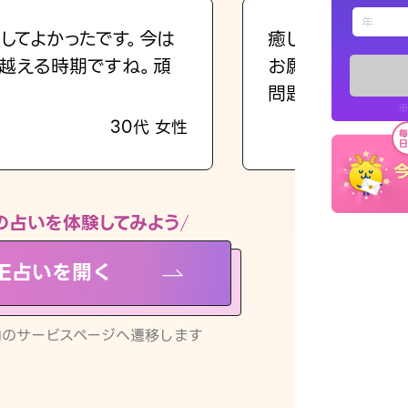
えもじの
してよかったです。今は
癒し系でおしゃべ
越える時期ですね。頑
お願いしてます(笑
占い記事
問題解決もピカイ
※
30代 女性
お知らせ
の占いを体験してみよう
NE占いを開く
※LINEアプ
リ内のサービスページへ遷移します