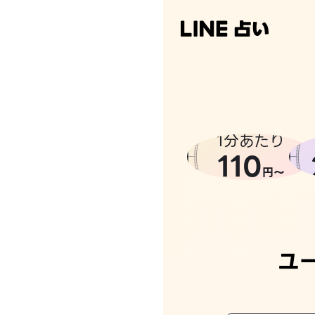
1分あたり
110
円〜
ユ