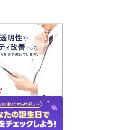
の声
れ
の占い師
質問