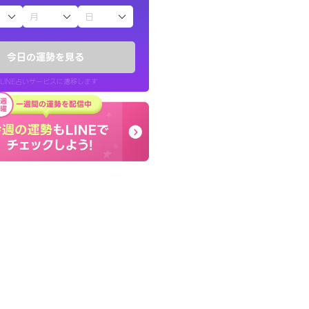
子（占）12星座占い
りしたくて鑑定を
コーチのように占い結果
)
り良くなる指針を提示し
今日の運勢を見る
チ！
LINE占いサービスに遷移します
50代 女性
LINE占いを開く
リ内のサービスページへ遷移します