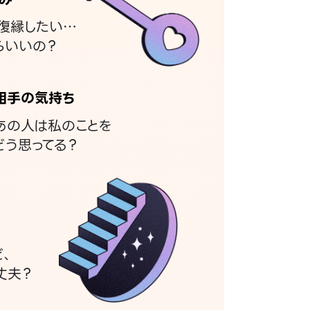
復縁したい…
らいいの？
相手の気持ち
あの人は私のことを
どう思ってる？
ど、
丈夫？