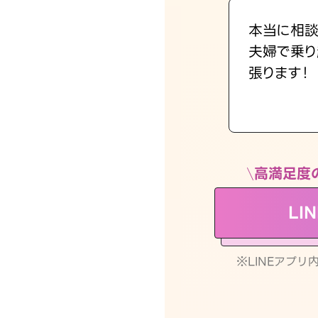
本当に相談
夫婦で乗り
張ります！
高満足度
LI
※LINEアプ