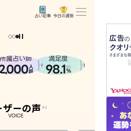
今日の運勢
占い記事
トップ
ユーザー
所属占い師
満足度
2
000
98.1
,
人
相談事例
※1
%
超
占いの流
おすすめ
ーザーの声
※2
VOICE
よくある