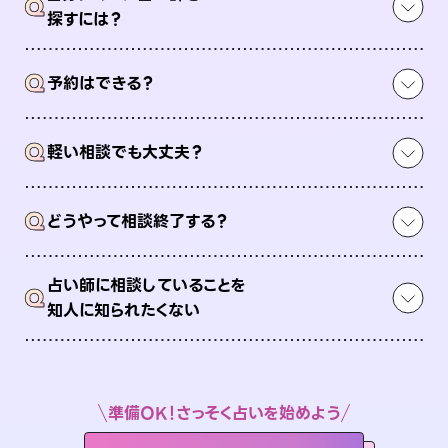
Q
探すには？
Q
予約はできる？
Q
軽い相談でも大丈夫？
Q
どうやって相談終了する？
占い師に相談していることを
Q
知人に知られたくない
準備OK！さっそく占いを始めよう