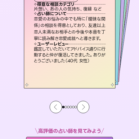
西洋占星術
スピリチュアル・リーディング
スピリチュアル・リーディング
オラクルカード
タロット
得意な相談カテゴリ
得意な相談カテゴリ
得意な相談カテゴリ
ルーン
得意な相談カテゴリ
得意な相談カテゴリ
片想い、あの人の気持ち、復縁 など
片想い、二人の未来、年の差 など
出逢い、片想い、復縁 など
片想い、あの人の気持ち、復縁 など
得意な相談カテゴリ
恋愛総合、あの人の気持ち など
恋愛総合、片想い、二人の未来 など
占い師について
占い師について
占い師について
占い師について
占い師について
占い師について
霊視×オラクルカードを使って「今」と
「未来」そして「気になるあの人の気持
ち」まで丁寧に読み解き、恋や人生のヒ
未来には何パターンもの選択肢があり
ます。不安で視えにくくなっているあな
たの素敵な未来を見つけ、その未来を
連絡再開、復縁、成就などの報告実績
多数。セラピストとして2万超の施術経
験があるからこそできる鑑定で、より良
恋愛のお悩みの中でも特に「曖昧な関
復縁、恋愛、不倫の行方、同性愛や片
思い、仕事関係や借金問題まで知りた
いことや心の負担になっていることを
係」の相談を得意としており、友達以上
恋人未満なお相手との今後や本音を丁
ントを優しく引き出します。
3,700年以上の歴史を持つ東洋最古の占術「易占」で詳細まで占い、幸せへ向かう道筋を示します。厳しい結果にも具体的な対策をお伝えします。
選択できるようアドバイスします。
紐解き、背中をそっと押して導きます。
い未来をサポートします。
ユーザーレビュー
ユーザーレビュー
寧に読み解き恋愛成就へと導きます。
ユーザーレビュー
ユーザーレビュー
不安な気持ちが嘘みたいに晴れまし
た…！よく視えていらっしゃるんだなと
ユーザーレビュー
複雑な背景もしっかり聞いて鑑定して
いただけました。気持ちが楽になりまし
安心感のあり、言い切ってくれる所や濁
さない鑑定のおかげで、毎回自分の気
職場の人の性質や人間関係、本心など
本当によく視えていてびっくり。対策が
ユーザーレビュー
とても心温まる鑑定でした。しかもこち
らは何も言っていないのに視えていらっ
感じました（40代 女性）
鑑定していただいてアドバイス通りに行
た（50代 女性）
持ちを整えられます（30代 男性）
打てて前向きになれます（40代）
動すると仲が復活してきました。ありが
しゃるんだなと驚きです（30代女性）
とうございました（40代 女性）
高評価の占い師を見てみよう