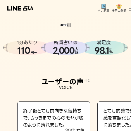
今日の運勢
占い記事
。
どうせなら
運
気
を
味
方
に
し
た
い
、
恋
も
仕
事
も
トップ
ユーザーの声
1分あたり
所属占い師
満足度
相談事例
110
2
000
98.1
,
人
※1
%
円〜
超
占いの流れ
おすすめの占い師
ユーザーの声
※2
よくある質問
VOICE
えもじの子（占）12星座占い
占い記事
終了後とても前向きな気持ち
とても的確で
で、さっきまでの心のモヤが嘘
感を言語化し
お知らせ
のように晴れました。
に落ちました
30代 女性