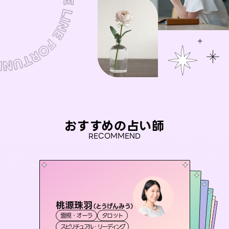
おすすめの占い師
RECOMMEND
桃源珠羽
セラピスト理恵
（
とうげんみう
）
未来視師＊花
彗望
おう 霊感オラクル
霊視・オーラ
タロット
（
すいぼう
霊視・オーラ
）
タロット
アイリス -iris-
霊視・オーラ
霊視・オーラ
心理学
霊視・オーラ
透視
スピリチュアル・リーディング
スピリチュアル・リーディング