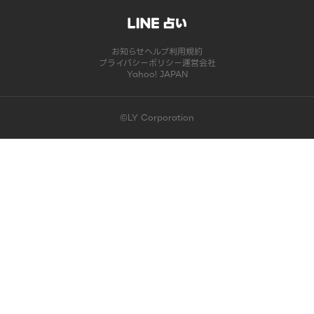
お知らせ
ヘルプ
利用規約
プライバシーポリシー
運営会社
Yahoo! JAPAN
©LY Corporation
このコンテンツは掲載が終了しました | LINE占い