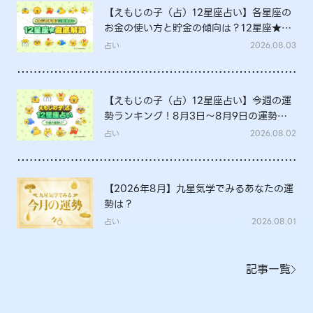
【えもじの子（占）12星座占い】各星座の
お金の使い方と貯金の傾向は？12星座★徹
底解説
占い
2026.08.03
【えもじの子（占）12星座占い】今週の運
勢ランキング！8月3日～8月9日の運勢
は？
占い
2026.08.02
【2026年8月】九星気学でみるあなたの運
勢は？
占い
2026.08.01
記事一覧