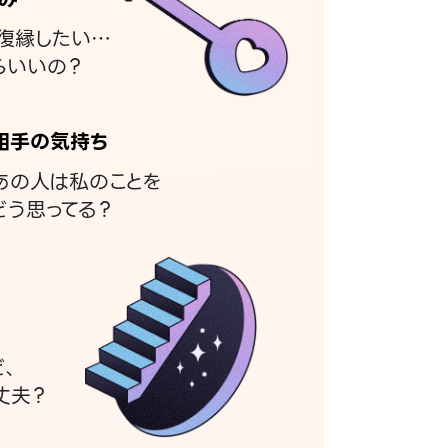
復縁したい…
らいいの？
相手の気持ち
あの人は私のことを
どう思ってる？
ど、
丈夫？