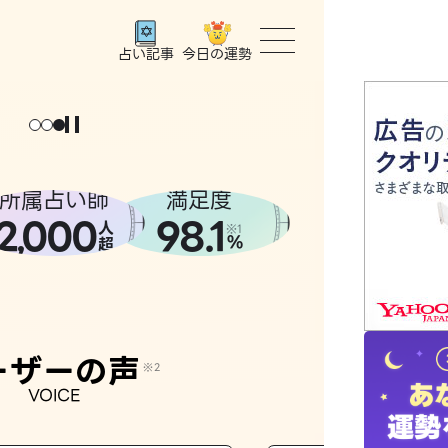
今日の運勢
占い記事
トップ
ユーザー
所属占い師
満足度
2
000
98.1
,
人
相談事例
※1
%
超
占いの流
おすすめ
ーザーの声
※2
VOICE
よくある