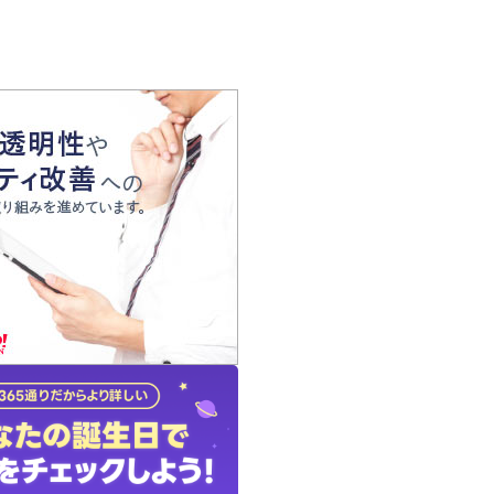
の声
れ
の占い師
質問