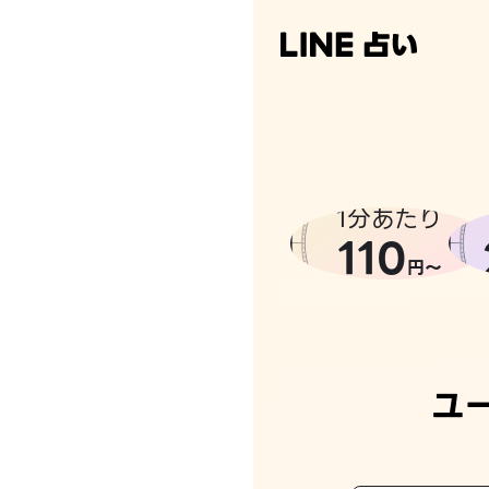
1分あたり
110
円〜
ユ