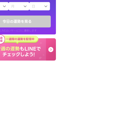
子（占）12星座占い
きな気持ちで、さ
癒し系でおしゃべりした
ヤが嘘のように
お願いしてます(笑)
今日の運勢を見る
問題解決もピカイチ！
LINE占いサービスに遷移します
30代 女性
LINE占いを開く
リ内のサービスページへ遷移します