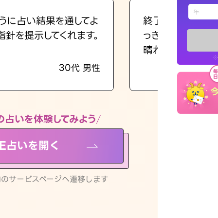
えもじの
うに占い結果を通してよ
終了後とても前向
指針を提示してくれます。
っきまでの心のモ
占い記事
晴れました。
※
30代 男性
お知らせ
の占いを体験してみよう
NE占いを開く
※LINEアプ
リ内のサービスページへ遷移します