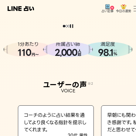
今日の運勢
占い記事
。
どうせなら
運
気
を
味
方
に
し
た
い
、
恋
も
仕
事
も
トップ
ユーザーの声
1分あたり
所属占い師
満足度
相談事例
110
2
000
98.1
,
人
※1
%
円〜
超
占いの流れ
おすすめの占い師
ユーザーの声
※2
よくある質問
VOICE
えもじの子（占）12星座占い
占い記事
コーチのように占い結果を通
早朝にも関わ
してより良くなる指針を提示し
き感謝です。
お知らせ
てくれます。
だと思わせて
30代 男性