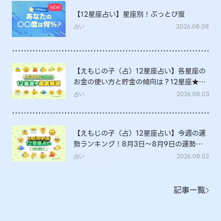
【12星座占い】星座別！ぶっとび度
占い
2026.08.08
【えもじの子（占）12星座占い】各星座の
お金の使い方と貯金の傾向は？12星座★徹
底解説
占い
2026.08.03
【えもじの子（占）12星座占い】今週の運
勢ランキング！8月3日～8月9日の運勢
は？
占い
2026.08.02
記事一覧