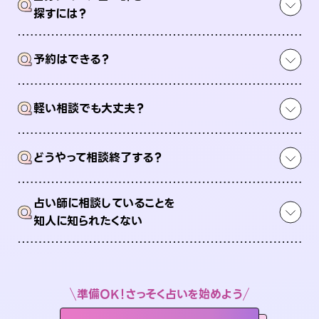
Q
探すには？
Q
予約はできる？
Q
軽い相談でも大丈夫？
Q
どうやって相談終了する？
占い師に相談していることを
Q
知人に知られたくない
準備OK！さっそく占いを始めよう