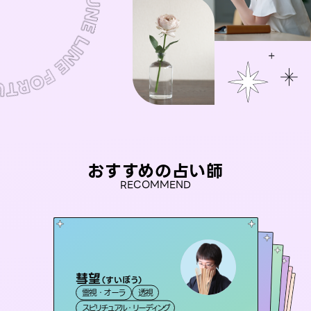
おすすめの占い師
RECOMMEND
彗望
未来視師＊花
（
すいぼう
）
セラピスト理恵
アイリス -iris-
桃源珠羽
霊視・オーラ
透視
霊視・オーラ
心理学
おう 霊感オラクル
霊視・オーラ
（
とうげんみう
西洋占星術
タロット
霊視・オーラ
）
タロット
スピリチュアル・リーディング
スピリチュアル・リーディング