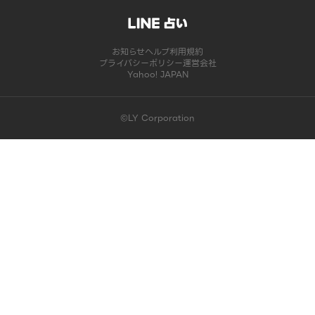
お知らせ
ヘルプ
利用規約
プライバシーポリシー
運営会社
Yahoo! JAPAN
©LY Corporation
このコンテンツは掲載が終了しました | LINE占い