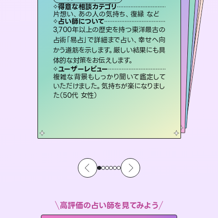
タロット
霊視・オーラ
スピリチュアル・リーディング
ルーン
スピリチュアル・リーディング
得意な相談カテゴリ
得意な相談カテゴリ
得意な相談カテゴリ
オラクルカード
得意な相談カテゴリ
得意な相談カテゴリ
片想い、あの人の気持ち、復縁 など
出逢い、片想い、復縁 など
片想い、二人の未来、年の差 など
恋愛総合、片想い、二人の未来 など
得意な相談カテゴリ
片想い、あの人の気持ち、復縁 など
恋愛総合、あの人の気持ち など
占い師について
占い師について
占い師について
占い師について
占い師について
占い師について
恋愛のお悩みの中でも特に「曖昧な関
係」の相談を得意としており、友達以上
恋人未満なお相手との今後や本音を丁
連絡再開、復縁、成就などの報告実績
多数。セラピストとして2万超の施術経
験があるからこそできる鑑定で、より良
未来には何パターンもの選択肢があり
ます。不安で視えにくくなっているあな
たの素敵な未来を見つけ、その未来を
3,700年以上の歴史を持つ東洋最古の
霊視×オラクルカードを使って「今」と
「未来」そして「気になるあの人の気持
ち」まで丁寧に読み解き、恋や人生のヒ
占術「易占」で詳細まで占い、幸せへ向
かう道筋を示します。厳しい結果にも具
寧に読み解き恋愛成就へと導きます。
復縁、恋愛、不倫の行方、同性愛や片思い、仕事関係や借金問題まで知りたいことや心の負担になっていることを紐解き、背中をそっと押して導きます。
い未来をサポートします。
ントを優しく引き出します。
選択できるようアドバイスします。
ユーザーレビュー
ユーザーレビュー
体的な対策をお伝えします。
ユーザーレビュー
ユーザーレビュー
鑑定していただいてアドバイス通りに行
動すると仲が復活してきました。ありが
ユーザーレビュー
安心感のあり、言い切ってくれる所や濁
さない鑑定のおかげで、毎回自分の気
不安な気持ちが嘘みたいに晴れまし
た…！よく視えていらっしゃるんだなと
とても心温まる鑑定でした。しかもこち
らは何も言っていないのに視えていらっ
ユーザーレビュー
職場の人の性質や人間関係、本心など
本当によく視えていてびっくり。対策が
とうございました（40代 女性）
複雑な背景もしっかり聞いて鑑定して
持ちを整えられます（30代 男性）
感じました（40代 女性）
しゃるんだなと驚きです（30代女性）
いただけました。気持ちが楽になりまし
打てて前向きになれます（40代）
た（50代 女性）
高評価の占い師を見てみよう