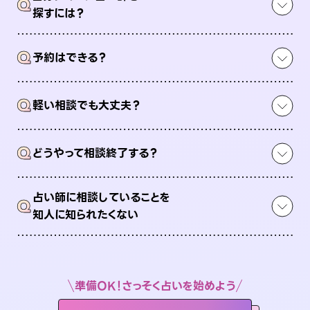
Q
探すには？
Q
予約はできる？
Q
軽い相談でも大丈夫？
Q
どうやって相談終了する？
占い師に相談していることを
Q
知人に知られたくない
準備OK！さっそく占いを始めよう