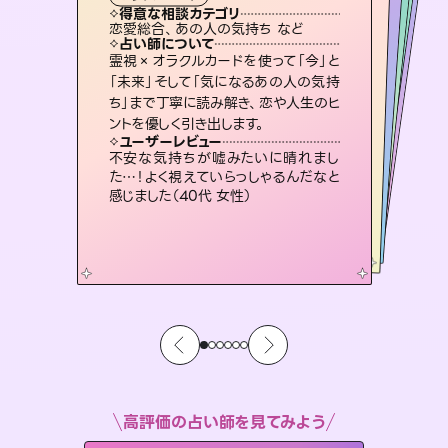
タロット
霊視・オーラ
ルーン
スピリチュアル・リーディング
スピリチュアル・リーディング
心理学
得意な相談カテゴリ
得意な相談カテゴリ
得意な相談カテゴリ
スピリチュアル・リーディング
得意な相談カテゴリ
得意な相談カテゴリ
恋愛総合、あの人の気持ち など
片想い、あの人の気持ち、復縁 など
恋愛総合、片想い、二人の未来 など
片想い、あの人の気持ち、復縁 など
得意な相談カテゴリ
片想い、二人の未来、年の差 など
出逢い、片想い、復縁 など
占い師について
占い師について
占い師について
占い師について
占い師について
占い師について
連絡再開、復縁、成就などの報告実績
多数。セラピストとして2万超の施術経
験があるからこそできる鑑定で、より良
復縁、恋愛、不倫の行方、同性愛や片
思い、仕事関係や借金問題まで知りた
いことや心の負担になっていることを
恋愛のお悩みの中でも特に「曖昧な関
係」の相談を得意としており、友達以上
恋人未満なお相手との今後や本音を丁
霊視×オラクルカードを使って「今」と
未来には何パターンもの選択肢があり
ます。不安で視えにくくなっているあな
たの素敵な未来を見つけ、その未来を
「未来」そして「気になるあの人の気持
ち」まで丁寧に読み解き、恋や人生のヒ
い未来をサポートします。
3,700年以上の歴史を持つ東洋最古の占術「易占」で詳細まで占い、幸せへ向かう道筋を示します。厳しい結果にも具体的な対策をお伝えします。
紐解き、背中をそっと押して導きます。
選択できるようアドバイスします。
寧に読み解き恋愛成就へと導きます。
ユーザーレビュー
ユーザーレビュー
ントを優しく引き出します。
ユーザーレビュー
ユーザーレビュー
とても心温まる鑑定でした。しかもこち
らは何も言っていないのに視えていらっ
ユーザーレビュー
複雑な背景もしっかり聞いて鑑定して
いただけました。気持ちが楽になりまし
職場の人の性質や人間関係、本心など
本当によく視えていてびっくり。対策が
安心感のあり、言い切ってくれる所や濁
さない鑑定のおかげで、毎回自分の気
ユーザーレビュー
鑑定していただいてアドバイス通りに行
動すると仲が復活してきました。ありが
しゃるんだなと驚きです（30代女性）
不安な気持ちが嘘みたいに晴れまし
た（50代 女性）
打てて前向きになれます（40代）
持ちを整えられます（30代 男性）
た…！よく視えていらっしゃるんだなと
とうございました（40代 女性）
感じました（40代 女性）
高評価の占い師を見てみよう