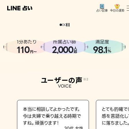
今日の運勢
占い記事
。
どうせなら
運
気
を
味
方
に
し
た
い
、
恋
も
仕
事
も
トップ
ユーザーの声
1分あたり
所属占い師
満足度
相談事例
110
2
000
98.1
,
人
※1
%
円〜
超
占いの流れ
おすすめの占い師
ユーザーの声
※2
よくある質問
VOICE
えもじの子（占）12星座占い
占い記事
本当に相談してよかったです。
とても的確で
今は夫婦で乗り越える時期で
感を言語化し
お知らせ
すね。頑張ります！
に落ちました
30代 女性