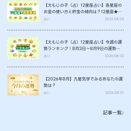
【えもじの子（占）12星座占い】各星座の
お金の使い方と貯金の傾向は？12星座★徹
底解説
占い
2026.08.03
【えもじの子（占）12星座占い】今週の運
勢ランキング！8月3日～8月9日の運勢
は？
占い
2026.08.02
【2026年8月】九星気学でみるあなたの運
勢は？
占い
2026.08.01
記事一覧