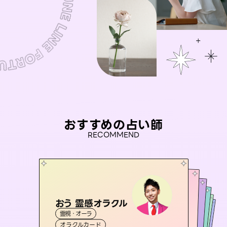
おすすめの占い師
RECOMMEND
おう 霊感オラクル
桃源珠羽
アイリス -iris-
（
とうげんみう
）
彗望
セラピスト理恵
霊視・オーラ
（
すいぼう
霊視・オーラ
）
タロット
未来視師＊花
西洋占星術
タロット
霊視・オーラ
霊視・オーラ
透視
オラクルカード
スピリチュアル・リーディング