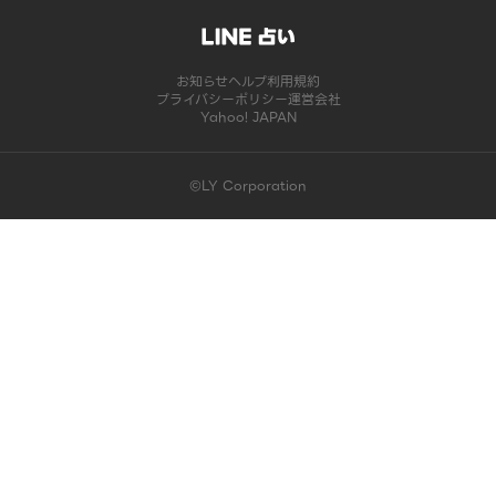
お知らせ
ヘルプ
利用規約
プライバシーポリシー
運営会社
Yahoo! JAPAN
©LY Corporation
このコンテンツは掲載が終了しました | LINE占い