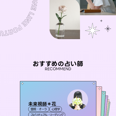
おすすめの占い師
RECOMMEND
未来視師＊花
桃源珠羽
彗望
（
とうげんみう
）
アイリス -iris-
（
すいぼう
おう 霊感オラクル
）
霊視・オーラ
心理学
霊視・オーラ
タロット
セラピスト理恵
霊視・オーラ
西洋占星術
透視
霊視・オーラ
タロット
スピリチュアル・リーディング
スピリチュアル・リーディング