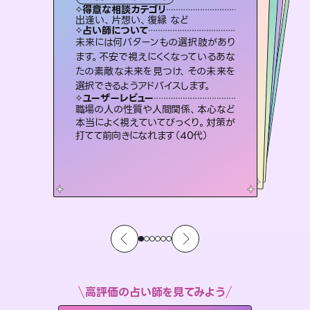
霊視・オーラ
スピリチュアル・リーディング
ルーン
オラクルカード
タロット
得意な相談カテゴリ
得意な相談カテゴリ
得意な相談カテゴリ
スピリチュアル・リーディング
得意な相談カテゴリ
得意な相談カテゴリ
出逢い、片想い、復縁 など
片想い、あの人の気持ち、復縁 など
片想い、あの人の気持ち、復縁 など
恋愛総合、片想い、二人の未来 など
得意な相談カテゴリ
恋愛総合、あの人の気持ち など
片想い、二人の未来、年の差 など
占い師について
占い師について
占い師について
占い師について
占い師について
占い師について
霊視×オラクルカードを使って「今」と
「未来」そして「気になるあの人の気持
ち」まで丁寧に読み解き、恋や人生のヒ
3,700年以上の歴史を持つ東洋最古の
占術「易占」で詳細まで占い、幸せへ向
かう道筋を示します。厳しい結果にも具
恋愛のお悩みの中でも特に「曖昧な関
係」の相談を得意としており、友達以上
恋人未満なお相手との今後や本音を丁
未来には何パターンもの選択肢があり
連絡再開、復縁、成就などの報告実績
多数。セラピストとして2万超の施術経
験があるからこそできる鑑定で、より良
ます。不安で視えにくくなっているあな
たの素敵な未来を見つけ、その未来を
ントを優しく引き出します。
復縁、恋愛、不倫の行方、同性愛や片思い、仕事関係や借金問題まで知りたいことや心の負担になっていることを紐解き、背中をそっと押して導きます。
体的な対策をお伝えします。
い未来をサポートします。
寧に読み解き恋愛成就へと導きます。
ユーザーレビュー
ユーザーレビュー
選択できるようアドバイスします。
ユーザーレビュー
ユーザーレビュー
不安な気持ちが嘘みたいに晴れまし
た…！よく視えていらっしゃるんだなと
ユーザーレビュー
安心感のあり、言い切ってくれる所や濁
さない鑑定のおかげで、毎回自分の気
とても心温まる鑑定でした。しかもこち
らは何も言っていないのに視えていらっ
複雑な背景もしっかり聞いて鑑定して
いただけました。気持ちが楽になりまし
ユーザーレビュー
鑑定していただいてアドバイス通りに行
動すると仲が復活してきました。ありが
感じました（40代 女性）
職場の人の性質や人間関係、本心など
持ちを整えられます（30代 男性）
しゃるんだなと驚きです（30代女性）
た（50代 女性）
本当によく視えていてびっくり。対策が
とうございました（40代 女性）
打てて前向きになれます（40代）
高評価の占い師を見てみよう