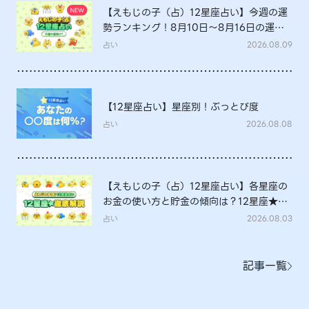
【えもじの子（占）12星座占い】今週の運
勢ランキング！8月10日～8月16日の運勢
は？
占い
2026.08.09
【12星座占い】星座別！ぶっとび度
占い
2026.08.08
【えもじの子（占）12星座占い】各星座の
お金の使い方と貯金の傾向は？12星座★徹
底解説
占い
2026.08.03
記事一覧