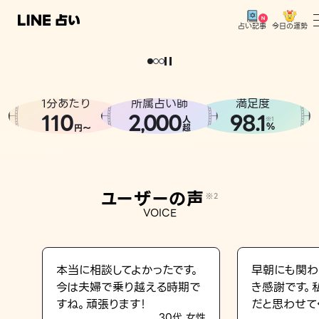
今日の運勢
占い記事
。
どうせなら
運
気
を
味
方
に
し
た
い
、
恋
も
仕
事
も
トップ
ユーザーの声
1分あたり
所属占い師
満足度
相談事例
110
2
000
98.1
,
人
※1
%
円〜
超
占いの流れ
おすすめの占い師
ユーザーの声
※2
よくある質問
VOICE
えもじの子（占）12星座占い
占い記事
本当に相談してよかったです。
早朝にも関わ
今は夫婦で乗り越える時期で
き感謝です。
お知らせ
すね。頑張ります！
だと思わせて
30代 女性