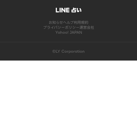
お知らせ
ヘルプ
利用規約
プライバシーポリシー
運営会社
Yahoo! JAPAN
©LY Corporation
このコンテンツは掲載が終了しました | LINE占い