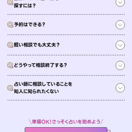
Q
探すには？
Q
予約はできる？
Q
軽い相談でも大丈夫？
Q
どうやって相談終了する？
占い師に相談していることを
Q
知人に知られたくない
準備OK！さっそく占いを始めよう