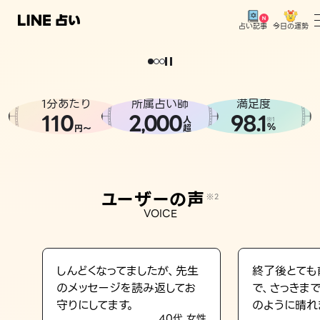
今日の運勢
占い記事
。
どうせなら
運
気
を
味
方
に
し
た
い
、
恋
も
仕
事
も
トップ
ユーザーの声
1分あたり
所属占い師
満足度
相談事例
110
2
000
98.1
,
人
※1
%
円〜
超
占いの流れ
おすすめの占い師
ユーザーの声
※2
よくある質問
VOICE
えもじの子（占）12星座占い
占い記事
しんどくなってましたが、先生
終了後とても
のメッセージを読み返してお
で、さっきま
お知らせ
守りにしてます。
のように晴れ
40代 女性