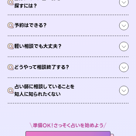
Q
探すには？
Q
予約はできる？
Q
軽い相談でも大丈夫？
Q
どうやって相談終了する？
占い師に相談していることを
Q
知人に知られたくない
準備OK！さっそく占いを始めよう