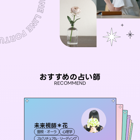
おすすめの占い師
RECOMMEND
未来視師＊花
桃源珠羽
彗望
（
とうげんみう
）
アイリス -iris-
（
すいぼう
おう 霊感オラクル
）
霊視・オーラ
心理学
霊視・オーラ
タロット
セラピスト理恵
霊視・オーラ
西洋占星術
透視
霊視・オーラ
タロット
スピリチュアル・リーディング
スピリチュアル・リーディング