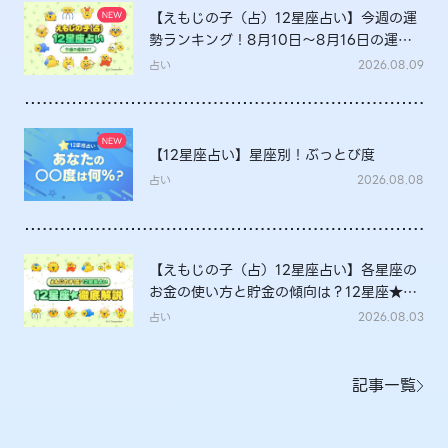
【えもじの子（占）12星座占い】今週の運
勢ランキング！8月10日～8月16日の運勢
は？
占い
2026.08.09
【12星座占い】星座別！ぶっとび度
占い
2026.08.08
【えもじの子（占）12星座占い】各星座の
お金の使い方と貯金の傾向は？12星座★徹
底解説
占い
2026.08.03
記事一覧