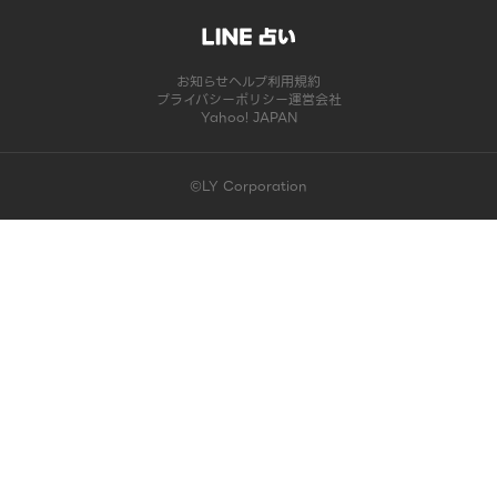
お知らせ
ヘルプ
利用規約
プライバシーポリシー
運営会社
Yahoo! JAPAN
©LY Corporation
このコンテンツは掲載が終了しました | LINE占い