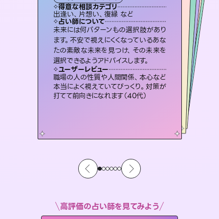
霊視・オーラ
スピリチュアル・リーディング
ルーン
オラクルカード
タロット
得意な相談カテゴリ
得意な相談カテゴリ
得意な相談カテゴリ
スピリチュアル・リーディング
得意な相談カテゴリ
得意な相談カテゴリ
出逢い、片想い、復縁 など
片想い、あの人の気持ち、復縁 など
片想い、あの人の気持ち、復縁 など
恋愛総合、片想い、二人の未来 など
得意な相談カテゴリ
恋愛総合、あの人の気持ち など
片想い、二人の未来、年の差 など
占い師について
占い師について
占い師について
占い師について
占い師について
占い師について
霊視×オラクルカードを使って「今」と
「未来」そして「気になるあの人の気持
ち」まで丁寧に読み解き、恋や人生のヒ
3,700年以上の歴史を持つ東洋最古の
占術「易占」で詳細まで占い、幸せへ向
かう道筋を示します。厳しい結果にも具
恋愛のお悩みの中でも特に「曖昧な関
係」の相談を得意としており、友達以上
恋人未満なお相手との今後や本音を丁
未来には何パターンもの選択肢があり
連絡再開、復縁、成就などの報告実績
多数。セラピストとして2万超の施術経
験があるからこそできる鑑定で、より良
ます。不安で視えにくくなっているあな
たの素敵な未来を見つけ、その未来を
ントを優しく引き出します。
復縁、恋愛、不倫の行方、同性愛や片思い、仕事関係や借金問題まで知りたいことや心の負担になっていることを紐解き、背中をそっと押して導きます。
体的な対策をお伝えします。
い未来をサポートします。
寧に読み解き恋愛成就へと導きます。
ユーザーレビュー
ユーザーレビュー
選択できるようアドバイスします。
ユーザーレビュー
ユーザーレビュー
不安な気持ちが嘘みたいに晴れまし
た…！よく視えていらっしゃるんだなと
ユーザーレビュー
安心感のあり、言い切ってくれる所や濁
さない鑑定のおかげで、毎回自分の気
とても心温まる鑑定でした。しかもこち
らは何も言っていないのに視えていらっ
複雑な背景もしっかり聞いて鑑定して
いただけました。気持ちが楽になりまし
ユーザーレビュー
鑑定していただいてアドバイス通りに行
動すると仲が復活してきました。ありが
感じました（40代 女性）
職場の人の性質や人間関係、本心など
持ちを整えられます（30代 男性）
しゃるんだなと驚きです（30代女性）
た（50代 女性）
本当によく視えていてびっくり。対策が
とうございました（40代 女性）
打てて前向きになれます（40代）
高評価の占い師を見てみよう