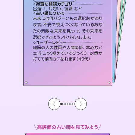
タロット
霊視・オーラ
オラクルカード
スピリチュアル・リーディング
スピリチュアル・リーディング
透視
得意な相談カテゴリ
得意な相談カテゴリ
得意な相談カテゴリ
スピリチュアル・リーディング
得意な相談カテゴリ
得意な相談カテゴリ
出逢い、片想い、復縁 など
恋愛総合、片想い、二人の未来 など
恋愛総合、あの人の気持ち など
片想い、二人の未来、年の差 など
得意な相談カテゴリ
片想い、あの人の気持ち、復縁 など
片想い、あの人の気持ち、復縁 など
占い師について
占い師について
占い師について
占い師について
占い師について
占い師について
恋愛のお悩みの中でも特に「曖昧な関
係」の相談を得意としており、友達以上
恋人未満なお相手との今後や本音を丁
霊視×オラクルカードを使って「今」と
「未来」そして「気になるあの人の気持
ち」まで丁寧に読み解き、恋や人生のヒ
復縁、恋愛、不倫の行方、同性愛や片
思い、仕事関係や借金問題まで知りた
いことや心の負担になっていることを
未来には何パターンもの選択肢があり
3,700年以上の歴史を持つ東洋最古の
占術「易占」で詳細まで占い、幸せへ向
かう道筋を示します。厳しい結果にも具
ます。不安で視えにくくなっているあな
たの素敵な未来を見つけ、その未来を
寧に読み解き恋愛成就へと導きます。
連絡再開、復縁、成就などの報告実績多数。セラピストとして2万超の施術経験があるからこそできる鑑定で、より良い未来をサポートします。
ントを優しく引き出します。
体的な対策をお伝えします。
紐解き、背中をそっと押して導きます。
ユーザーレビュー
ユーザーレビュー
選択できるようアドバイスします。
ユーザーレビュー
ユーザーレビュー
鑑定していただいてアドバイス通りに行
動すると仲が復活してきました。ありが
ユーザーレビュー
とても心温まる鑑定でした。しかもこち
らは何も言っていないのに視えていらっ
複雑な背景もしっかり聞いて鑑定して
いただけました。気持ちが楽になりまし
不安な気持ちが嘘みたいに晴れまし
た…！よく視えていらっしゃるんだなと
ユーザーレビュー
安心感のあり、言い切ってくれる所や濁
さない鑑定のおかげで、毎回自分の気
とうございました（40代 女性）
職場の人の性質や人間関係、本心など
しゃるんだなと驚きです（30代女性）
た（50代 女性）
感じました（40代 女性）
本当によく視えていてびっくり。対策が
持ちを整えられます（30代 男性）
打てて前向きになれます（40代）
高評価の占い師を見てみよう