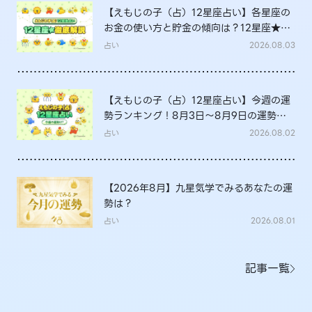
【えもじの子（占）12星座占い】各星座の
お金の使い方と貯金の傾向は？12星座★徹
底解説
占い
2026.08.03
【えもじの子（占）12星座占い】今週の運
勢ランキング！8月3日～8月9日の運勢
は？
占い
2026.08.02
【2026年8月】九星気学でみるあなたの運
勢は？
占い
2026.08.01
記事一覧