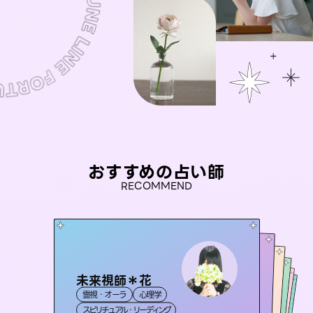
おすすめの占い師
RECOMMEND
未来視師＊花
アイリス -iris-
おう 霊感オラクル
セラピスト理恵
桃源珠羽
霊視・オーラ
心理学
西洋占星術
タロット
彗望
霊視・オーラ
（
とうげんみう
霊視・オーラ
（
すいぼう
霊視・オーラ
）
タロット
スピリチュアル・リーディング
）
ルーン