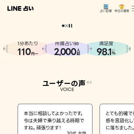
今日の運勢
占い記事
。
どうせなら
運
気
を
味
方
に
し
た
い
、
恋
も
仕
事
も
トップ
ユーザーの声
1分あたり
所属占い師
満足度
相談事例
110
2
000
98.1
,
人
※1
%
円〜
超
占いの流れ
おすすめの占い師
ユーザーの声
※2
よくある質問
VOICE
えもじの子（占）12星座占い
占い記事
本当に相談してよかったです。
とても的確で
今は夫婦で乗り越える時期で
感を言語化し
お知らせ
すね。頑張ります！
に落ちました
30代 女性