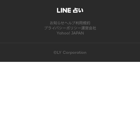
お知らせ
ヘルプ
利用規約
プライバシーポリシー
運営会社
Yahoo! JAPAN
©LY Corporation
このコンテンツは掲載が終了しました | LINE占い