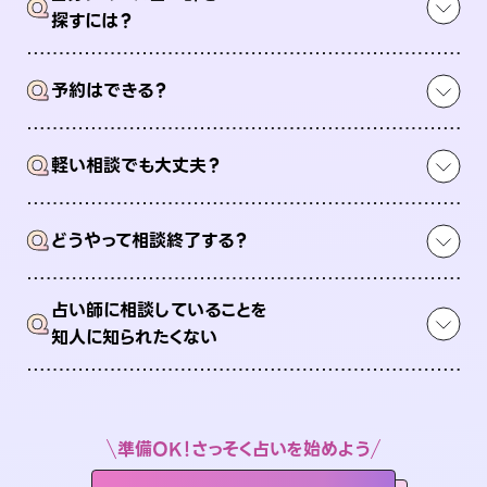
Q
探すには？
Q
予約はできる？
Q
軽い相談でも大丈夫？
Q
どうやって相談終了する？
占い師に相談していることを
Q
知人に知られたくない
準備OK！さっそく占いを始めよう