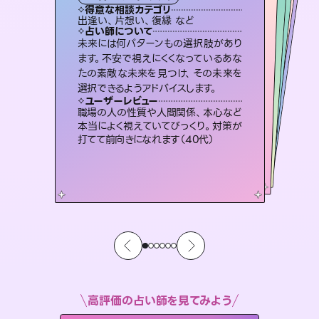
タロット
西洋占星術
スピリチュアル・リーディング
スピリチュアル・リーディング
スピリチュアル・リーディング
タロット
得意な相談カテゴリ
得意な相談カテゴリ
得意な相談カテゴリ
ルーン
得意な相談カテゴリ
得意な相談カテゴリ
出逢い、片想い、復縁 など
恋愛総合、あの人の気持ち など
片想い、あの人の気持ち、復縁 など
片想い、二人の未来、年の差 など
得意な相談カテゴリ
片想い、あの人の気持ち、復縁 など
恋愛総合、片想い、二人の未来 など
占い師について
占い師について
占い師について
占い師について
占い師について
占い師について
恋愛のお悩みの中でも特に「曖昧な関
係」の相談を得意としており、友達以上
恋人未満なお相手との今後や本音を丁
3,700年以上の歴史を持つ東洋最古の
占術「易占」で詳細まで占い、幸せへ向
かう道筋を示します。厳しい結果にも具
霊視×オラクルカードを使って「今」と
「未来」そして「気になるあの人の気持
ち」まで丁寧に読み解き、恋や人生のヒ
未来には何パターンもの選択肢があり
復縁、恋愛、不倫の行方、同性愛や片
思い、仕事関係や借金問題まで知りた
いことや心の負担になっていることを
ます。不安で視えにくくなっているあな
たの素敵な未来を見つけ、その未来を
寧に読み解き恋愛成就へと導きます。
連絡再開、復縁、成就などの報告実績多数。セラピストとして2万超の施術経験があるからこそできる鑑定で、より良い未来をサポートします。
体的な対策をお伝えします。
紐解き、背中をそっと押して導きます。
ントを優しく引き出します。
ユーザーレビュー
ユーザーレビュー
選択できるようアドバイスします。
ユーザーレビュー
ユーザーレビュー
鑑定していただいてアドバイス通りに行
動すると仲が復活してきました。ありが
ユーザーレビュー
とても心温まる鑑定でした。しかもこち
らは何も言っていないのに視えていらっ
安心感のあり、言い切ってくれる所や濁
さない鑑定のおかげで、毎回自分の気
複雑な背景もしっかり聞いて鑑定して
いただけました。気持ちが楽になりまし
ユーザーレビュー
不安な気持ちが嘘みたいに晴れまし
た…！よく視えていらっしゃるんだなと
とうございました（40代 女性）
職場の人の性質や人間関係、本心など
しゃるんだなと驚きです（30代女性）
持ちを整えられます（30代 男性）
た（50代 女性）
本当によく視えていてびっくり。対策が
感じました（40代 女性）
打てて前向きになれます（40代）
高評価の占い師を見てみよう