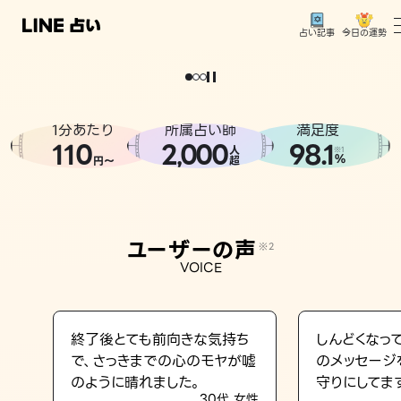
今日の運勢
占い記事
。
どうせなら
運
気
を
味
方
に
し
た
い
、
恋
も
仕
事
も
トップ
ユーザーの声
1分あたり
所属占い師
満足度
相談事例
110
2
000
98.1
,
人
※1
%
円〜
超
占いの流れ
おすすめの占い師
ユーザーの声
※2
よくある質問
VOICE
えもじの子（占）12星座占い
占い記事
終了後とても前向きな気持ち
しんどくなっ
で、さっきまでの心のモヤが嘘
のメッセージ
お知らせ
のように晴れました。
守りにしてま
30代 女性