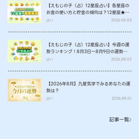
【えもじの子（占）12星座占い】各星座の
お金の使い方と貯金の傾向は？12星座★徹
底解説
占い
2026.08.03
【えもじの子（占）12星座占い】今週の運
勢ランキング！8月3日～8月9日の運勢
は？
占い
2026.08.02
【2026年8月】九星気学でみるあなたの運
勢は？
占い
2026.08.01
記事一覧