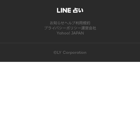
お知らせ
ヘルプ
利用規約
プライバシーポリシー
運営会社
Yahoo! JAPAN
©LY Corporation
このコンテンツは掲載が終了しました | LINE占い