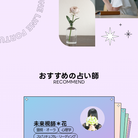
おすすめの占い師
RECOMMEND
未来視師＊花
おう 霊感オラクル
彗望
セラピスト理恵
（
すいぼう
桃源珠羽
）
霊視・オーラ
心理学
霊視・オーラ
アイリス -iris-
霊視・オーラ
（
とうげんみう
霊視・オーラ
透視
霊視・オーラ
）
タロット
スピリチュアル・リーディング
オラクルカード