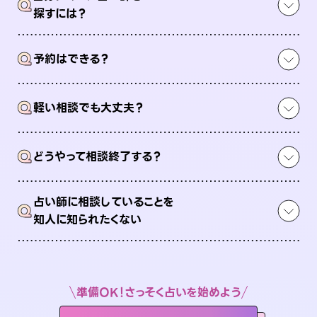
Q
探すには？
Q
予約はできる？
Q
軽い相談でも大丈夫？
Q
どうやって相談終了する？
占い師に相談していることを
Q
知人に知られたくない
準備OK！さっそく占いを始めよう