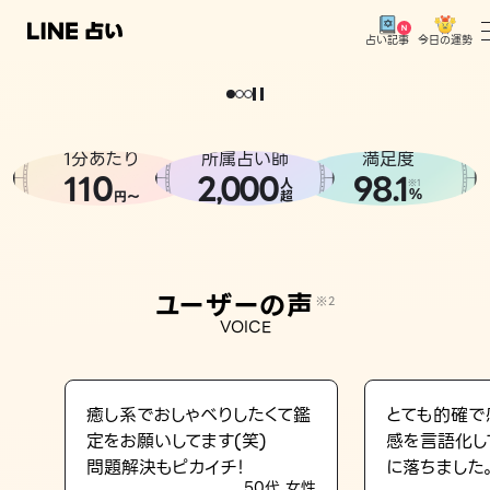
今日の運勢
占い記事
。
どうせなら
運
気
を
味
方
に
し
た
い
、
恋
も
仕
事
も
トップ
ユーザーの声
1分あたり
所属占い師
満足度
相談事例
110
2
000
98.1
,
人
※1
%
円〜
超
占いの流れ
おすすめの占い師
ユーザーの声
※2
よくある質問
VOICE
えもじの子（占）12星座占い
占い記事
癒し系でおしゃべりしたくて鑑
とても的確で
定をお願いしてます(笑)
感を言語化し
お知らせ
問題解決もピカイチ！
に落ちました
50代 女性