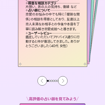
霊視・オーラ
スピリチュアル・リーディング
オラクルカード
ルーン
透視
得意な相談カテゴリ
得意な相談カテゴリ
得意な相談カテゴリ
スピリチュアル・リーディング
得意な相談カテゴリ
得意な相談カテゴリ
片想い、あの人の気持ち、復縁 など
出逢い、片想い、復縁 など
片想い、二人の未来、年の差 など
恋愛総合、あの人の気持ち など
得意な相談カテゴリ
恋愛総合、片想い、二人の未来 など
片想い、あの人の気持ち、復縁 など
占い師について
占い師について
占い師について
占い師について
占い師について
占い師について
復縁、恋愛、不倫の行方、同性愛や片
思い、仕事関係や借金問題まで知りた
いことや心の負担になっていることを
連絡再開、復縁、成就などの報告実績
多数。セラピストとして2万超の施術経
験があるからこそできる鑑定で、より良
未来には何パターンもの選択肢があり
ます。不安で視えにくくなっているあな
たの素敵な未来を見つけ、その未来を
恋愛のお悩みの中でも特に「曖昧な関
3,700年以上の歴史を持つ東洋最古の
占術「易占」で詳細まで占い、幸せへ向
かう道筋を示します。厳しい結果にも具
係」の相談を得意としており、友達以上
恋人未満なお相手との今後や本音を丁
紐解き、背中をそっと押して導きます。
霊視×オラクルカードを使って「今」と「未来」そして「気になるあの人の気持ち」まで丁寧に読み解き、恋や人生のヒントを優しく引き出します。
い未来をサポートします。
体的な対策をお伝えします。
選択できるようアドバイスします。
ユーザーレビュー
ユーザーレビュー
寧に読み解き恋愛成就へと導きます。
ユーザーレビュー
ユーザーレビュー
安心感のあり、言い切ってくれる所や濁
さない鑑定のおかげで、毎回自分の気
ユーザーレビュー
不安な気持ちが嘘みたいに晴れまし
た…！よく視えていらっしゃるんだなと
複雑な背景もしっかり聞いて鑑定して
いただけました。気持ちが楽になりまし
とても心温まる鑑定でした。しかもこち
らは何も言っていないのに視えていらっ
ユーザーレビュー
職場の人の性質や人間関係、本心など
本当によく視えていてびっくり。対策が
持ちを整えられます（30代 男性）
鑑定していただいてアドバイス通りに行
感じました（40代 女性）
た（50代 女性）
しゃるんだなと驚きです（30代女性）
動すると仲が復活してきました。ありが
打てて前向きになれます（40代）
とうございました（40代 女性）
高評価の占い師を見てみよう