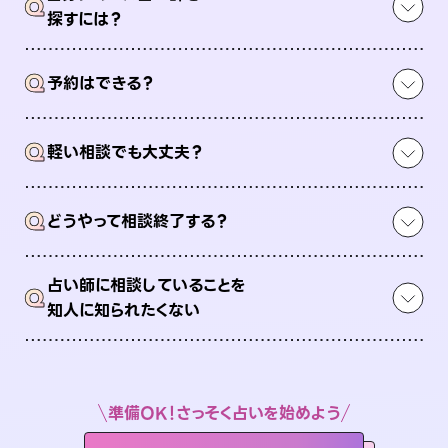
Q
探すには？
Q
予約はできる？
Q
軽い相談でも大丈夫？
Q
どうやって相談終了する？
占い師に相談していることを
Q
知人に知られたくない
準備OK！さっそく占いを始めよう