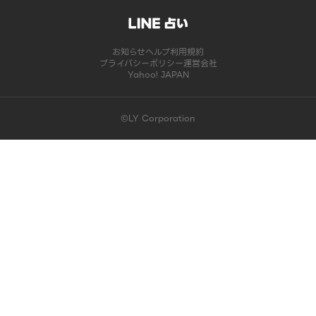
お知らせ
ヘルプ
利用規約
プライバシーポリシー
運営会社
Yahoo! JAPAN
©LY Corporation
このコンテンツは掲載が終了しました | LINE占い