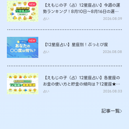
【えもじの子（占）12星座占い】今週の運
勢ランキング！8月10日～8月16日の運勢
は？
占い
2026.08.09
【12星座占い】星座別！ぶっとび度
占い
2026.08.08
【えもじの子（占）12星座占い】各星座の
お金の使い方と貯金の傾向は？12星座★徹
底解説
占い
2026.08.03
記事一覧