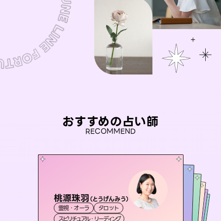
おすすめの占い師
RECOMMEND
桃源珠羽
未来視師＊花
（
とうげんみう
）
セラピスト理恵
おう 霊感オラクル
アイリス -iris-
霊視・オーラ
タロット
霊視・オーラ
心理学
彗望
霊視・オーラ
霊視・オーラ
タロット
（
すいぼう
西洋占星術
スピリチュアル・リーディング
）
スピリチュアル・リーディング
タロット