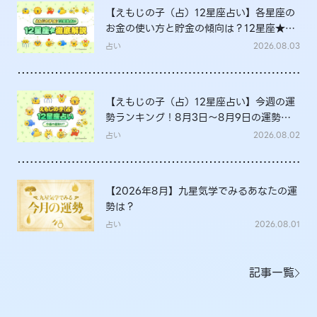
【えもじの子（占）12星座占い】各星座の
お金の使い方と貯金の傾向は？12星座★徹
底解説
占い
2026.08.03
【えもじの子（占）12星座占い】今週の運
勢ランキング！8月3日～8月9日の運勢
は？
占い
2026.08.02
【2026年8月】九星気学でみるあなたの運
勢は？
占い
2026.08.01
記事一覧