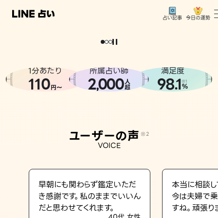
今日の運勢
占い記事
。
どうせなら
運
気
を
味
方
に
し
た
い
、
恋
も
仕
事
も
トップ
ユーザーの声
1分あたり
所属占い師
満足度
相談事例
110
2
000
98.1
,
人
※1
%
円〜
超
占いの流れ
おすすめの占い師
ユーザーの声
※2
よくある質問
VOICE
えもじの子（占）12星座占い
占い記事
早朝にも関わらず鑑定いただ
本当に相談し
き感謝です。私のままでいいん
今は夫婦で乗
お知らせ
だと思わせてくれます。
すね。頑張り
40代 女性