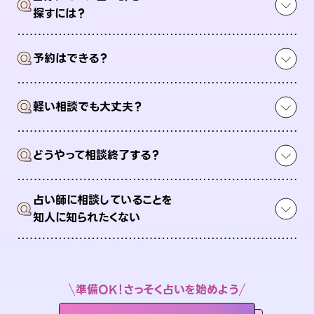
Q
探すには？
Q
予約はできる？
Q
軽い相談でも大丈夫？
Q
どうやって相談終了する？
占い師に相談していることを
Q
知人に知られたくない
準備OK！さっそく占いを始めよう