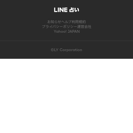
お知らせ
ヘルプ
利用規約
プライバシーポリシー
運営会社
Yahoo! JAPAN
©LY Corporation
このコンテンツは掲載が終了しました | LINE占い