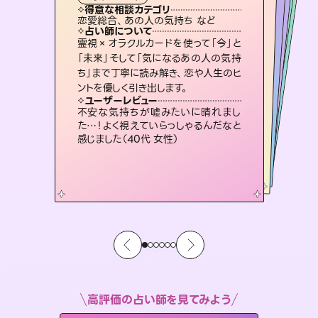
霊視・オーラ
ルーン
スピリチュアル・リーディング
スピリチュアル・リーディング
タロット
得意な相談カテゴリ
得意な相談カテゴリ
得意な相談カテゴリ
スピリチュアル・リーディング
得意な相談カテゴリ
得意な相談カテゴリ
恋愛総合、あの人の気持ち など
片想い、あの人の気持ち、復縁 など
恋愛総合、片想い、二人の未来 など
出逢い、片想い、復縁 など
得意な相談カテゴリ
片想い、あの人の気持ち、復縁 など
片想い、二人の未来、年の差 など
占い師について
占い師について
占い師について
占い師について
占い師について
占い師について
3,700年以上の歴史を持つ東洋最古の
占術「易占」で詳細まで占い、幸せへ向
かう道筋を示します。厳しい結果にも具
復縁、恋愛、不倫の行方、同性愛や片
思い、仕事関係や借金問題まで知りた
いことや心の負担になっていることを
恋愛のお悩みの中でも特に「曖昧な関
係」の相談を得意としており、友達以上
恋人未満なお相手との今後や本音を丁
霊視×オラクルカードを使って「今」と
連絡再開、復縁、成就などの報告実績
多数。セラピストとして2万超の施術経
験があるからこそできる鑑定で、より良
「未来」そして「気になるあの人の気持
ち」まで丁寧に読み解き、恋や人生のヒ
体的な対策をお伝えします。
未来には何パターンもの選択肢があります。不安で視えにくくなっているあなたの素敵な未来を見つけ、その未来を選択できるようアドバイスします。
紐解き、背中をそっと押して導きます。
い未来をサポートします。
寧に読み解き恋愛成就へと導きます。
ユーザーレビュー
ユーザーレビュー
ントを優しく引き出します。
ユーザーレビュー
ユーザーレビュー
複雑な背景もしっかり聞いて鑑定して
いただけました。気持ちが楽になりまし
ユーザーレビュー
職場の人の性質や人間関係、本心など
本当によく視えていてびっくり。対策が
とても心温まる鑑定でした。しかもこち
らは何も言っていないのに視えていらっ
安心感のあり、言い切ってくれる所や濁
さない鑑定のおかげで、毎回自分の気
ユーザーレビュー
鑑定していただいてアドバイス通りに行
動すると仲が復活してきました。ありが
た（50代 女性）
不安な気持ちが嘘みたいに晴れまし
打てて前向きになれます（40代）
しゃるんだなと驚きです（30代女性）
持ちを整えられます（30代 男性）
た…！よく視えていらっしゃるんだなと
とうございました（40代 女性）
感じました（40代 女性）
高評価の占い師を見てみよう