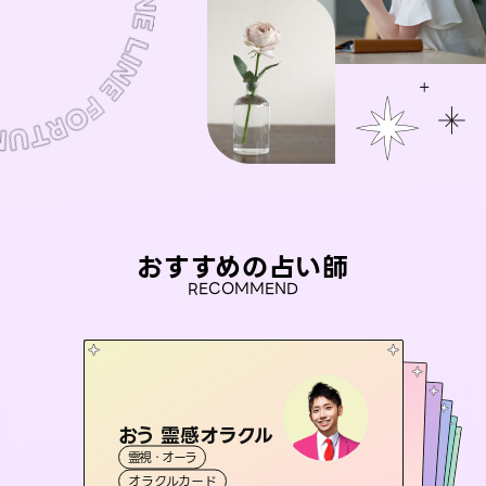
おすすめの占い師
RECOMMEND
おう 霊感オラクル
桃源珠羽
アイリス -iris-
（
とうげんみう
）
未来視師＊花
彗望
霊視・オーラ
霊視・オーラ
タロット
（
セラピスト理恵
すいぼう
西洋占星術
）
タロット
霊視・オーラ
霊視・オーラ
心理学
オラクルカード
スピリチュアル・リーディング
透視