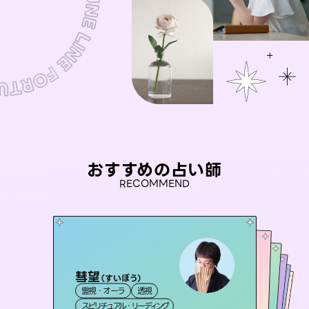
おすすめの占い師
RECOMMEND
彗望
桃源珠羽
（
すいぼう
）
セラピスト理恵
（
とうげんみう
）
アイリス -iris-
未来視師＊花
霊視・オーラ
透視
霊視・オーラ
タロット
おう 霊感オラクル
霊視・オーラ
西洋占星術
タロット
霊視・オーラ
タロット
スピリチュアル・リーディング
スピリチュアル・リーディング
心理学