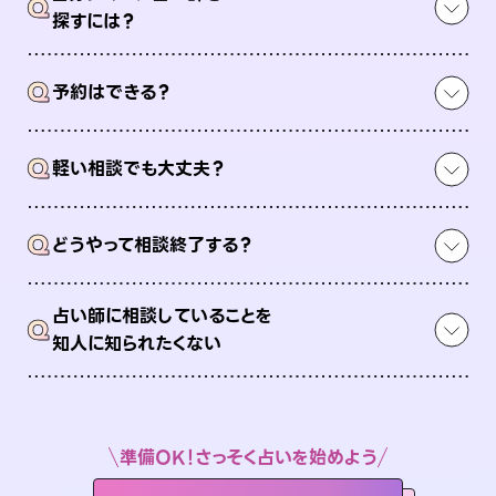
Q
探すには？
Q
予約はできる？
Q
軽い相談でも大丈夫？
Q
どうやって相談終了する？
占い師に相談していることを
Q
知人に知られたくない
準備OK！さっそく占いを始めよう