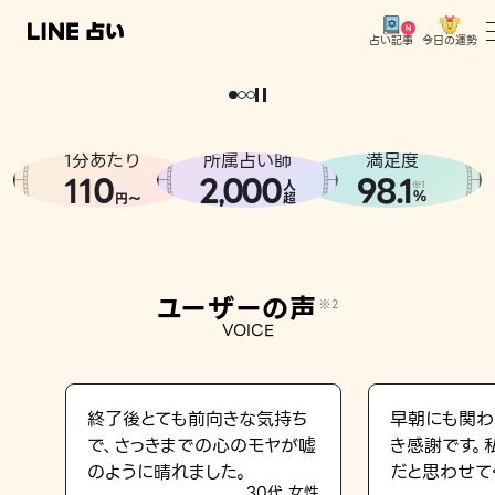
今日の運勢
占い記事
。
どうせなら
運
気
を
味
方
に
し
た
い
、
恋
も
仕
事
も
トップ
ユーザーの声
1分あたり
所属占い師
満足度
相談事例
110
2
000
98.1
,
人
※1
%
円〜
超
占いの流れ
おすすめの占い師
ユーザーの声
※2
よくある質問
VOICE
えもじの子（占）12星座占い
占い記事
終了後とても前向きな気持ち
早朝にも関わ
で、さっきまでの心のモヤが嘘
き感謝です。
お知らせ
のように晴れました。
だと思わせて
30代 女性