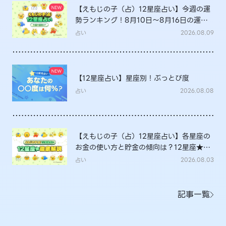
【えもじの子（占）12星座占い】今週の運
勢ランキング！8月10日～8月16日の運勢
は？
占い
2026.08.09
【12星座占い】星座別！ぶっとび度
占い
2026.08.08
【えもじの子（占）12星座占い】各星座の
お金の使い方と貯金の傾向は？12星座★徹
底解説
占い
2026.08.03
記事一覧