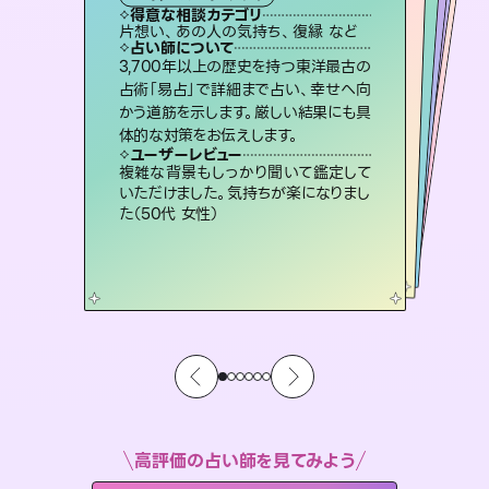
霊視・オーラ
スピリチュアル・リーディング
ルーン
スピリチュアル・リーディング
得意な相談カテゴリ
得意な相談カテゴリ
得意な相談カテゴリ
オラクルカード
得意な相談カテゴリ
得意な相談カテゴリ
片想い、あの人の気持ち、復縁 など
片想い、あの人の気持ち、復縁 など
片想い、二人の未来、年の差 など
恋愛総合、片想い、二人の未来 など
得意な相談カテゴリ
出逢い、片想い、復縁 など
恋愛総合、あの人の気持ち など
占い師について
占い師について
占い師について
占い師について
占い師について
占い師について
未来には何パターンもの選択肢があり
ます。不安で視えにくくなっているあな
たの素敵な未来を見つけ、その未来を
連絡再開、復縁、成就などの報告実績
多数。セラピストとして2万超の施術経
験があるからこそできる鑑定で、より良
恋愛のお悩みの中でも特に「曖昧な関
係」の相談を得意としており、友達以上
恋人未満なお相手との今後や本音を丁
3,700年以上の歴史を持つ東洋最古の
霊視×オラクルカードを使って「今」と
「未来」そして「気になるあの人の気持
ち」まで丁寧に読み解き、恋や人生のヒ
占術「易占」で詳細まで占い、幸せへ向
かう道筋を示します。厳しい結果にも具
選択できるようアドバイスします。
復縁、恋愛、不倫の行方、同性愛や片思い、仕事関係や借金問題まで知りたいことや心の負担になっていることを紐解き、背中をそっと押して導きます。
い未来をサポートします。
ントを優しく引き出します。
寧に読み解き恋愛成就へと導きます。
ユーザーレビュー
ユーザーレビュー
体的な対策をお伝えします。
ユーザーレビュー
ユーザーレビュー
職場の人の性質や人間関係、本心など
本当によく視えていてびっくり。対策が
ユーザーレビュー
安心感のあり、言い切ってくれる所や濁
さない鑑定のおかげで、毎回自分の気
不安な気持ちが嘘みたいに晴れまし
た…！よく視えていらっしゃるんだなと
とても心温まる鑑定でした。しかもこち
らは何も言っていないのに視えていらっ
ユーザーレビュー
鑑定していただいてアドバイス通りに行
動すると仲が復活してきました。ありが
打てて前向きになれます（40代）
複雑な背景もしっかり聞いて鑑定して
持ちを整えられます（30代 男性）
感じました（40代 女性）
しゃるんだなと驚きです（30代女性）
いただけました。気持ちが楽になりまし
とうございました（40代 女性）
た（50代 女性）
高評価の占い師を見てみよう