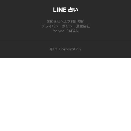
お知らせ
ヘルプ
利用規約
プライバシーポリシー
運営会社
Yahoo! JAPAN
©LY Corporation
このコンテンツは掲載が終了しました | LINE占い