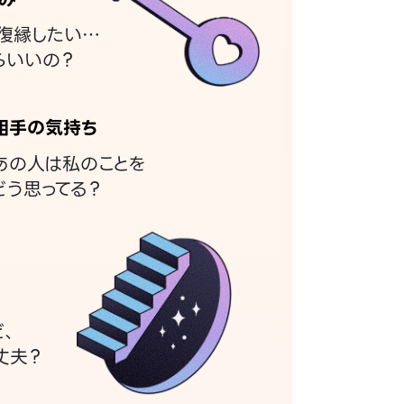
復縁したい…
らいいの？
相手の気持ち
あの人は私のことを
どう思ってる？
ど、
丈夫？