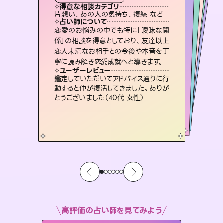
西洋占星術
スピリチュアル・リーディング
オラクルカード
スピリチュアル・リーディング
タロット
得意な相談カテゴリ
得意な相談カテゴリ
得意な相談カテゴリ
ルーン
得意な相談カテゴリ
得意な相談カテゴリ
片想い、あの人の気持ち、復縁 など
出逢い、片想い、復縁 など
片想い、二人の未来、年の差 など
恋愛総合、あの人の気持ち など
得意な相談カテゴリ
片想い、あの人の気持ち、復縁 など
恋愛総合、片想い、二人の未来 など
占い師について
占い師について
占い師について
占い師について
占い師について
占い師について
3,700年以上の歴史を持つ東洋最古の
占術「易占」で詳細まで占い、幸せへ向
かう道筋を示します。厳しい結果にも具
連絡再開、復縁、成就などの報告実績
多数。セラピストとして2万超の施術経
験があるからこそできる鑑定で、より良
未来には何パターンもの選択肢があり
ます。不安で視えにくくなっているあな
たの素敵な未来を見つけ、その未来を
恋愛のお悩みの中でも特に「曖昧な関
復縁、恋愛、不倫の行方、同性愛や片
思い、仕事関係や借金問題まで知りた
いことや心の負担になっていることを
係」の相談を得意としており、友達以上
恋人未満なお相手との今後や本音を丁
体的な対策をお伝えします。
霊視×オラクルカードを使って「今」と「未来」そして「気になるあの人の気持ち」まで丁寧に読み解き、恋や人生のヒントを優しく引き出します。
い未来をサポートします。
紐解き、背中をそっと押して導きます。
選択できるようアドバイスします。
ユーザーレビュー
ユーザーレビュー
寧に読み解き恋愛成就へと導きます。
ユーザーレビュー
ユーザーレビュー
複雑な背景もしっかり聞いて鑑定して
いただけました。気持ちが楽になりまし
ユーザーレビュー
不安な気持ちが嘘みたいに晴れまし
た…！よく視えていらっしゃるんだなと
安心感のあり、言い切ってくれる所や濁
さない鑑定のおかげで、毎回自分の気
とても心温まる鑑定でした。しかもこち
らは何も言っていないのに視えていらっ
ユーザーレビュー
職場の人の性質や人間関係、本心など
本当によく視えていてびっくり。対策が
た（50代 女性）
鑑定していただいてアドバイス通りに行
感じました（40代 女性）
持ちを整えられます（30代 男性）
しゃるんだなと驚きです（30代女性）
動すると仲が復活してきました。ありが
打てて前向きになれます（40代）
とうございました（40代 女性）
高評価の占い師を見てみよう