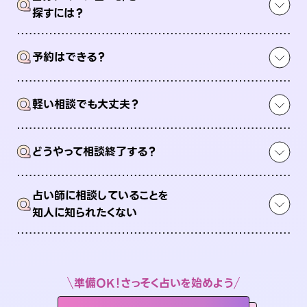
Q
探すには？
Q
予約はできる？
Q
軽い相談でも大丈夫？
Q
どうやって相談終了する？
占い師に相談していることを
Q
知人に知られたくない
準備OK！さっそく占いを始めよう