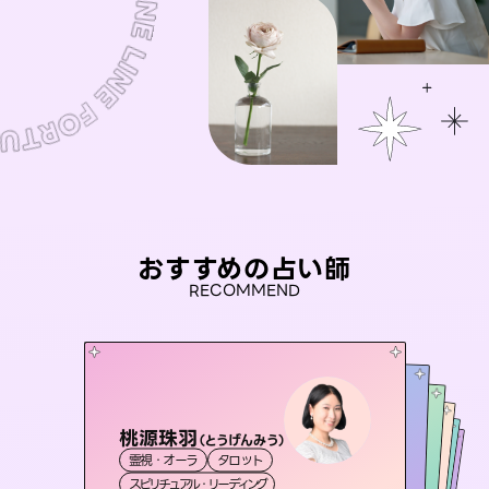
おすすめの占い師
RECOMMEND
桃源珠羽
未来視師＊花
（
とうげんみう
）
セラピスト理恵
おう 霊感オラクル
彗望
霊視・オーラ
タロット
霊視・オーラ
心理学
（
アイリス -iris-
すいぼう
霊視・オーラ
）
霊視・オーラ
タロット
霊視・オーラ
スピリチュアル・リーディング
スピリチュアル・リーディング
透視