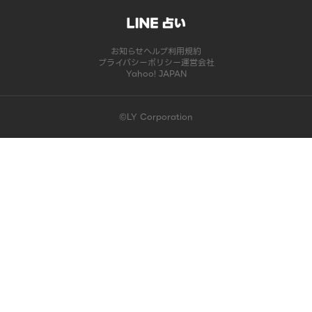
お知らせ
ヘルプ
利用規約
プライバシーポリシー
運営会社
Yahoo! JAPAN
©LY Corporation
このコンテンツは掲載が終了しました | LINE占い