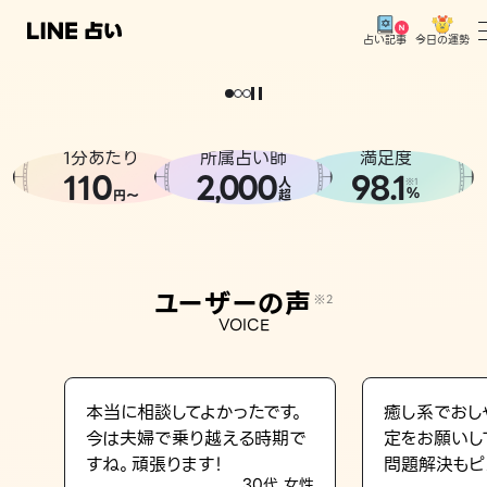
今日の運勢
占い記事
。
どうせなら
運
気
を
味
方
に
し
た
い
、
恋
も
仕
事
も
トップ
ユーザーの声
1分あたり
所属占い師
満足度
相談事例
110
2
000
98.1
,
人
※1
%
円〜
超
占いの流れ
おすすめの占い師
ユーザーの声
※2
よくある質問
VOICE
えもじの子（占）12星座占い
占い記事
本当に相談してよかったです。
癒し系でおし
今は夫婦で乗り越える時期で
定をお願いし
お知らせ
すね。頑張ります！
問題解決もピ
30代 女性