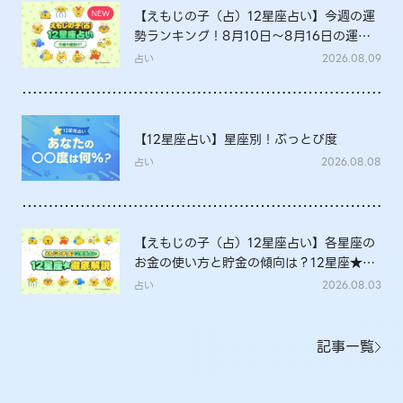
【えもじの子（占）12星座占い】今週の運
勢ランキング！8月10日～8月16日の運勢
は？
占い
2026.08.09
【12星座占い】星座別！ぶっとび度
占い
2026.08.08
【えもじの子（占）12星座占い】各星座の
お金の使い方と貯金の傾向は？12星座★徹
底解説
占い
2026.08.03
記事一覧