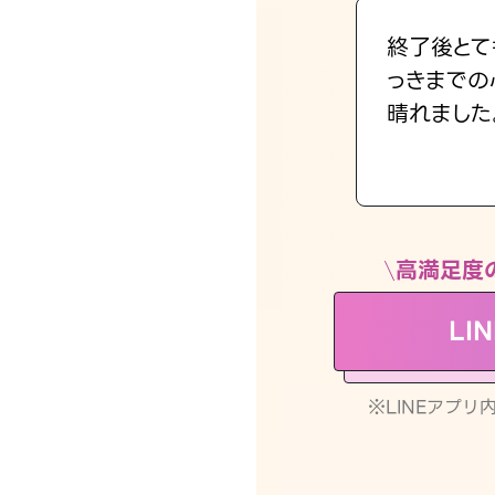
終了後とて
っきまでの
晴れました
高満足度
LI
※LINEアプ