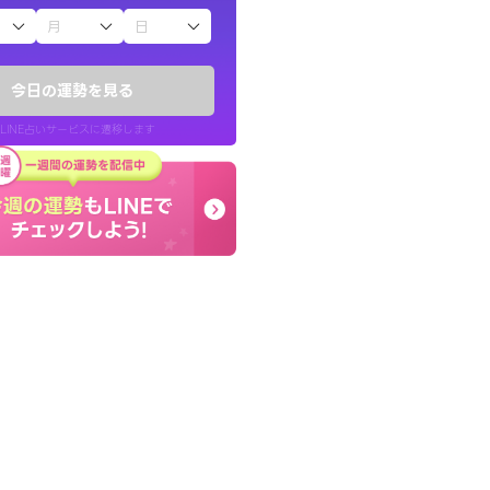
子（占）12星座占い
ていた違和感を
早朝にも関わらず鑑定
ので腑に落ちまし
謝です。私のままでいい
今日の運勢を見る
せてくれます。
LINE占いサービスに遷移します
30代 女性
LINE占いを開く
リ内のサービスページへ遷移します