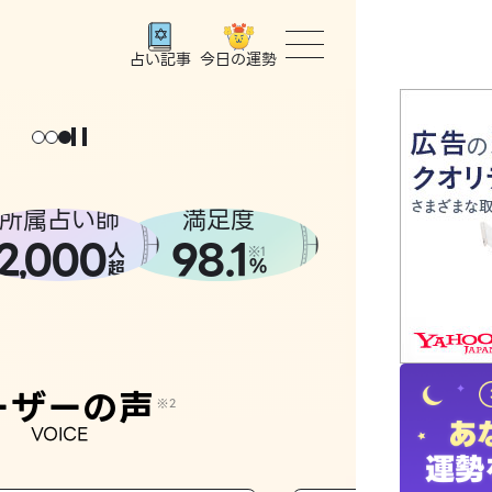
今日の運勢
占い記事
トップ
ユーザー
所属占い師
満足度
2
000
98.1
,
人
相談事例
※1
%
超
占いの流
おすすめ
ーザーの声
※2
VOICE
よくある