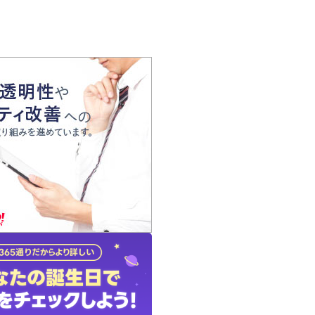
の声
れ
の占い師
質問