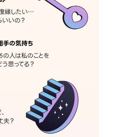
復縁したい…
らいいの？
相手の気持ち
あの人は私のことを
どう思ってる？
ど、
丈夫？