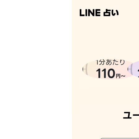
1分あたり
110
円〜
ユ