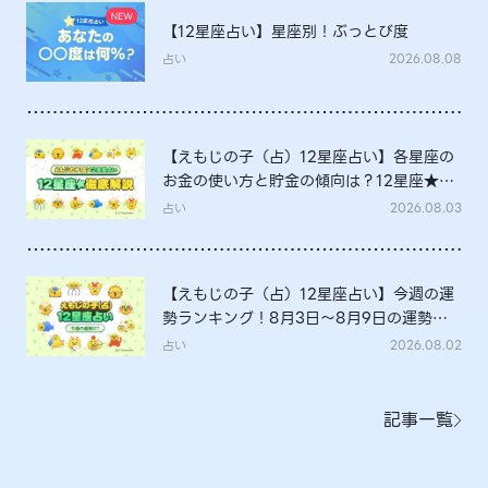
【12星座占い】星座別！ぶっとび度
占い
2026.08.08
【えもじの子（占）12星座占い】各星座の
お金の使い方と貯金の傾向は？12星座★徹
底解説
占い
2026.08.03
【えもじの子（占）12星座占い】今週の運
勢ランキング！8月3日～8月9日の運勢
は？
占い
2026.08.02
記事一覧