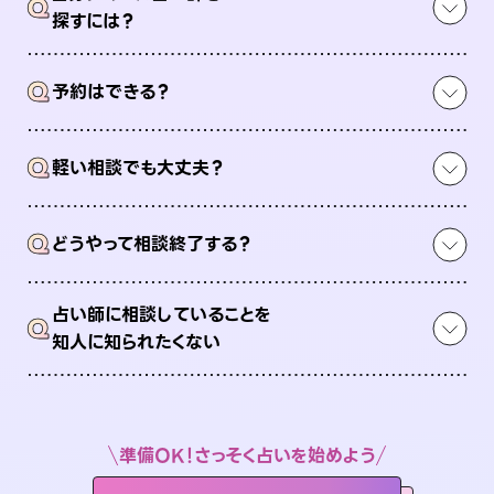
Q
探すには？
Q
予約はできる？
Q
軽い相談でも大丈夫？
Q
どうやって相談終了する？
占い師に相談していることを
Q
知人に知られたくない
準備OK！さっそく占いを始めよう