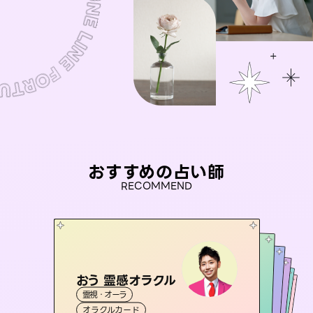
おすすめの占い師
RECOMMEND
おう 霊感オラクル
セラピスト理恵
未来視師＊花
アイリス -iris-
彗望
霊視・オーラ
霊視・オーラ
タロット
（
桃源珠羽
すいぼう
霊視・オーラ
）
西洋占星術
心理学
霊視・オーラ
タロット
（
オラクルカード
とうげんみう
スピリチュアル・リーディング
透視