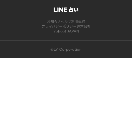
お知らせ
ヘルプ
利用規約
プライバシーポリシー
運営会社
Yahoo! JAPAN
©LY Corporation
このコンテンツは掲載が終了しました | LINE占い