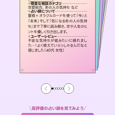
霊視・オーラ
スピリチュアル・リーディング
）
ルーン
スピリチュアル・リーディング
タロット
得意な相談カテゴリ
得意な相談カテゴリ
得意な相談カテゴリ
スピリチュアル・リーディング
得意な相談カテゴリ
得意な相談カテゴリ
恋愛総合、あの人の気持ち など
片想い、二人の未来、年の差 など
出逢い、片想い、復縁 など
恋愛総合、片想い、二人の未来 など
得意な相談カテゴリ
片想い、あの人の気持ち、復縁 など
片想い、あの人の気持ち、復縁 など
占い師について
占い師について
占い師について
占い師について
占い師について
占い師について
3,700年以上の歴史を持つ東洋最古の
占術「易占」で詳細まで占い、幸せへ向
かう道筋を示します。厳しい結果にも具
未来には何パターンもの選択肢があり
ます。不安で視えにくくなっているあな
たの素敵な未来を見つけ、その未来を
連絡再開、復縁、成就などの報告実績
多数。セラピストとして2万超の施術経
験があるからこそできる鑑定で、より良
霊視×オラクルカードを使って「今」と
恋愛のお悩みの中でも特に「曖昧な関
係」の相談を得意としており、友達以上
恋人未満なお相手との今後や本音を丁
「未来」そして「気になるあの人の気持
ち」まで丁寧に読み解き、恋や人生のヒ
体的な対策をお伝えします。
復縁、恋愛、不倫の行方、同性愛や片思い、仕事関係や借金問題まで知りたいことや心の負担になっていることを紐解き、背中をそっと押して導きます。
選択できるようアドバイスします。
寧に読み解き恋愛成就へと導きます。
い未来をサポートします。
ユーザーレビュー
ユーザーレビュー
ントを優しく引き出します。
ユーザーレビュー
ユーザーレビュー
複雑な背景もしっかり聞いて鑑定して
いただけました。気持ちが楽になりまし
ユーザーレビュー
安心感のあり、言い切ってくれる所や濁
さない鑑定のおかげで、毎回自分の気
鑑定していただいてアドバイス通りに行
動すると仲が復活してきました。ありが
職場の人の性質や人間関係、本心など
本当によく視えていてびっくり。対策が
ユーザーレビュー
とても心温まる鑑定でした。しかもこち
らは何も言っていないのに視えていらっ
た（50代 女性）
不安な気持ちが嘘みたいに晴れまし
持ちを整えられます（30代 男性）
とうございました（40代 女性）
打てて前向きになれます（40代）
た…！よく視えていらっしゃるんだなと
しゃるんだなと驚きです（30代女性）
感じました（40代 女性）
高評価の占い師を見てみよう