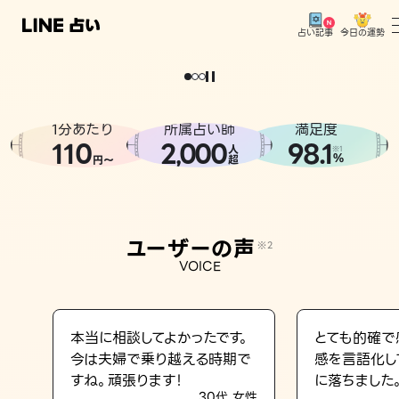
今日の運勢
占い記事
。
どうせなら
運
気
を
味
方
に
し
た
い
、
恋
も
仕
事
も
トップ
ユーザーの声
1分あたり
所属占い師
満足度
相談事例
110
2
000
98.1
,
人
※1
%
円〜
超
占いの流れ
おすすめの占い師
ユーザーの声
※2
よくある質問
VOICE
えもじの子（占）12星座占い
占い記事
本当に相談してよかったです。
とても的確で
今は夫婦で乗り越える時期で
感を言語化し
お知らせ
すね。頑張ります！
に落ちました
30代 女性