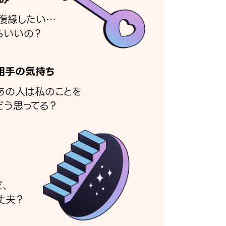
復縁したい…
らいいの？
相手の気持ち
あの人は私のことを
どう思ってる？
ど、
丈夫？