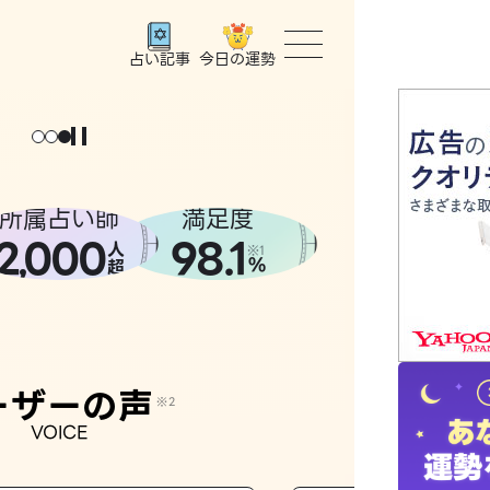
今日の運勢
占い記事
トップ
ユーザー
所属占い師
満足度
2
000
98.1
,
人
相談事例
※1
%
超
占いの流
おすすめ
ーザーの声
※2
VOICE
よくある