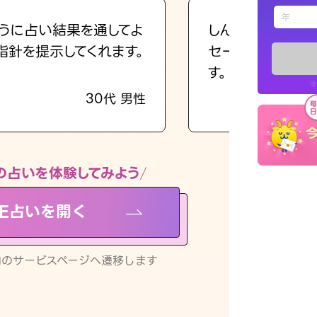
えもじの
うに占い結果を通してよ
しんどくなってま
指針を提示してくれます。
セージを読み返し
占い記事
す。
※
30代 男性
お知らせ
の占いを体験してみよう
NE占いを開く
※LINEアプ
リ内のサービスページへ遷移します