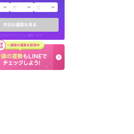
子（占）12星座占い
したが、先生のメッ
癒し系でおしゃべりした
てお守りにしてま
お願いしてます(笑)
今日の運勢を見る
問題解決もピカイチ！
LINE占いサービスに遷移します
40代 女性
LINE占いを開く
リ内のサービスページへ遷移します