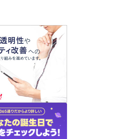
の声
れ
の占い師
質問