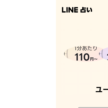
1分あたり
110
円〜
ユ