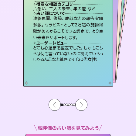
霊視・オーラ
スピリチュアル・リーディング
スピリチュアル・リーディング
ルーン
得意な相談カテゴリ
得意な相談カテゴリ
得意な相談カテゴリ
オラクルカード
得意な相談カテゴリ
得意な相談カテゴリ
片想い、二人の未来、年の差 など
出逢い、片想い、復縁 など
片想い、あの人の気持ち、復縁 など
片想い、あの人の気持ち、復縁 など
得意な相談カテゴリ
恋愛総合、片想い、二人の未来 など
恋愛総合、あの人の気持ち など
占い師について
占い師について
占い師について
占い師について
占い師について
占い師について
復縁、恋愛、不倫の行方、同性愛や片
思い、仕事関係や借金問題まで知りた
いことや心の負担になっていることを
恋愛のお悩みの中でも特に「曖昧な関
係」の相談を得意としており、友達以上
恋人未満なお相手との今後や本音を丁
未来には何パターンもの選択肢があり
ます。不安で視えにくくなっているあな
たの素敵な未来を見つけ、その未来を
連絡再開、復縁、成就などの報告実績
霊視×オラクルカードを使って「今」と
「未来」そして「気になるあの人の気持
ち」まで丁寧に読み解き、恋や人生のヒ
多数。セラピストとして2万超の施術経
験があるからこそできる鑑定で、より良
紐解き、背中をそっと押して導きます。
3,700年以上の歴史を持つ東洋最古の占術「易占」で詳細まで占い、幸せへ向かう道筋を示します。厳しい結果にも具体的な対策をお伝えします。
寧に読み解き恋愛成就へと導きます。
ントを優しく引き出します。
選択できるようアドバイスします。
ユーザーレビュー
ユーザーレビュー
い未来をサポートします。
ユーザーレビュー
ユーザーレビュー
安心感のあり、言い切ってくれる所や濁
さない鑑定のおかげで、毎回自分の気
ユーザーレビュー
複雑な背景もしっかり聞いて鑑定して
いただけました。気持ちが楽になりまし
不安な気持ちが嘘みたいに晴れまし
た…！よく視えていらっしゃるんだなと
鑑定していただいてアドバイス通りに行
動すると仲が復活してきました。ありが
ユーザーレビュー
職場の人の性質や人間関係、本心など
本当によく視えていてびっくり。対策が
持ちを整えられます（30代 男性）
とても心温まる鑑定でした。しかもこち
た（50代 女性）
感じました（40代 女性）
とうございました（40代 女性）
らは何も言っていないのに視えていらっ
打てて前向きになれます（40代）
しゃるんだなと驚きです（30代女性）
高評価の占い師を見てみよう