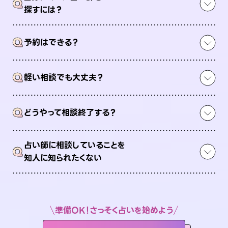
Q
探すには？
Q
予約はできる？
Q
軽い相談でも大丈夫？
Q
どうやって相談終了する？
占い師に相談していることを
Q
知人に知られたくない
準備OK！さっそく占いを始めよう