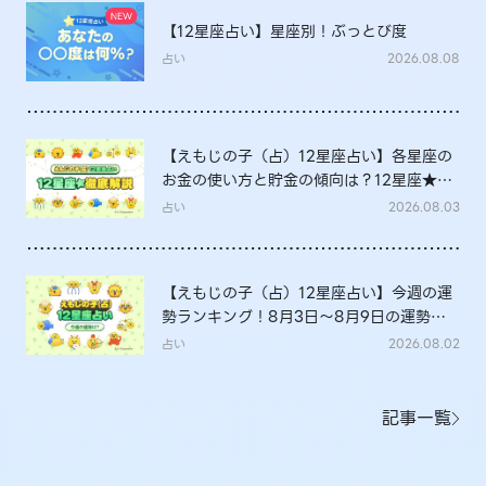
【12星座占い】星座別！ぶっとび度
占い
2026.08.08
【えもじの子（占）12星座占い】各星座の
お金の使い方と貯金の傾向は？12星座★徹
底解説
占い
2026.08.03
【えもじの子（占）12星座占い】今週の運
勢ランキング！8月3日～8月9日の運勢
は？
占い
2026.08.02
記事一覧