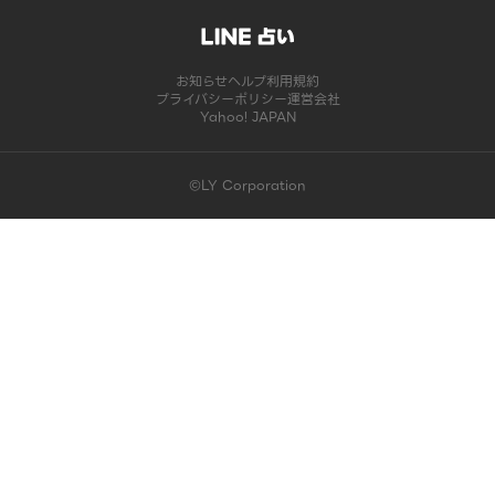
お知らせ
ヘルプ
利用規約
プライバシーポリシー
運営会社
Yahoo! JAPAN
©LY Corporation
このコンテンツは掲載が終了しました | LINE占い