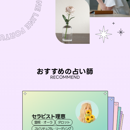
おすすめの占い師
RECOMMEND
セラピスト理恵
未来視師＊花
桃源珠羽
彗望
（
とうげんみう
アイリス -iris-
霊視・オーラ
タロット
（
）
すいぼう
霊視・オーラ
）
心理学
おう 霊感オラクル
霊視・オーラ
霊視・オーラ
タロット
西洋占星術
透視
スピリチュアル・リーディング
スピリチュアル・リーディング
タロット