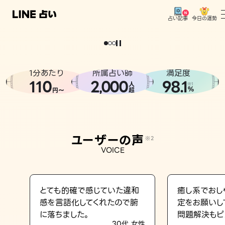
今日の運勢
占い記事
。
どうせなら
運
気
を
味
方
に
し
た
い
、
恋
も
仕
事
も
トップ
ユーザーの声
1分あたり
所属占い師
満足度
相談事例
110
2
000
98.1
,
人
※1
%
円〜
超
占いの流れ
おすすめの占い師
ユーザーの声
※2
よくある質問
VOICE
えもじの子（占）12星座占い
占い記事
とても的確で感じていた違和
癒し系でおし
感を言語化してくれたので腑
定をお願いし
お知らせ
に落ちました。
問題解決もピ
30代 女性