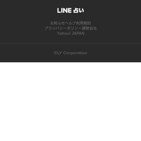
お知らせ
ヘルプ
利用規約
プライバシーポリシー
運営会社
Yahoo! JAPAN
©LY Corporation
このコンテンツは掲載が終了しました | LINE占い