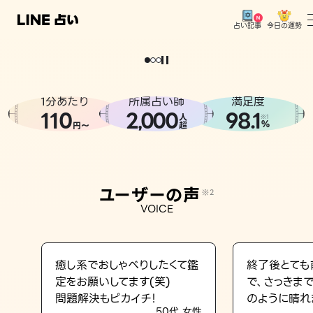
今日の運勢
占い記事
。
どうせなら
運
気
を
味
方
に
し
た
い
、
恋
も
仕
事
も
トップ
ユーザーの声
1分あたり
所属占い師
満足度
相談事例
110
2
000
98.1
,
人
※1
%
円〜
超
占いの流れ
おすすめの占い師
ユーザーの声
※2
よくある質問
VOICE
えもじの子（占）12星座占い
占い記事
癒し系でおしゃべりしたくて鑑
終了後とても
定をお願いしてます(笑)
で、さっきま
お知らせ
問題解決もピカイチ！
のように晴れ
50代 女性