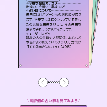
霊視・オーラ
スピリチュアル・リーディング
スピリチュアル・リーディング
ルーン
得意な相談カテゴリ
得意な相談カテゴリ
得意な相談カテゴリ
オラクルカード
得意な相談カテゴリ
得意な相談カテゴリ
出逢い、片想い、復縁 など
片想い、あの人の気持ち、復縁 など
片想い、あの人の気持ち、復縁 など
片想い、二人の未来、年の差 など
得意な相談カテゴリ
恋愛総合、片想い、二人の未来 など
恋愛総合、あの人の気持ち など
占い師について
占い師について
占い師について
占い師について
占い師について
占い師について
復縁、恋愛、不倫の行方、同性愛や片
思い、仕事関係や借金問題まで知りた
いことや心の負担になっていることを
3,700年以上の歴史を持つ東洋最古の
占術「易占」で詳細まで占い、幸せへ向
かう道筋を示します。厳しい結果にも具
恋愛のお悩みの中でも特に「曖昧な関
係」の相談を得意としており、友達以上
恋人未満なお相手との今後や本音を丁
未来には何パターンもの選択肢があり
霊視×オラクルカードを使って「今」と
「未来」そして「気になるあの人の気持
ち」まで丁寧に読み解き、恋や人生のヒ
ます。不安で視えにくくなっているあな
たの素敵な未来を見つけ、その未来を
紐解き、背中をそっと押して導きます。
連絡再開、復縁、成就などの報告実績多数。セラピストとして2万超の施術経験があるからこそできる鑑定で、より良い未来をサポートします。
体的な対策をお伝えします。
ントを優しく引き出します。
寧に読み解き恋愛成就へと導きます。
ユーザーレビュー
ユーザーレビュー
選択できるようアドバイスします。
ユーザーレビュー
ユーザーレビュー
安心感のあり、言い切ってくれる所や濁
さない鑑定のおかげで、毎回自分の気
ユーザーレビュー
とても心温まる鑑定でした。しかもこち
らは何も言っていないのに視えていらっ
不安な気持ちが嘘みたいに晴れまし
た…！よく視えていらっしゃるんだなと
複雑な背景もしっかり聞いて鑑定して
いただけました。気持ちが楽になりまし
ユーザーレビュー
鑑定していただいてアドバイス通りに行
動すると仲が復活してきました。ありが
持ちを整えられます（30代 男性）
職場の人の性質や人間関係、本心など
しゃるんだなと驚きです（30代女性）
感じました（40代 女性）
た（50代 女性）
本当によく視えていてびっくり。対策が
とうございました（40代 女性）
打てて前向きになれます（40代）
高評価の占い師を見てみよう