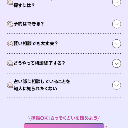
Q
探すには？
Q
予約はできる？
Q
軽い相談でも大丈夫？
Q
どうやって相談終了する？
占い師に相談していることを
Q
知人に知られたくない
準備OK！さっそく占いを始めよう