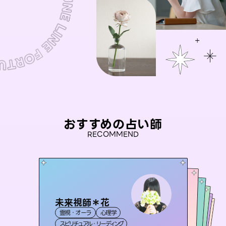
おすすめの占い師
RECOMMEND
未来視師＊花
桃源珠羽
彗望
（
とうげんみう
）
セラピスト理恵
（
すいぼう
アイリス -iris-
）
霊視・オーラ
心理学
霊視・オーラ
タロット
おう 霊感オラクル
霊視・オーラ
霊視・オーラ
透視
西洋占星術
タロット
スピリチュアル・リーディング
スピリチュアル・リーディング
タロット