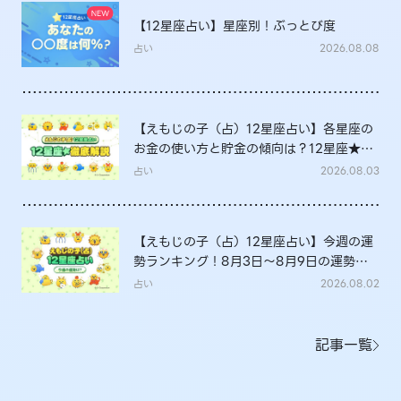
【12星座占い】星座別！ぶっとび度
占い
2026.08.08
【えもじの子（占）12星座占い】各星座の
お金の使い方と貯金の傾向は？12星座★徹
底解説
占い
2026.08.03
【えもじの子（占）12星座占い】今週の運
勢ランキング！8月3日～8月9日の運勢
は？
占い
2026.08.02
記事一覧