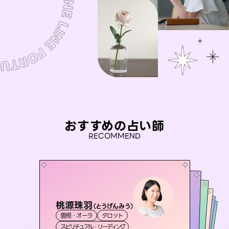
おすすめの占い師
RECOMMEND
桃源珠羽
アイリス -iris-
（
とうげんみう
）
セラピスト理恵
おう 霊感オラクル
未来視師＊花
霊視・オーラ
タロット
西洋占星術
タロット
彗望
霊視・オーラ
霊視・オーラ
タロット
（
すいぼう
霊視・オーラ
スピリチュアル・リーディング
）
ルーン
心理学