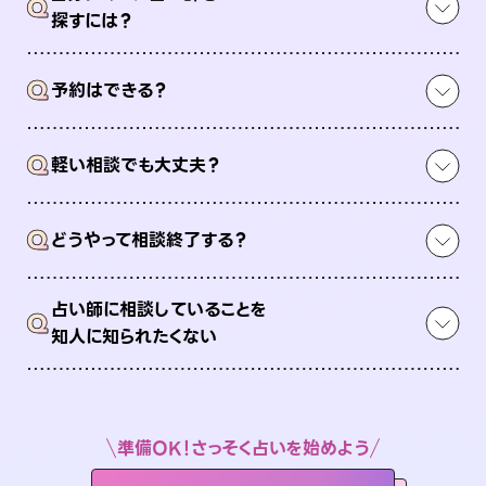
Q
探すには？
Q
予約はできる？
Q
軽い相談でも大丈夫？
Q
どうやって相談終了する？
占い師に相談していることを
Q
知人に知られたくない
準備OK！さっそく占いを始めよう