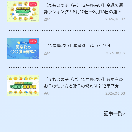
【えもじの子（占）12星座占い】今週の運
勢ランキング！8月10日～8月16日の運勢
は？
占い
2026.08.09
【12星座占い】星座別！ぶっとび度
占い
2026.08.08
【えもじの子（占）12星座占い】各星座の
お金の使い方と貯金の傾向は？12星座★徹
底解説
占い
2026.08.03
記事一覧