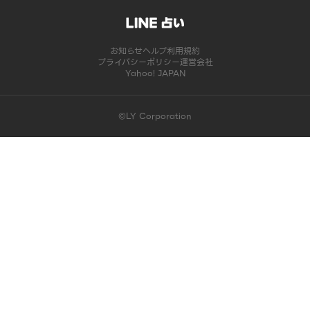
お知らせ
ヘルプ
利用規約
プライバシーポリシー
運営会社
Yahoo! JAPAN
©LY Corporation
このコンテンツは掲載が終了しました | LINE占い