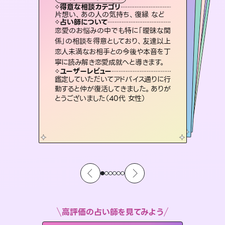
霊視・オーラ
スピリチュアル・リーディング
オラクルカード
スピリチュアル・リーディング
透視
得意な相談カテゴリ
得意な相談カテゴリ
得意な相談カテゴリ
スピリチュアル・リーディング
得意な相談カテゴリ
得意な相談カテゴリ
片想い、あの人の気持ち、復縁 など
恋愛総合、片想い、二人の未来 など
片想い、二人の未来、年の差 など
恋愛総合、あの人の気持ち など
得意な相談カテゴリ
出逢い、片想い、復縁 など
片想い、あの人の気持ち、復縁 など
占い師について
占い師について
占い師について
占い師について
占い師について
占い師について
未来には何パターンもの選択肢があり
ます。不安で視えにくくなっているあな
たの素敵な未来を見つけ、その未来を
連絡再開、復縁、成就などの報告実績
多数。セラピストとして2万超の施術経
験があるからこそできる鑑定で、より良
復縁、恋愛、不倫の行方、同性愛や片
思い、仕事関係や借金問題まで知りた
いことや心の負担になっていることを
恋愛のお悩みの中でも特に「曖昧な関
3,700年以上の歴史を持つ東洋最古の
占術「易占」で詳細まで占い、幸せへ向
かう道筋を示します。厳しい結果にも具
係」の相談を得意としており、友達以上
恋人未満なお相手との今後や本音を丁
選択できるようアドバイスします。
霊視×オラクルカードを使って「今」と「未来」そして「気になるあの人の気持ち」まで丁寧に読み解き、恋や人生のヒントを優しく引き出します。
い未来をサポートします。
体的な対策をお伝えします。
紐解き、背中をそっと押して導きます。
ユーザーレビュー
ユーザーレビュー
寧に読み解き恋愛成就へと導きます。
ユーザーレビュー
ユーザーレビュー
職場の人の性質や人間関係、本心など
本当によく視えていてびっくり。対策が
ユーザーレビュー
不安な気持ちが嘘みたいに晴れまし
た…！よく視えていらっしゃるんだなと
複雑な背景もしっかり聞いて鑑定して
いただけました。気持ちが楽になりまし
とても心温まる鑑定でした。しかもこち
らは何も言っていないのに視えていらっ
ユーザーレビュー
安心感のあり、言い切ってくれる所や濁
さない鑑定のおかげで、毎回自分の気
打てて前向きになれます（40代）
鑑定していただいてアドバイス通りに行
感じました（40代 女性）
た（50代 女性）
しゃるんだなと驚きです（30代女性）
動すると仲が復活してきました。ありが
持ちを整えられます（30代 男性）
とうございました（40代 女性）
高評価の占い師を見てみよう