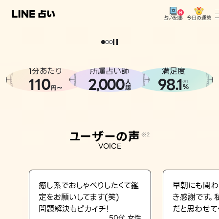
今日の運勢
占い記事
。
どうせなら
運
気
を
味
方
に
し
た
い
、
恋
も
仕
事
も
トップ
ユーザーの声
1分あたり
所属占い師
満足度
相談事例
110
2
000
98.1
,
人
※1
%
円〜
超
占いの流れ
おすすめの占い師
ユーザーの声
※2
よくある質問
VOICE
えもじの子（占）12星座占い
占い記事
癒し系でおしゃべりしたくて鑑
早朝にも関わ
定をお願いしてます(笑)
き感謝です。
お知らせ
問題解決もピカイチ！
だと思わせて
50代 女性