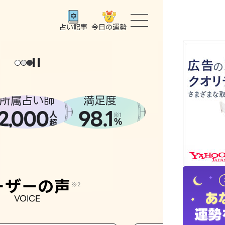
今日の運勢
占い記事
トップ
ユーザー
所属占い師
満足度
2
000
98.1
,
人
相談事例
※1
%
超
占いの流
おすすめ
ーザーの声
※2
VOICE
よくある