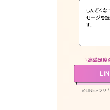
しんどくな
セージを読
す。
高満足度
LI
※LINEアプ