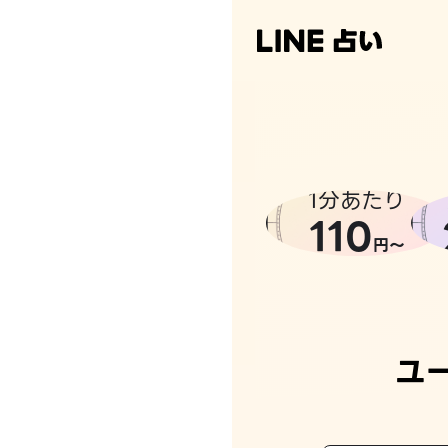
1分あたり
110
円〜
ユ