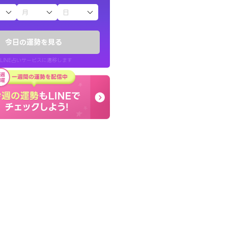
子（占）12星座占い
ていた違和感を
癒し系でおしゃべりした
ので腑に落ちまし
お願いしてます(笑)
今日の運勢を見る
問題解決もピカイチ！
LINE占いサービスに遷移します
30代 女性
LINE占いを開く
リ内のサービスページへ遷移します