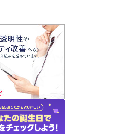
の声
れ
の占い師
質問