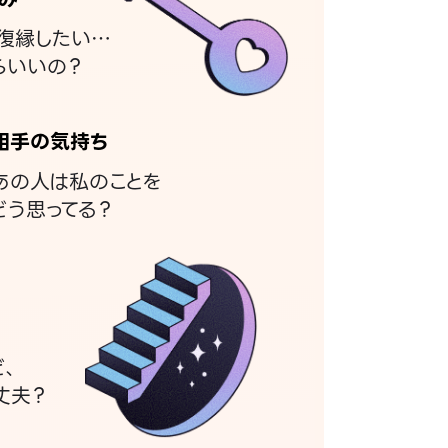
復縁したい…
らいいの？
相手の気持ち
あの人は私のことを
どう思ってる？
ど、
丈夫？