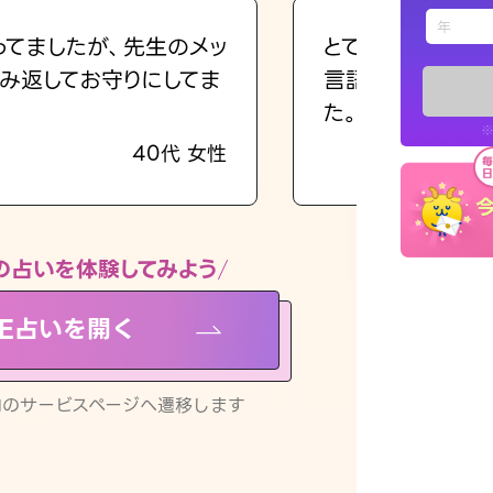
えもじの
ってましたが、先生のメッ
とても的確で感じ
み返してお守りにしてま
言語化してくれた
占い記事
た。
※
40代 女性
お知らせ
の占いを体験してみよう
NE占いを開く
※LINEアプ
リ内のサービスページへ遷移します