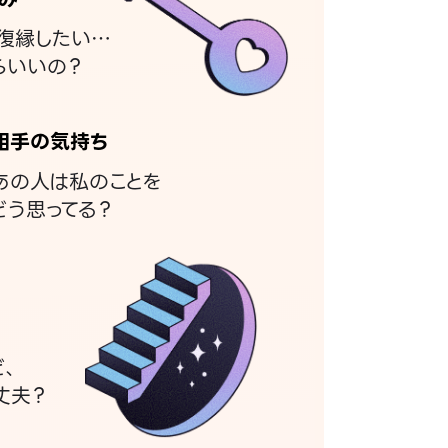
復縁したい…
らいいの？
相手の気持ち
あの人は私のことを
どう思ってる？
ど、
丈夫？