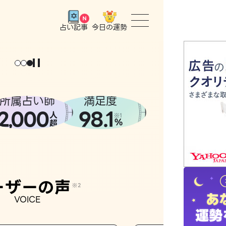
今日の運勢
占い記事
トップ
ユーザー
所属占い師
満足度
2
000
98.1
,
人
相談事例
※1
%
超
占いの流
おすすめ
ーザーの声
※2
VOICE
よくある