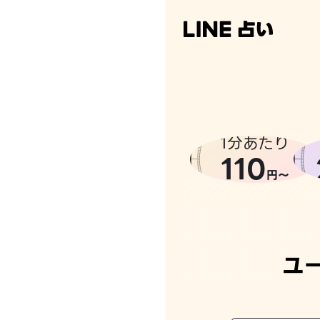
1分あたり
110
円〜
ユ