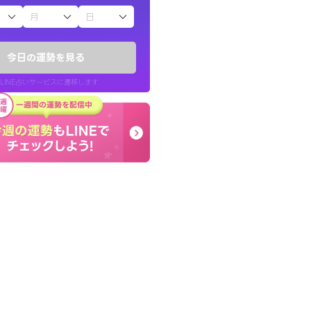
子（占）12星座占い
かったです。今は
癒し系でおしゃべりした
時期ですね。頑
お願いしてます(笑)
今日の運勢を見る
問題解決もピカイチ！
LINE占いサービスに遷移します
30代 女性
LINE占いを開く
リ内のサービスページへ遷移します