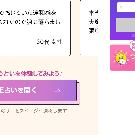
えもじの
で感じていた違和感を
本当に相談してよ
くれたので腑に落ちまし
夫婦で乗り越える
占い記事
張ります！
※
30代 女性
お知らせ
の占いを体験してみよう
NE占いを開く
※LINEアプ
リ内のサービスページへ遷移します