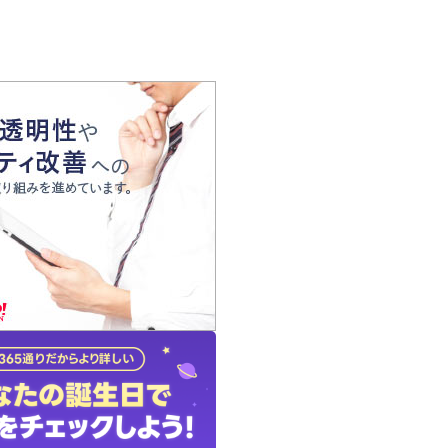
の声
れ
の占い師
質問