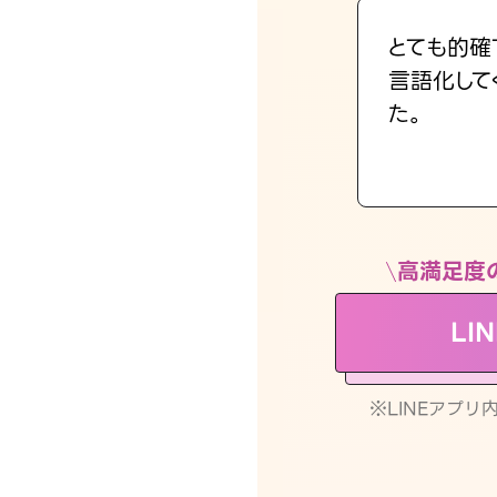
とても的確
言語化して
た。
高満足度
LI
※LINEアプ