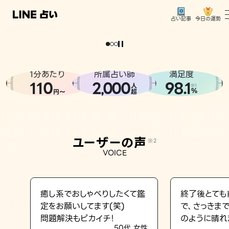
今日の運勢
占い記事
。
どうせなら
運
気
を
味
方
に
し
た
い
、
恋
も
仕
事
も
トップ
ユーザーの声
1分あたり
所属占い師
満足度
相談事例
110
2
000
98.1
,
人
※1
%
円〜
超
占いの流れ
おすすめの占い師
ユーザーの声
※2
よくある質問
VOICE
えもじの子（占）12星座占い
占い記事
癒し系でおしゃべりしたくて鑑
終了後とても
定をお願いしてます(笑)
で、さっきま
お知らせ
問題解決もピカイチ！
のように晴れ
50代 女性