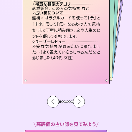
西洋占星術
スピリチュアル・リーディング
スピリチュアル・リーディング
スピリチュアル・リーディング
タロット
得意な相談カテゴリ
得意な相談カテゴリ
得意な相談カテゴリ
ルーン
得意な相談カテゴリ
得意な相談カテゴリ
恋愛総合、あの人の気持ち など
片想い、あの人の気持ち、復縁 など
片想い、二人の未来、年の差 など
片想い、あの人の気持ち、復縁 など
得意な相談カテゴリ
出逢い、片想い、復縁 など
恋愛総合、片想い、二人の未来 など
占い師について
占い師について
占い師について
占い師について
占い師について
占い師について
未来には何パターンもの選択肢があり
ます。不安で視えにくくなっているあな
たの素敵な未来を見つけ、その未来を
連絡再開、復縁、成就などの報告実績
多数。セラピストとして2万超の施術経
験があるからこそできる鑑定で、より良
3,700年以上の歴史を持つ東洋最古の
占術「易占」で詳細まで占い、幸せへ向
かう道筋を示します。厳しい結果にも具
霊視×オラクルカードを使って「今」と
復縁、恋愛、不倫の行方、同性愛や片
思い、仕事関係や借金問題まで知りた
いことや心の負担になっていることを
「未来」そして「気になるあの人の気持
ち」まで丁寧に読み解き、恋や人生のヒ
選択できるようアドバイスします。
恋愛のお悩みの中でも特に「曖昧な関係」の相談を得意としており、友達以上恋人未満なお相手との今後や本音を丁寧に読み解き恋愛成就へと導きます。
い未来をサポートします。
紐解き、背中をそっと押して導きます。
体的な対策をお伝えします。
ユーザーレビュー
ユーザーレビュー
ントを優しく引き出します。
ユーザーレビュー
ユーザーレビュー
職場の人の性質や人間関係、本心など
本当によく視えていてびっくり。対策が
ユーザーレビュー
鑑定していただいてアドバイス通りに行
動すると仲が復活してきました。ありが
安心感のあり、言い切ってくれる所や濁
さない鑑定のおかげで、毎回自分の気
とても心温まる鑑定でした。しかもこち
らは何も言っていないのに視えていらっ
ユーザーレビュー
複雑な背景もしっかり聞いて鑑定して
いただけました。気持ちが楽になりまし
打てて前向きになれます（40代）
不安な気持ちが嘘みたいに晴れまし
とうございました（40代 女性）
持ちを整えられます（30代 男性）
しゃるんだなと驚きです（30代女性）
た…！よく視えていらっしゃるんだなと
た（50代 女性）
感じました（40代 女性）
高評価の占い師を見てみよう