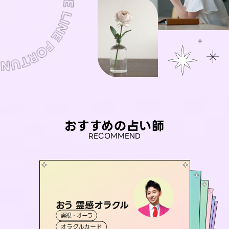
おすすめの占い師
RECOMMEND
おう 霊感オラクル
彗望
セラピスト理恵
（
すいぼう
）
桃源珠羽
未来視師＊花
霊視・オーラ
霊視・オーラ
（
とうげんみう
透視
アイリス -iris-
霊視・オーラ
）
霊視・オーラ
タロット
霊視・オーラ
タロット
オラクルカード
スピリチュアル・リーディング
心理学