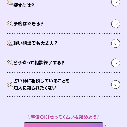
Q
探すには？
Q
予約はできる？
Q
軽い相談でも大丈夫？
Q
どうやって相談終了する？
占い師に相談していることを
Q
知人に知られたくない
準備OK！さっそく占いを始めよう