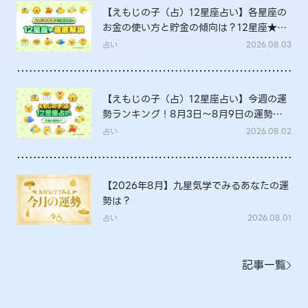
【えもじの子（占）12星座占い】各星座の
お金の使い方と貯金の傾向は？12星座★徹
底解説
占い
2026.08.03
【えもじの子（占）12星座占い】今週の運
勢ランキング！8月3日～8月9日の運勢
は？
占い
2026.08.02
【2026年8月】九星気学でみるあなたの運
勢は？
占い
2026.08.01
記事一覧