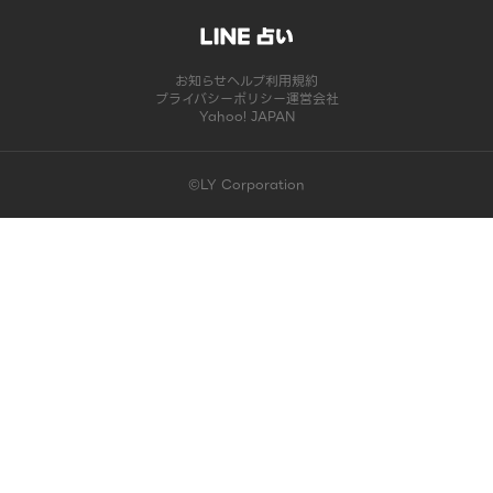
お知らせ
ヘルプ
利用規約
プライバシーポリシー
運営会社
Yahoo! JAPAN
©LY Corporation
このコンテンツは掲載が終了しました | LINE占い