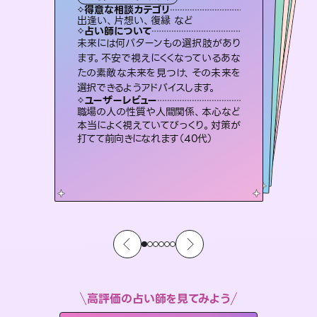
霊視・オーラ
スピリチュアル・リーディング
スピリチュアル・リーディング
スピリチュアル・リーディング
得意な相談カテゴリ
得意な相談カテゴリ
得意な相談カテゴリ
オラクルカード
得意な相談カテゴリ
得意な相談カテゴリ
出逢い、片想い、復縁 など
恋愛総合、片想い、二人の未来 など
片想い、二人の未来、年の差 など
片想い、あの人の気持ち、復縁 など
得意な相談カテゴリ
片想い、あの人の気持ち、復縁 など
恋愛総合、あの人の気持ち など
占い師について
占い師について
占い師について
占い師について
占い師について
占い師について
3,700年以上の歴史を持つ東洋最古の
占術「易占」で詳細まで占い、幸せへ向
かう道筋を示します。厳しい結果にも具
連絡再開、復縁、成就などの報告実績
多数。セラピストとして2万超の施術経
験があるからこそできる鑑定で、より良
復縁、恋愛、不倫の行方、同性愛や片
思い、仕事関係や借金問題まで知りた
いことや心の負担になっていることを
未来には何パターンもの選択肢があり
霊視×オラクルカードを使って「今」と
「未来」そして「気になるあの人の気持
ち」まで丁寧に読み解き、恋や人生のヒ
ます。不安で視えにくくなっているあな
たの素敵な未来を見つけ、その未来を
体的な対策をお伝えします。
恋愛のお悩みの中でも特に「曖昧な関係」の相談を得意としており、友達以上恋人未満なお相手との今後や本音を丁寧に読み解き恋愛成就へと導きます。
い未来をサポートします。
ントを優しく引き出します。
紐解き、背中をそっと押して導きます。
ユーザーレビュー
ユーザーレビュー
選択できるようアドバイスします。
ユーザーレビュー
ユーザーレビュー
複雑な背景もしっかり聞いて鑑定して
いただけました。気持ちが楽になりまし
ユーザーレビュー
鑑定していただいてアドバイス通りに行
動すると仲が復活してきました。ありが
不安な気持ちが嘘みたいに晴れまし
た…！よく視えていらっしゃるんだなと
とても心温まる鑑定でした。しかもこち
らは何も言っていないのに視えていらっ
ユーザーレビュー
安心感のあり、言い切ってくれる所や濁
さない鑑定のおかげで、毎回自分の気
た（50代 女性）
職場の人の性質や人間関係、本心など
とうございました（40代 女性）
感じました（40代 女性）
しゃるんだなと驚きです（30代女性）
本当によく視えていてびっくり。対策が
持ちを整えられます（30代 男性）
打てて前向きになれます（40代）
高評価の占い師を見てみよう