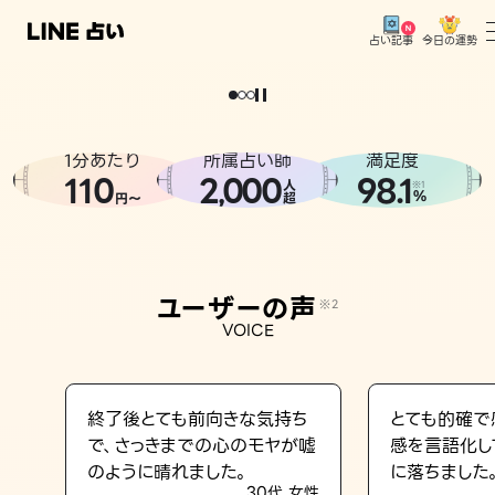
今日の運勢
占い記事
。
どうせなら
運
気
を
味
方
に
し
た
い
、
恋
も
仕
事
も
トップ
ユーザーの声
1分あたり
所属占い師
満足度
相談事例
110
2
000
98.1
,
人
※1
%
円〜
超
占いの流れ
おすすめの占い師
ユーザーの声
※2
よくある質問
VOICE
えもじの子（占）12星座占い
占い記事
終了後とても前向きな気持ち
とても的確で
で、さっきまでの心のモヤが嘘
感を言語化し
お知らせ
のように晴れました。
に落ちました
30代 女性