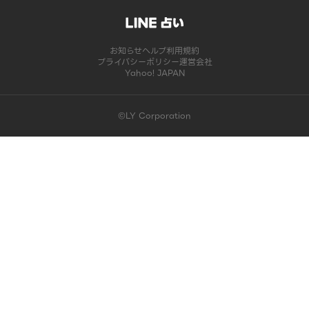
お知らせ
ヘルプ
利用規約
プライバシーポリシー
運営会社
Yahoo! JAPAN
©LY Corporation
このコンテンツは掲載が終了しました | LINE占い