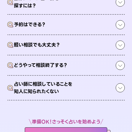
Q
探すには？
Q
予約はできる？
Q
軽い相談でも大丈夫？
Q
どうやって相談終了する？
占い師に相談していることを
Q
知人に知られたくない
準備OK！さっそく占いを始めよう