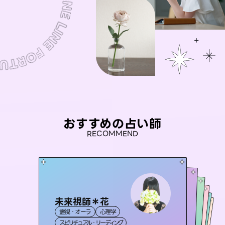
おすすめの占い師
RECOMMEND
未来視師＊花
アイリス -iris-
セラピスト理恵
桃源珠羽
彗望
霊視・オーラ
心理学
西洋占星術
（
とうげんみう
タロット
（
おう 霊感オラクル
すいぼう
霊視・オーラ
）
）
霊視・オーラ
タロット
霊視・オーラ
タロット
スピリチュアル・リーディング
ルーン
透視