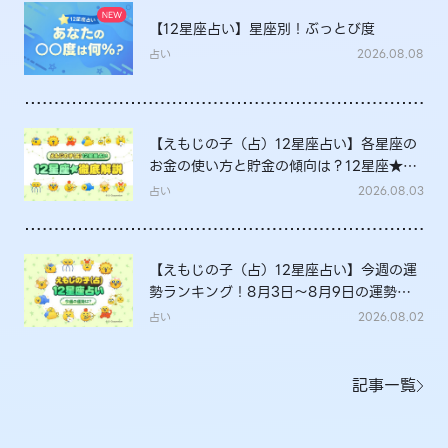
【12星座占い】星座別！ぶっとび度
占い
2026.08.08
【えもじの子（占）12星座占い】各星座の
お金の使い方と貯金の傾向は？12星座★徹
底解説
占い
2026.08.03
【えもじの子（占）12星座占い】今週の運
勢ランキング！8月3日～8月9日の運勢
は？
占い
2026.08.02
記事一覧