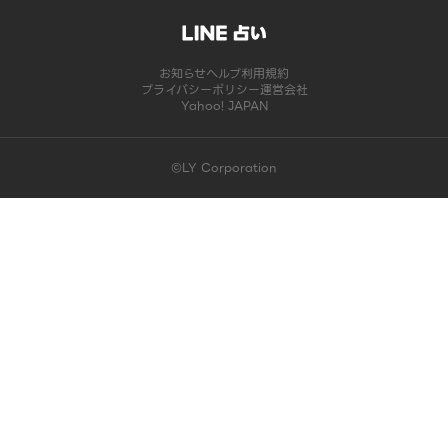
お知らせ
ヘルプ
利用規約
プライバシーポリシー
運営会社
Yahoo! JAPAN
©LY Corporation
このコンテンツは掲載が終了しました | LINE占い