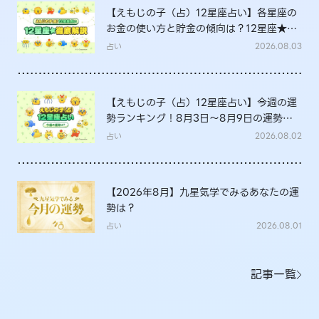
【えもじの子（占）12星座占い】各星座の
お金の使い方と貯金の傾向は？12星座★徹
底解説
占い
2026.08.03
【えもじの子（占）12星座占い】今週の運
勢ランキング！8月3日～8月9日の運勢
は？
占い
2026.08.02
【2026年8月】九星気学でみるあなたの運
勢は？
占い
2026.08.01
記事一覧