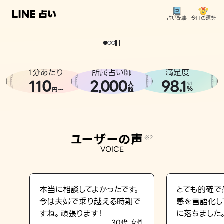
今日の運勢
占い記事
。
どうせなら
運
気
を
味
方
に
し
た
い
、
恋
も
仕
事
も
トップ
ユーザーの声
1分あたり
所属占い師
満足度
相談事例
110
2
000
98.1
,
人
※1
%
円〜
超
占いの流れ
おすすめの占い師
ユーザーの声
※2
よくある質問
VOICE
えもじの子（占）12星座占い
占い記事
本当に相談してよかったです。
とても的確で
今は夫婦で乗り越える時期で
感を言語化し
お知らせ
すね。頑張ります！
に落ちました
30代 女性