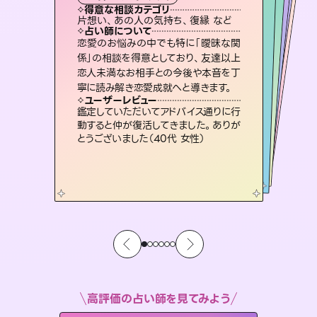
霊視・オーラ
スピリチュアル・リーディング
ルーン
スピリチュアル・リーディング
得意な相談カテゴリ
得意な相談カテゴリ
得意な相談カテゴリ
オラクルカード
得意な相談カテゴリ
得意な相談カテゴリ
片想い、あの人の気持ち、復縁 など
片想い、二人の未来、年の差 など
片想い、あの人の気持ち、復縁 など
恋愛総合、片想い、二人の未来 など
得意な相談カテゴリ
出逢い、片想い、復縁 など
恋愛総合、あの人の気持ち など
占い師について
占い師について
占い師について
占い師について
占い師について
占い師について
未来には何パターンもの選択肢があり
ます。不安で視えにくくなっているあな
たの素敵な未来を見つけ、その未来を
3,700年以上の歴史を持つ東洋最古の
占術「易占」で詳細まで占い、幸せへ向
かう道筋を示します。厳しい結果にも具
連絡再開、復縁、成就などの報告実績
多数。セラピストとして2万超の施術経
験があるからこそできる鑑定で、より良
恋愛のお悩みの中でも特に「曖昧な関
霊視×オラクルカードを使って「今」と
「未来」そして「気になるあの人の気持
ち」まで丁寧に読み解き、恋や人生のヒ
係」の相談を得意としており、友達以上
恋人未満なお相手との今後や本音を丁
選択できるようアドバイスします。
復縁、恋愛、不倫の行方、同性愛や片思い、仕事関係や借金問題まで知りたいことや心の負担になっていることを紐解き、背中をそっと押して導きます。
体的な対策をお伝えします。
ントを優しく引き出します。
い未来をサポートします。
ユーザーレビュー
ユーザーレビュー
寧に読み解き恋愛成就へと導きます。
ユーザーレビュー
ユーザーレビュー
職場の人の性質や人間関係、本心など
本当によく視えていてびっくり。対策が
ユーザーレビュー
安心感のあり、言い切ってくれる所や濁
さない鑑定のおかげで、毎回自分の気
不安な気持ちが嘘みたいに晴れまし
た…！よく視えていらっしゃるんだなと
複雑な背景もしっかり聞いて鑑定して
いただけました。気持ちが楽になりまし
ユーザーレビュー
とても心温まる鑑定でした。しかもこち
らは何も言っていないのに視えていらっ
打てて前向きになれます（40代）
鑑定していただいてアドバイス通りに行
持ちを整えられます（30代 男性）
感じました（40代 女性）
た（50代 女性）
動すると仲が復活してきました。ありが
しゃるんだなと驚きです（30代女性）
とうございました（40代 女性）
高評価の占い師を見てみよう