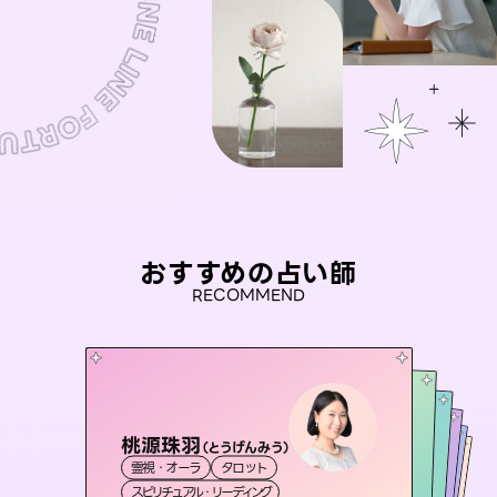
おすすめの占い師
RECOMMEND
桃源珠羽
セラピスト理恵
（
とうげんみう
）
彗望
アイリス -iris-
（
すいぼう
未来視師＊花
）
霊視・オーラ
タロット
霊視・オーラ
タロット
おう 霊感オラクル
霊視・オーラ
西洋占星術
透視
霊視・オーラ
タロット
スピリチュアル・リーディング
スピリチュアル・リーディング
心理学