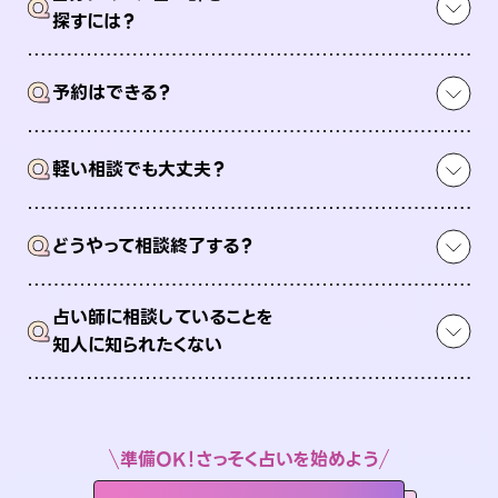
Q
探すには？
Q
予約はできる？
Q
軽い相談でも大丈夫？
Q
どうやって相談終了する？
占い師に相談していることを
Q
知人に知られたくない
準備OK！さっそく占いを始めよう