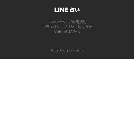
お知らせ
ヘルプ
利用規約
プライバシーポリシー
運営会社
Yahoo! JAPAN
©LY Corporation
このコンテンツは掲載が終了しました | LINE占い