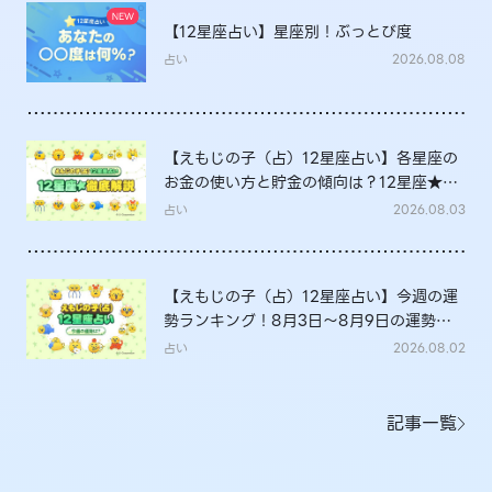
【12星座占い】星座別！ぶっとび度
占い
2026.08.08
【えもじの子（占）12星座占い】各星座の
お金の使い方と貯金の傾向は？12星座★徹
底解説
占い
2026.08.03
【えもじの子（占）12星座占い】今週の運
勢ランキング！8月3日～8月9日の運勢
は？
占い
2026.08.02
記事一覧