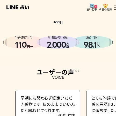
今日の運勢
占い記事
。
どうせなら
運
気
を
味
方
に
し
た
い
、
恋
も
仕
事
も
トップ
ユーザーの声
1分あたり
所属占い師
満足度
相談事例
110
2
000
98.1
,
人
※1
%
円〜
超
占いの流れ
おすすめの占い師
ユーザーの声
※2
よくある質問
VOICE
えもじの子（占）12星座占い
占い記事
早朝にも関わらず鑑定いただ
とても的確で
き感謝です。私のままでいいん
感を言語化し
お知らせ
だと思わせてくれます。
に落ちました
40代 女性