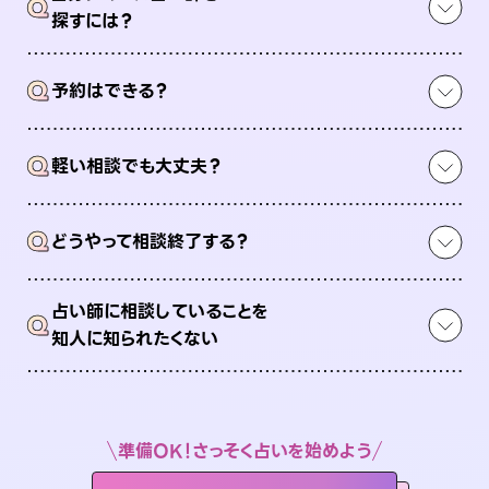
Q
探すには？
Q
予約はできる？
Q
軽い相談でも大丈夫？
Q
どうやって相談終了する？
占い師に相談していることを
Q
知人に知られたくない
準備OK！さっそく占いを始めよう