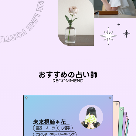
おすすめの占い師
RECOMMEND
未来視師＊花
おう 霊感オラクル
セラピスト理恵
アイリス -iris-
桃源珠羽
霊視・オーラ
心理学
霊視・オーラ
彗望
霊視・オーラ
（
とうげんみう
西洋占星術
タロット
（
すいぼう
霊視・オーラ
）
タロット
スピリチュアル・リーディング
）
オラクルカード