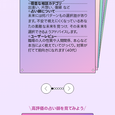
タロット
霊視・オーラ
スピリチュアル・リーディング
ルーン
スピリチュアル・リーディング
透視
得意な相談カテゴリ
得意な相談カテゴリ
得意な相談カテゴリ
スピリチュアル・リーディング
得意な相談カテゴリ
得意な相談カテゴリ
出逢い、片想い、復縁 など
恋愛総合、あの人の気持ち など
片想い、二人の未来、年の差 など
恋愛総合、片想い、二人の未来 など
得意な相談カテゴリ
片想い、あの人の気持ち、復縁 など
片想い、あの人の気持ち、復縁 など
占い師について
占い師について
占い師について
占い師について
占い師について
占い師について
恋愛のお悩みの中でも特に「曖昧な関
係」の相談を得意としており、友達以上
恋人未満なお相手との今後や本音を丁
連絡再開、復縁、成就などの報告実績
多数。セラピストとして2万超の施術経
験があるからこそできる鑑定で、より良
霊視×オラクルカードを使って「今」と
「未来」そして「気になるあの人の気持
ち」まで丁寧に読み解き、恋や人生のヒ
未来には何パターンもの選択肢があり
3,700年以上の歴史を持つ東洋最古の
占術「易占」で詳細まで占い、幸せへ向
かう道筋を示します。厳しい結果にも具
ます。不安で視えにくくなっているあな
たの素敵な未来を見つけ、その未来を
寧に読み解き恋愛成就へと導きます。
復縁、恋愛、不倫の行方、同性愛や片思い、仕事関係や借金問題まで知りたいことや心の負担になっていることを紐解き、背中をそっと押して導きます。
い未来をサポートします。
体的な対策をお伝えします。
ントを優しく引き出します。
ユーザーレビュー
ユーザーレビュー
選択できるようアドバイスします。
ユーザーレビュー
ユーザーレビュー
鑑定していただいてアドバイス通りに行
動すると仲が復活してきました。ありが
ユーザーレビュー
安心感のあり、言い切ってくれる所や濁
さない鑑定のおかげで、毎回自分の気
複雑な背景もしっかり聞いて鑑定して
いただけました。気持ちが楽になりまし
とても心温まる鑑定でした。しかもこち
らは何も言っていないのに視えていらっ
ユーザーレビュー
不安な気持ちが嘘みたいに晴れまし
た…！よく視えていらっしゃるんだなと
とうございました（40代 女性）
職場の人の性質や人間関係、本心など
持ちを整えられます（30代 男性）
た（50代 女性）
しゃるんだなと驚きです（30代女性）
本当によく視えていてびっくり。対策が
感じました（40代 女性）
打てて前向きになれます（40代）
高評価の占い師を見てみよう