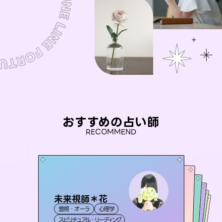
おすすめの占い師
RECOMMEND
未来視師＊花
桃源珠羽
彗望
（
とうげんみう
）
アイリス -iris-
（
すいぼう
セラピスト理恵
）
霊視・オーラ
心理学
霊視・オーラ
タロット
おう 霊感オラクル
霊視・オーラ
西洋占星術
透視
霊視・オーラ
タロット
スピリチュアル・リーディング
スピリチュアル・リーディング