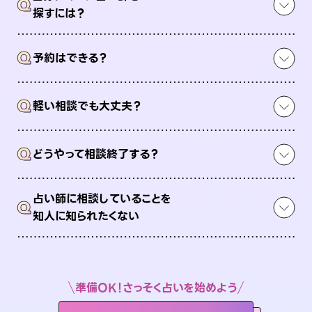
Q
探すには？
Q
予約はできる？
Q
軽い相談でも大丈夫？
Q
どうやって相談終了する？
占い師に相談していることを
Q
知人に知られたくない
準備OK！さっそく占いを始めよう