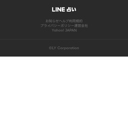
お知らせ
ヘルプ
利用規約
プライバシーポリシー
運営会社
Yahoo! JAPAN
©LY Corporation
このコンテンツは掲載が終了しました | LINE占い