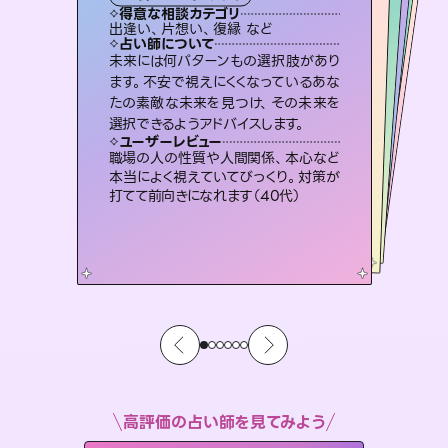
タロット
霊視・オーラ
スピリチュアル・リーディング
ルーン
スピリチュアル・リーディング
得意な相談カテゴリ
得意な相談カテゴリ
得意な相談カテゴリ
オラクルカード
得意な相談カテゴリ
得意な相談カテゴリ
出逢い、片想い、復縁 など
片想い、あの人の気持ち、復縁 など
片想い、あの人の気持ち、復縁 など
恋愛総合、片想い、二人の未来 など
得意な相談カテゴリ
片想い、二人の未来、年の差 など
恋愛総合、あの人の気持ち など
占い師について
占い師について
占い師について
占い師について
占い師について
占い師について
連絡再開、復縁、成就などの報告実績
多数。セラピストとして2万超の施術経
験があるからこそできる鑑定で、より良
3,700年以上の歴史を持つ東洋最古の
占術「易占」で詳細まで占い、幸せへ向
かう道筋を示します。厳しい結果にも具
恋愛のお悩みの中でも特に「曖昧な関
係」の相談を得意としており、友達以上
恋人未満なお相手との今後や本音を丁
未来には何パターンもの選択肢があり
霊視×オラクルカードを使って「今」と
「未来」そして「気になるあの人の気持
ち」まで丁寧に読み解き、恋や人生のヒ
ます。不安で視えにくくなっているあな
たの素敵な未来を見つけ、その未来を
い未来をサポートします。
復縁、恋愛、不倫の行方、同性愛や片思い、仕事関係や借金問題まで知りたいことや心の負担になっていることを紐解き、背中をそっと押して導きます。
体的な対策をお伝えします。
ントを優しく引き出します。
寧に読み解き恋愛成就へと導きます。
ユーザーレビュー
ユーザーレビュー
選択できるようアドバイスします。
ユーザーレビュー
ユーザーレビュー
とても心温まる鑑定でした。しかもこち
らは何も言っていないのに視えていらっ
ユーザーレビュー
安心感のあり、言い切ってくれる所や濁
さない鑑定のおかげで、毎回自分の気
不安な気持ちが嘘みたいに晴れまし
た…！よく視えていらっしゃるんだなと
複雑な背景もしっかり聞いて鑑定して
いただけました。気持ちが楽になりまし
ユーザーレビュー
鑑定していただいてアドバイス通りに行
動すると仲が復活してきました。ありが
しゃるんだなと驚きです（30代女性）
職場の人の性質や人間関係、本心など
持ちを整えられます（30代 男性）
感じました（40代 女性）
た（50代 女性）
本当によく視えていてびっくり。対策が
とうございました（40代 女性）
打てて前向きになれます（40代）
高評価の占い師を見てみよう