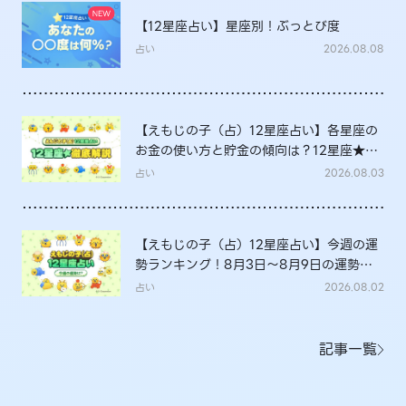
【12星座占い】星座別！ぶっとび度
占い
2026.08.08
【えもじの子（占）12星座占い】各星座の
お金の使い方と貯金の傾向は？12星座★徹
底解説
占い
2026.08.03
【えもじの子（占）12星座占い】今週の運
勢ランキング！8月3日～8月9日の運勢
は？
占い
2026.08.02
記事一覧