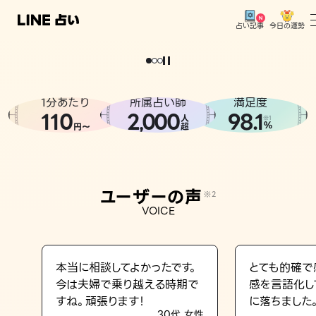
今日の運勢
占い記事
。
どうせなら
運
気
を
味
方
に
し
た
い
、
恋
も
仕
事
も
トップ
ユーザーの声
1分あたり
所属占い師
満足度
相談事例
110
2
000
98.1
,
人
※1
%
円〜
超
占いの流れ
おすすめの占い師
ユーザーの声
※2
よくある質問
VOICE
えもじの子（占）12星座占い
占い記事
本当に相談してよかったです。
とても的確で
今は夫婦で乗り越える時期で
感を言語化し
お知らせ
すね。頑張ります！
に落ちました
30代 女性