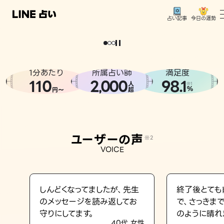
今日の運勢
占い記事
。
どうせなら
運
気
を
味
方
に
し
た
い
、
恋
も
仕
事
も
トップ
ユーザーの声
1分あたり
所属占い師
満足度
相談事例
110
2
000
98.1
,
人
※1
%
円〜
超
占いの流れ
おすすめの占い師
ユーザーの声
※2
よくある質問
VOICE
えもじの子（占）12星座占い
占い記事
しんどくなってましたが、先生
終了後とても
のメッセージを読み返してお
で、さっきま
お知らせ
守りにしてます。
のように晴れ
40代 女性