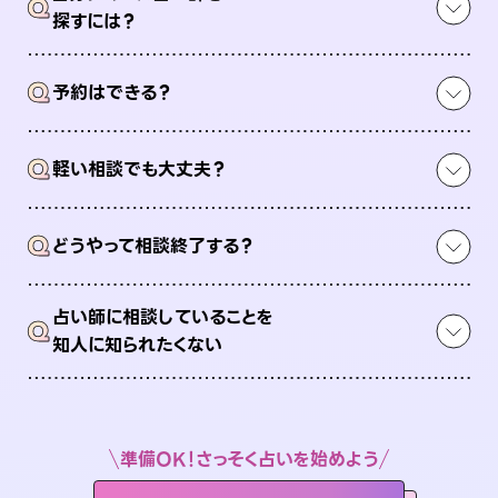
Q
探すには？
Q
予約はできる？
Q
軽い相談でも大丈夫？
Q
どうやって相談終了する？
占い師に相談していることを
Q
知人に知られたくない
準備OK！さっそく占いを始めよう