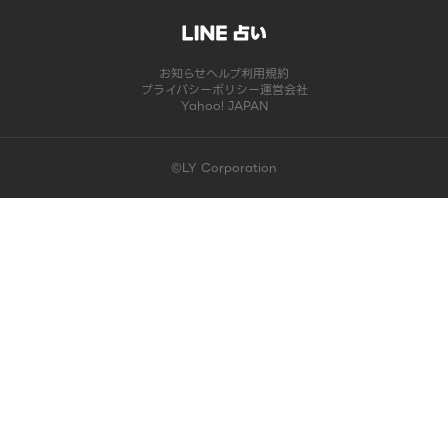
お知らせ
ヘルプ
利用規約
プライバシーポリシー
運営会社
Yahoo! JAPAN
©LY Corporation
このコンテンツは掲載が終了しました | LINE占い