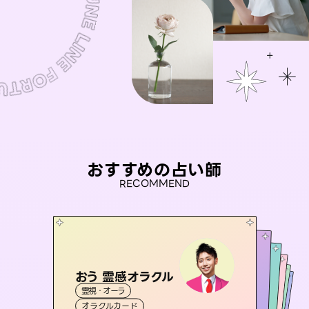
おすすめの占い師
RECOMMEND
おう 霊感オラクル
アイリス -iris-
彗望
桃源珠羽
（
すいぼう
セラピスト理恵
）
霊視・オーラ
西洋占星術
（
とうげんみう
タロット
未来視師＊花
霊視・オーラ
）
霊視・オーラ
透視
霊視・オーラ
タロット
オラクルカード
ルーン