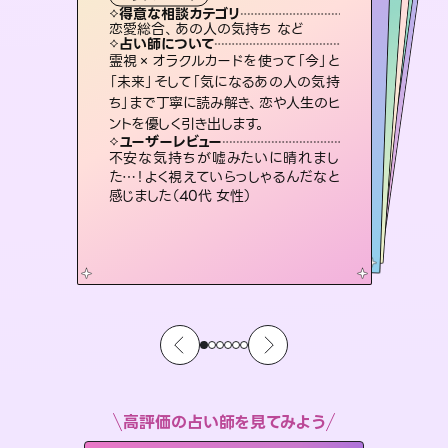
タロット
霊視・オーラ
スピリチュアル・リーディング
スピリチュアル・リーディング
スピリチュアル・リーディング
心理学
得意な相談カテゴリ
得意な相談カテゴリ
得意な相談カテゴリ
スピリチュアル・リーディング
得意な相談カテゴリ
得意な相談カテゴリ
恋愛総合、あの人の気持ち など
恋愛総合、片想い、二人の未来 など
片想い、あの人の気持ち、復縁 など
片想い、あの人の気持ち、復縁 など
得意な相談カテゴリ
片想い、二人の未来、年の差 など
出逢い、片想い、復縁 など
占い師について
占い師について
占い師について
占い師について
占い師について
占い師について
連絡再開、復縁、成就などの報告実績
多数。セラピストとして2万超の施術経
験があるからこそできる鑑定で、より良
3,700年以上の歴史を持つ東洋最古の
占術「易占」で詳細まで占い、幸せへ向
かう道筋を示します。厳しい結果にも具
復縁、恋愛、不倫の行方、同性愛や片
思い、仕事関係や借金問題まで知りた
いことや心の負担になっていることを
霊視×オラクルカードを使って「今」と
未来には何パターンもの選択肢があり
ます。不安で視えにくくなっているあな
たの素敵な未来を見つけ、その未来を
「未来」そして「気になるあの人の気持
ち」まで丁寧に読み解き、恋や人生のヒ
い未来をサポートします。
恋愛のお悩みの中でも特に「曖昧な関係」の相談を得意としており、友達以上恋人未満なお相手との今後や本音を丁寧に読み解き恋愛成就へと導きます。
体的な対策をお伝えします。
選択できるようアドバイスします。
紐解き、背中をそっと押して導きます。
ユーザーレビュー
ユーザーレビュー
ントを優しく引き出します。
ユーザーレビュー
ユーザーレビュー
とても心温まる鑑定でした。しかもこち
らは何も言っていないのに視えていらっ
ユーザーレビュー
鑑定していただいてアドバイス通りに行
動すると仲が復活してきました。ありが
職場の人の性質や人間関係、本心など
本当によく視えていてびっくり。対策が
複雑な背景もしっかり聞いて鑑定して
いただけました。気持ちが楽になりまし
ユーザーレビュー
安心感のあり、言い切ってくれる所や濁
さない鑑定のおかげで、毎回自分の気
しゃるんだなと驚きです（30代女性）
不安な気持ちが嘘みたいに晴れまし
とうございました（40代 女性）
打てて前向きになれます（40代）
た（50代 女性）
た…！よく視えていらっしゃるんだなと
持ちを整えられます（30代 男性）
感じました（40代 女性）
高評価の占い師を見てみよう