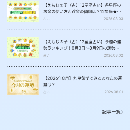
【えもじの子（占）12星座占い】各星座の
お金の使い方と貯金の傾向は？12星座★徹
底解説
占い
2026.08.03
【えもじの子（占）12星座占い】今週の運
勢ランキング！8月3日～8月9日の運勢
は？
占い
2026.08.02
【2026年8月】九星気学でみるあなたの運
勢は？
占い
2026.08.01
記事一覧