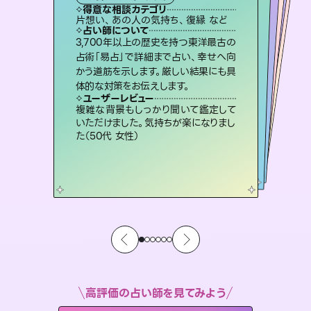
霊視・オーラ
ルーン
）
オラクルカード
スピリチュアル・リーディング
タロット
得意な相談カテゴリ
得意な相談カテゴリ
得意な相談カテゴリ
スピリチュアル・リーディング
得意な相談カテゴリ
得意な相談カテゴリ
片想い、あの人の気持ち、復縁 など
片想い、二人の未来、年の差 など
恋愛総合、片想い、二人の未来 など
恋愛総合、あの人の気持ち など
得意な相談カテゴリ
出逢い、片想い、復縁 など
片想い、あの人の気持ち、復縁 など
占い師について
占い師について
占い師について
占い師について
占い師について
占い師について
未来には何パターンもの選択肢があり
ます。不安で視えにくくなっているあな
たの素敵な未来を見つけ、その未来を
復縁、恋愛、不倫の行方、同性愛や片
思い、仕事関係や借金問題まで知りた
いことや心の負担になっていることを
連絡再開、復縁、成就などの報告実績
多数。セラピストとして2万超の施術経
験があるからこそできる鑑定で、より良
3,700年以上の歴史を持つ東洋最古の
恋愛のお悩みの中でも特に「曖昧な関
係」の相談を得意としており、友達以上
恋人未満なお相手との今後や本音を丁
占術「易占」で詳細まで占い、幸せへ向
かう道筋を示します。厳しい結果にも具
選択できるようアドバイスします。
霊視×オラクルカードを使って「今」と「未来」そして「気になるあの人の気持ち」まで丁寧に読み解き、恋や人生のヒントを優しく引き出します。
紐解き、背中をそっと押して導きます。
寧に読み解き恋愛成就へと導きます。
い未来をサポートします。
ユーザーレビュー
ユーザーレビュー
体的な対策をお伝えします。
ユーザーレビュー
ユーザーレビュー
職場の人の性質や人間関係、本心など
本当によく視えていてびっくり。対策が
ユーザーレビュー
不安な気持ちが嘘みたいに晴れまし
た…！よく視えていらっしゃるんだなと
鑑定していただいてアドバイス通りに行
動すると仲が復活してきました。ありが
安心感のあり、言い切ってくれる所や濁
さない鑑定のおかげで、毎回自分の気
ユーザーレビュー
とても心温まる鑑定でした。しかもこち
らは何も言っていないのに視えていらっ
打てて前向きになれます（40代）
複雑な背景もしっかり聞いて鑑定して
感じました（40代 女性）
とうございました（40代 女性）
持ちを整えられます（30代 男性）
いただけました。気持ちが楽になりまし
しゃるんだなと驚きです（30代女性）
た（50代 女性）
高評価の占い師を見てみよう