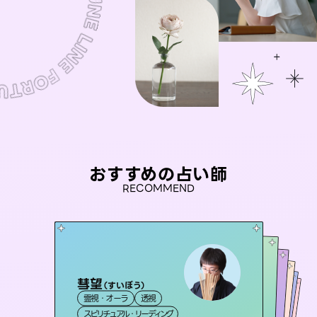
おすすめの占い師
RECOMMEND
彗望
セラピスト理恵
（
すいぼう
）
アイリス -iris-
おう 霊感オラクル
未来視師＊花
霊視・オーラ
透視
霊視・オーラ
タロット
桃源珠羽
西洋占星術
タロット
霊視・オーラ
霊視・オーラ
（
スピリチュアル・リーディング
とうげんみう
スピリチュアル・リーディング
心理学