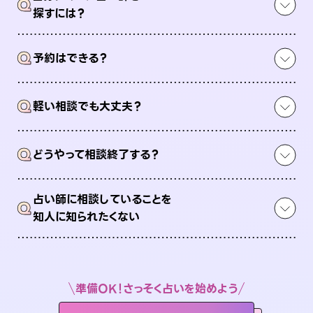
Q
探すには？
Q
予約はできる？
Q
軽い相談でも大丈夫？
Q
どうやって相談終了する？
占い師に相談していることを
Q
知人に知られたくない
準備OK！さっそく占いを始めよう