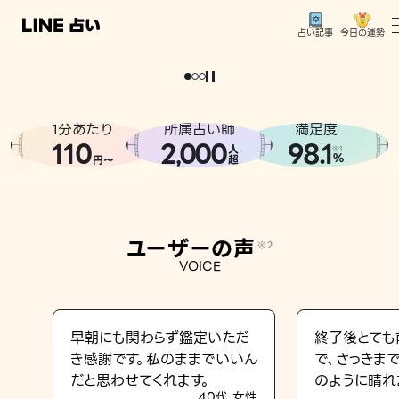
今日の運勢
占い記事
。
どうせなら
運
気
を
味
方
に
し
た
い
、
恋
も
仕
事
も
トップ
ユーザーの声
1分あたり
所属占い師
満足度
相談事例
110
2
000
98.1
,
人
※1
%
円〜
超
占いの流れ
おすすめの占い師
ユーザーの声
※2
よくある質問
VOICE
えもじの子（占）12星座占い
占い記事
早朝にも関わらず鑑定いただ
終了後とても
き感謝です。私のままでいいん
で、さっきま
お知らせ
だと思わせてくれます。
のように晴れ
40代 女性