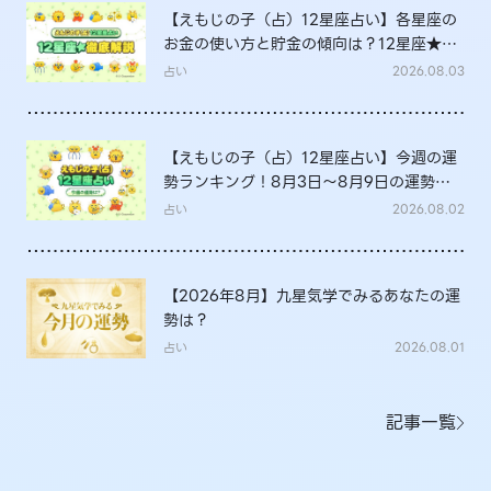
【えもじの子（占）12星座占い】各星座の
お金の使い方と貯金の傾向は？12星座★徹
底解説
占い
2026.08.03
【えもじの子（占）12星座占い】今週の運
勢ランキング！8月3日～8月9日の運勢
は？
占い
2026.08.02
【2026年8月】九星気学でみるあなたの運
勢は？
占い
2026.08.01
記事一覧