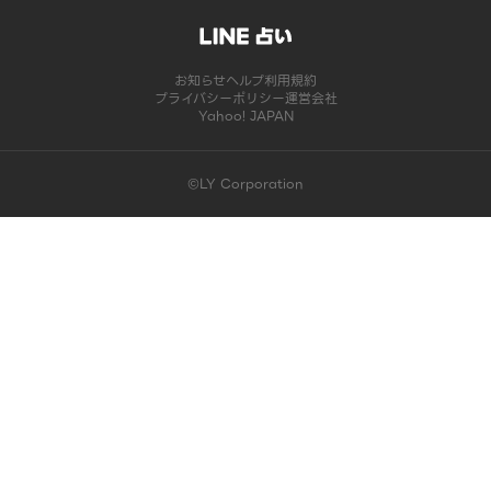
お知らせ
ヘルプ
利用規約
プライバシーポリシー
運営会社
Yahoo! JAPAN
©LY Corporation
このコンテンツは掲載が終了しました | LINE占い