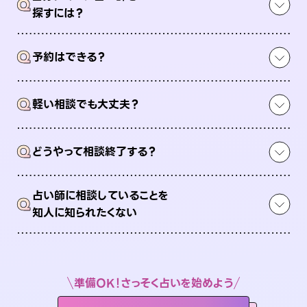
Q
探すには？
Q
予約はできる？
Q
軽い相談でも大丈夫？
Q
どうやって相談終了する？
占い師に相談していることを
Q
知人に知られたくない
準備OK！さっそく占いを始めよう