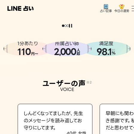
今日の運勢
占い記事
。
どうせなら
運
気
を
味
方
に
し
た
い
、
恋
も
仕
事
も
トップ
ユーザーの声
1分あたり
所属占い師
満足度
相談事例
110
2
000
98.1
,
人
※1
%
円〜
超
占いの流れ
おすすめの占い師
ユーザーの声
※2
よくある質問
VOICE
えもじの子（占）12星座占い
占い記事
しんどくなってましたが、先生
早朝にも関わ
のメッセージを読み返してお
き感謝です。
お知らせ
守りにしてます。
だと思わせて
40代 女性