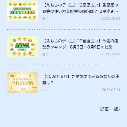
【えもじの子（占）12星座占い】各星座の
お金の使い方と貯金の傾向は？12星座★徹
底解説
占い
2026.08.03
【えもじの子（占）12星座占い】今週の運
勢ランキング！8月3日～8月9日の運勢
は？
占い
2026.08.02
【2026年8月】九星気学でみるあなたの運
勢は？
占い
2026.08.01
記事一覧