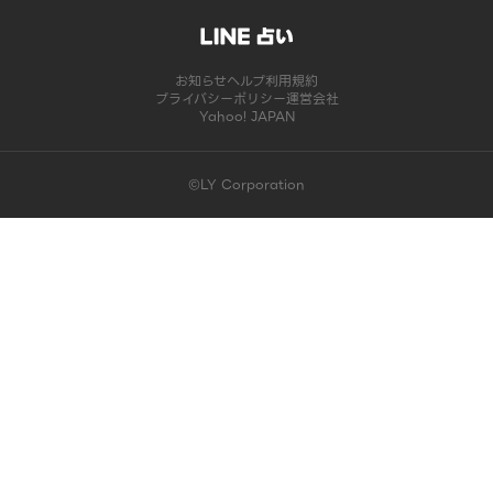
お知らせ
ヘルプ
利用規約
プライバシーポリシー
運営会社
Yahoo! JAPAN
©LY Corporation
このコンテンツは掲載が終了しました | LINE占い