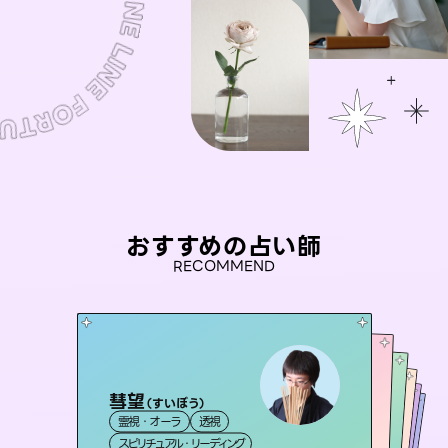
おすすめの占い師
RECOMMEND
彗望
桃源珠羽
（
すいぼう
）
セラピスト理恵
（
とうげんみう
）
おう 霊感オラクル
アイリス -iris-
霊視・オーラ
透視
霊視・オーラ
タロット
未来視師＊花
霊視・オーラ
霊視・オーラ
タロット
西洋占星術
スピリチュアル・リーディング
スピリチュアル・リーディング
タロット