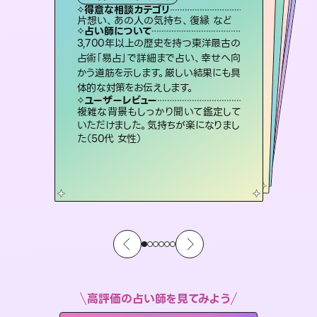
霊視・オーラ
スピリチュアル・リーディング
オラクルカード
ルーン
心理学
得意な相談カテゴリ
得意な相談カテゴリ
得意な相談カテゴリ
スピリチュアル・リーディング
得意な相談カテゴリ
得意な相談カテゴリ
片想い、あの人の気持ち、復縁 など
片想い、あの人の気持ち、復縁 など
片想い、二人の未来、年の差 など
恋愛総合、あの人の気持ち など
得意な相談カテゴリ
恋愛総合、片想い、二人の未来 など
出逢い、片想い、復縁 など
占い師について
占い師について
占い師について
占い師について
占い師について
占い師について
復縁、恋愛、不倫の行方、同性愛や片
思い、仕事関係や借金問題まで知りた
いことや心の負担になっていることを
連絡再開、復縁、成就などの報告実績
多数。セラピストとして2万超の施術経
験があるからこそできる鑑定で、より良
恋愛のお悩みの中でも特に「曖昧な関
係」の相談を得意としており、友達以上
恋人未満なお相手との今後や本音を丁
3,700年以上の歴史を持つ東洋最古の
未来には何パターンもの選択肢があり
ます。不安で視えにくくなっているあな
たの素敵な未来を見つけ、その未来を
占術「易占」で詳細まで占い、幸せへ向
かう道筋を示します。厳しい結果にも具
紐解き、背中をそっと押して導きます。
霊視×オラクルカードを使って「今」と「未来」そして「気になるあの人の気持ち」まで丁寧に読み解き、恋や人生のヒントを優しく引き出します。
い未来をサポートします。
選択できるようアドバイスします。
寧に読み解き恋愛成就へと導きます。
ユーザーレビュー
ユーザーレビュー
体的な対策をお伝えします。
ユーザーレビュー
ユーザーレビュー
安心感のあり、言い切ってくれる所や濁
さない鑑定のおかげで、毎回自分の気
ユーザーレビュー
不安な気持ちが嘘みたいに晴れまし
た…！よく視えていらっしゃるんだなと
職場の人の性質や人間関係、本心など
本当によく視えていてびっくり。対策が
とても心温まる鑑定でした。しかもこち
らは何も言っていないのに視えていらっ
ユーザーレビュー
鑑定していただいてアドバイス通りに行
動すると仲が復活してきました。ありが
持ちを整えられます（30代 男性）
複雑な背景もしっかり聞いて鑑定して
感じました（40代 女性）
打てて前向きになれます（40代）
しゃるんだなと驚きです（30代女性）
いただけました。気持ちが楽になりまし
とうございました（40代 女性）
た（50代 女性）
高評価の占い師を見てみよう